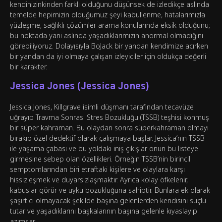
kendinizinkinden farklı olduğunu düşünsek de izledikçe aslında
temelde hepimizin olduğumuz şeyi kabullenme, hatalarımızla
yüzleşme, sağlıklı çözümler arama konularında eksik olduğunu;
bu noktada yani aslında yaşadıklarımızın anormal olmadığını
görebiliyoruz. Dolayısıyla BoJack bir yandan kendimize acırken
bir yandan da iyi olmaya çalışan izleyiciler için oldukça değerli
bir karakter.
Jessica Jones (Jessica Jones)
Jessica Jones, Killgrave isimli düşmanı tarafından tecavüze
uğrayıp Travma Sonrası Stres Bozukluğu (TSSB) teşhisi konmuş
bir süper kahraman. Bu olaydan sonra süperkahraman olmayı
bırakıp özel dedektif olarak çalışmaya başlar. Jessica’nın TSSB
ile yaşama çabası ve bu yoldaki iniş çıkışlar onun bu listeye
girmesine sebep olan özellikleri. Örneğin TSSB’nin birincil
semptomlarından biri etraftaki kişilere ve olaylara karşı
hissizleşmek ve duyarsızlaşmaktır. Ayrıca kolay öfkelenir,
kabuslar görür ve uyku bozukluğuna sahiptir. Bunlara ek olarak
şaşırtıcı olmayacak şekilde başına gelenlerden kendisini suçlu
tutar ve yaşadıklarını başkalarının başına gelenle kıyaslayıp
azımsar.