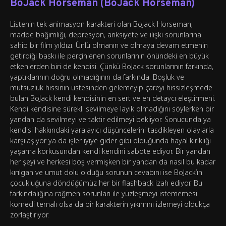
BoJack Horseman (BoJack Horseman)
Listenin tek animasyon karakteri olan BoJack Horseman,
madde bağımlığı, depresyon, anksiyete ve ilişki sorunlarına
sahip bir film yıldızı. Ünlü olmanın ve olmaya devam etmenin
getirdiği baskı ile perçinlenen sorunlarının önündeki en büyük
etkenlerden biri de kendisi. Çünkü BoJack sorunlarının farkında,
yaptıklarının doğru olmadığının da farkında. Boşluk ve
mutsuzluk hissinin üstesinden gelemeyip çareyi hissizleşmede
bulan BoJack kendi kendisinin en sert ve en detaycı eleştirmeni.
Kendi kendisine sürekli sevilmeye layık olmadığını söylerken bir
yandan da sevilmeyi ve taktir edilmeyi bekliyor. Sonucunda ya
kendisi hakkındaki yaralayıcı düşüncelerini tasdikleyen olaylarla
karşılaşıyor ya da işler iyiye gider gibi olduğunda hayal kırıklığı
yaşama korkusundan kendi kendini sabote ediyor. Bir yandan
her şeyi ve herkesi boş vermişken bir yandan da nasıl bu kadar
kırılgan ve umut dolu olduğu sorunun cevabını ise BoJack’ın
çocukluğuna döndüğümüz her bir flashback izah ediyor. Bu
farkındalığına rağmen sorunları ile yüzleşmeyi istememesi
komedi temalı olsa da bir karakterin yıkımını izlemeyi oldukça
zorlaştırıyor.