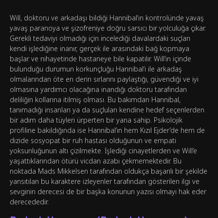
Will, doktoru ve arkadaşı bildiği Hannibal’ın kontrolünde yavaş
yavaş paranoya ve şizofreniye doğru sarsıcı bir yolculuğa çıkar.
Gerekli tedaviyi olmadığı için incelediği davalardaki suçları
kendi işlediğine inanır, gerçek ile arasındaki bağ kopmaya
başlar ve nihayetinde hastaneye bile kapatılır. Will’in içinde
bulunduğu durumun korkunçluğu Hannibal’ı ile arkadaş
olmalarından öte en derin sırlarını paylaştığı, güvendiği ve iyi
olmasına yardımcı olacağına inandığı doktoru tarafından
deliliğin kollarına itilmiş olması. Bu bakımdan Hannibal,
tanımadığı insanları ya da suçluları kendine hedef seçenlerden
bir adım daha tüyleri ürperten bir yana sahip. Psikolojik
profiline bakıldığında ise Hannibal’ın hem Kızıl Ejder’de hem de
dizide sosyopat bir ruh hastası olduğunun ve empati
yoksunluğunun altı çizilmekte. İşlediği cinayetlerden ve Will’e
yaşattıklarından ötürü vicdan azabı çekmemektedir. Bu
noktada Mads Mikkelsen tarafından oldukça başarılı bir şekilde
yansıtılan bu karaktere izleyenler tarafından gösterilen ilgi ve
sevginin derecesi de bir başka konunun yazısı olmayı hak eder
derecededir.