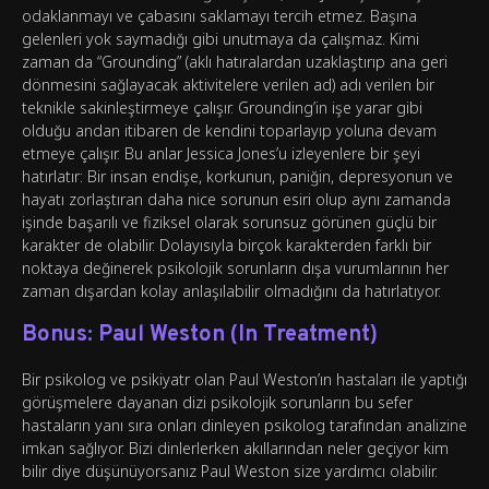
odaklanmayı ve çabasını saklamayı tercih etmez. Başına
gelenleri yok saymadığı gibi unutmaya da çalışmaz. Kimi
zaman da “Grounding” (aklı hatıralardan uzaklaştırıp ana geri
dönmesini sağlayacak aktivitelere verilen ad) adı verilen bir
teknikle sakinleştirmeye çalışır. Grounding’in işe yarar gibi
olduğu andan itibaren de kendini toparlayıp yoluna devam
etmeye çalışır. Bu anlar Jessica Jones’u izleyenlere bir şeyi
hatırlatır: Bir insan endişe, korkunun, paniğin, depresyonun ve
hayatı zorlaştıran daha nice sorunun esiri olup aynı zamanda
işinde başarılı ve fiziksel olarak sorunsuz görünen güçlü bir
karakter de olabilir. Dolayısıyla birçok karakterden farklı bir
noktaya değinerek psikolojik sorunların dışa vurumlarının her
zaman dışardan kolay anlaşılabilir olmadığını da hatırlatıyor.
Bonus: Paul Weston (In Treatment)
Bir psikolog ve psikiyatr olan Paul Weston’ın hastaları ile yaptığı
görüşmelere dayanan dizi psikolojik sorunların bu sefer
hastaların yanı sıra onları dinleyen psikolog tarafından analizine
imkan sağlıyor. Bizi dinlerlerken akıllarından neler geçiyor kim
bilir diye düşünüyorsanız Paul Weston size yardımcı olabilir.