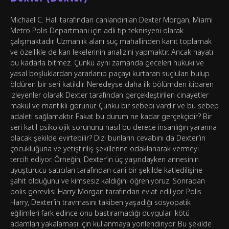
Michael C. Hall tarafından canlandırılan Dexter Morgan, Miami
Metro Polis Departmanı için adli tıp teknisyeni olarak
çalışmaktadır. Uzmanlık alanı suç mahallinden kanıt toplamak
ve özellikle de kan lekelerinin analizini yapmaktır. Ancak hayatı
bu kadarla bitmez. Çünkü aynı zamanda geceleri hukuki ve
yasal boşluklardan yararlanıp paçayı kurtaran suçluları bulup
öldüren bir seri katildir. Neredeyse daha ilk bölümden itibaren
izleyenler olarak Dexter tarafından gerçekleştirilen cinayetler
makul ve mantıklı görünür. Çünkü bir sebebi vardır ve bu sebep
adaleti sağlamaktır. Fakat bu durum ne kadar gerçekçidir? Bir
seri katil psikolojik sorununu nasıl bu derece insanlığın yararına
olacak şekilde evirtebilir? Dizi bunların cevabını da Dexter’ın
çocukluğuna ve yetiştiriliş şekillerine odaklanarak vermeyi
tercih ediyor. Örneğin; Dexter’ın üç yaşındayken annesinin
uyuşturucu satıcıları tarafından cani bir şekilde katledilişine
şahit olduğunu ve kimsesiz kaldığını öğreniyoruz. Sonradan
polis görevlisi Harry Morgan tarafından evlat ediliyor. Polis
Harry, Dexter’in travmasını takiben yaşadığı sosyopatik
eğilimleri fark edince onu bastıramadığı duyguları kötü
adamları yakalaması için kullanmaya yönlendiriyor. Bu şekilde