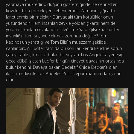
yapmaya muktedir olduğunu gösterdiğinde ise cennetten
kovulur. Tek gidecek yeri cehennemdir. Zamanın ışığı artık
lanetlenmiş bir melektir. Dünyadaki tüm kötülükler onun
yüzündendir. Hem insanları zevkle yoldan çıkartır hem de
yoldan çıkanları cezalandırır. Değil mi? Ya değilse? Ya Lucifer
insanlığın tüm suçunu çekmek zorunda değilse? Tom
Kapinos’un yarattığı ve Tom Ellis’in muazzam şekilde
canlandırdığı Lucifer tam da bu soruları kendi kendine sorup
çareyi tatile çıkmakta bulan bir şeytan. Los Angeles’a yerleşip
gece klübü işleten Lucifer bir gün cinayet davasının ortasında
bulur kendini. Davaya bakan Dedektif Chloe Decker’a olan
ilgisinin etkisi ile Los Angeles Polis Departmanı’na danışman
olur.