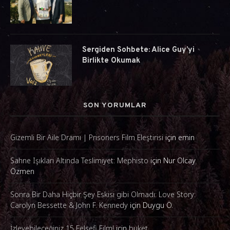
Sergiden Sohbete: Alice Guy’yi
Birlikte Okumak
SON YORUMLAR
Gizemli Bir Aile Dramı | Prisoners Film Eleştirisi
için
emin
Sahne Işıkları Altında Teslimiyet: Mephisto
için
Nur Olcay
Özmen
Sonra Bir Daha Hiçbir Şey Eskisi gibi Olmadı: Love Story:
Carolyn Bessette & John F. Kennedy
için
Duygu Ö.
İzleyebileceğiniz 15 Felsefi Film!
için
buket