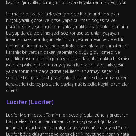
kaçmışlığımız illaki olmuştur. Burada da yalanlarımız değişiyor.
İhtimaller bu kadar fazlayken şimdiye kadar üretilmiş olan
birçok yazılı, görsel ve işitsel yapıt bu insan doğasına ve
psikolojisine çeşitli açılardan yaklaşmakta. Psikolojik sorunların
bu yapıtlarda ele alınış şekli söz konusu sorunları yaşayan
insanlar hakkında düşüncelerimizin şekillenmesinde de etkili
olmuştur. Bunların arasında psikolojik sorunlara ve karakterlere
karanlık bir yerden bakan yapımlar olduğu gibi, komedi ve
çeşitlilik unsuru olarak gören yapımlar da bulunmaktadır. Kimisi
ise bize psikolojik sorunlar yaşayan karakterin ardıl hikayesini
ya da sorunlarla başa çıkma şekillerini anlatmayı seçer. Bu
sebeple bu hafta farklı psikolojik sorunları ile dikkatimizi çeken
karakterleri derleyip sizlerle paylaşmak istedik. Keyifli okumalar
dileriz.
Lucifer (Lucifer)
Lucifer Morningstar; Tanrı’nın en sevdiği oğlu, güne ışığı getiren
baş melek. Bir gün Tanrı insan denen şeyi yarattığında ve
insanın dünyadaki en önemli, üstün şey olduğunu söylediğinde
Lucifer böyle düşünmez ve karşı çıkar. Nihayetinde insanın hata