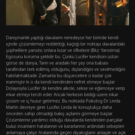
Danışmanlık yaptığı davaların neredeyse her birinde kendi
içinde çözümlemeyi reddettiği, kaçtığı bir noktayı davalardaki
şüphelilere yansıtır, onlara kızar ve öfkelenir (Bkz: Yansıtma).
Egosunu koruma şeklidir bu. Çünkü Lucifer kendisini üstün
görse de dünya, Tanrı ve aradaki her şey ona babası
tarafından terk edilmiş olduğunu, dışlandığını ve sevilmediğini
hatırlatmaktadır. Zamanla bu düşüncelere o kadar çok
inanmıştır ki o da kendi kendinden nefret etmeye başlar.
Dolayısıyla Lucifer de kendini alkole, sekse ve eğlenceye verip
inkar etmeyi tercih eder. Ancak herkesin bildiği üzere inkar
çözüm ve iç huzur getirmez. Bu noktada Psikolog Dr. Linda
Martin devreye girer. Lucifer, Linda ile konuştukça daha
önceden sahip olmadığı bakış açılarını görmeye başlar.
Çözümlerine yardımcı olduğu davalarda kendinden parçalar
bulur, insanların hatalarının ve kararlarının ardındaki sebepleri
anlamaya çalışır. Aralarında geçen diyalogların anlaşılır ve açık