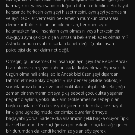
karmaşık bir yapıya sahip olduğunu tahmin edebiliriz. Bu, hayat
karşısında herkesin aynı şeyi hissetmesini, aynı şeyi yapmasını
ve aynı tepkiler vermesini beklemenin mümkün olmaması
demektir. Kaldı ki bir insan bile her an, her daim aynı
kalamazken farklı insanların aynı olmasını veya herkesin bir
duyguyu aynı şekilde dışa vurmasını beklemek abes olmaz mı?
Aslında bunun cevabı o kadar da net değil. Çünkü insan
psikolojisi de her daim net değil.
Örneğin; gülümsemek her insan için aynı şeyi ifade eder. Ancak
bizi gülümseten şeyin izahı bu kadar kolay olmaz. Aynı şekilde
üzgün olma hali anlaşılabilir. Ancak bizi üzen şeyi dışardan
tahmin etmesi kolay değildir. Buna benzer şekilde psikolojik
sorunlarımız da ortak ve farklı noktalara sahiptir. Mesela çoğu
zaman bir travmanın ortaya çıkış sebebi çocuklukta yaşanan
negatif olayların, yoksunlukların tetiklenmesine sebep olan
başka olaylardır. Ya da sosyal ilişkilerimizde birkaç kez hayal
kırıklığına uğradığımızda kendimize duvarlar örmeye
başlayabiliyoruz. Sadece duvarlarımızın şekli başka oluyor. Tıpkı
fiziksel bir tehditten kaçtığımız gibi psikolojik açıdan ağır gelen
bir durumdan da kendi kendimize yalan söyleyerek