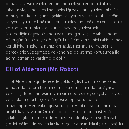
olması sayesinde izlerken bir anda izleyenler de hatalarıyla,
inkarlarıyla, kendi kendine söylediği yalanlarla yüzleşebilir. Dizi
bunu yaparken düşünce şeklimizin yanlış ve kısır olabileceğini
izleyenin yüzüne bağırarak anlatmak yerine eğlendirerek, ironik
ve komik durumlarla anlatır. Bu sayede yüzleşmek
istemediğimiz şey bir anda yakalandığımız için bıyık altından
güldüğümüz bir şeye dönüşür. Lucifer’ın serüvenini takip etmek
kendi inkar mekanizmanızı kırmada, memnun olmadığınız
gerçeklerle yüzleşmede ve kendinizi geliştirme konusunda ilk
adımı atmanıza yardımcı olabilir.
Elliot Alderson (Mr. Robot)
Elliot Alderson ağır derecede çoklu kişilik bölünmesine sahip
olmasından ötürü listenin olmazsa olmazlarındandı. Ayrıca
çoklu kişilik bölünmesinin yanı sıra depresyon, sosyal anksiyete
ve saplantı gibi birçok diğer psikolojik sorundan da
muzdariptir. Her psikolojik sorun gibi Elliot’un sorunlarının da
ardıl hikayesi vardır. Örneğin babası Elliot ile onun istediği
şekilde ilgilenmemektedir. Annesi ise oldukça katı ve fiziksel
şiddet eğilimlidir. Ayrıca kız kardeşi ile arasındaki ilişki de sağlıklı