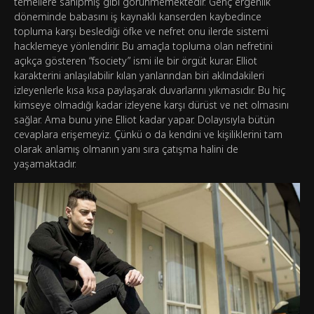
temellere sahipmiş gibi görünmemektedir. Genç ergenlik
döneminde babasını iş kaynaklı kanserden kaybedince
topluma karşı beslediği öfke ve nefret onu ilerde sistemi
hacklemeye yönlendirir. Bu amaçla topluma olan nefretini
açıkça gösteren “fsociety” ismi ile bir örgüt kurar. Elliot
karakterini anlaşılabilir kılan yanlarından biri aklındakileri
izleyenlerle kısa kısa paylaşarak duvarlarını yıkmasıdır. Bu hiç
kimseye olmadığı kadar izleyene karşı dürüst ve net olmasını
sağlar. Ama bunu yine Elliot kadar yapar. Dolayısıyla bütün
cevaplara erişemeyiz. Çünkü o da kendini ve kişiliklerini tam
olarak anlamış olmanın yanı sıra çatışma halini de
yaşamaktadır.