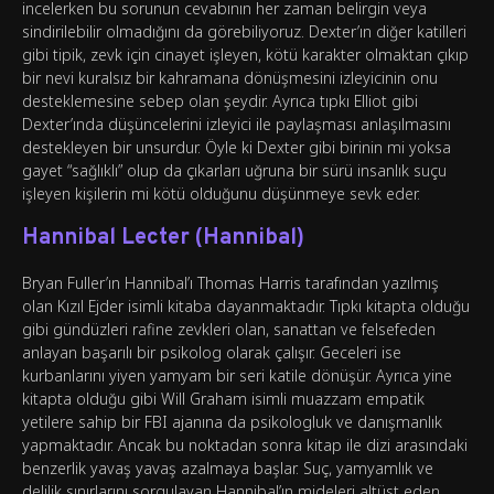
incelerken bu sorunun cevabının her zaman belirgin veya
sindirilebilir olmadığını da görebiliyoruz. Dexter’ın diğer katilleri
gibi tipik, zevk için cinayet işleyen, kötü karakter olmaktan çıkıp
bir nevi kuralsız bir kahramana dönüşmesini izleyicinin onu
desteklemesine sebep olan şeydir. Ayrıca tıpkı Elliot gibi
Dexter’ında düşüncelerini izleyici ile paylaşması anlaşılmasını
destekleyen bir unsurdur. Öyle ki Dexter gibi birinin mi yoksa
gayet “sağlıklı” olup da çıkarları uğruna bir sürü insanlık suçu
işleyen kişilerin mi kötü olduğunu düşünmeye sevk eder.
Hannibal Lecter (Hannibal)
Bryan Fuller’ın Hannibal’ı Thomas Harris tarafından yazılmış
olan Kızıl Ejder isimli kitaba dayanmaktadır. Tıpkı kitapta olduğu
gibi gündüzleri rafine zevkleri olan, sanattan ve felsefeden
anlayan başarılı bir psikolog olarak çalışır. Geceleri ise
kurbanlarını yiyen yamyam bir seri katile dönüşür. Ayrıca yine
kitapta olduğu gibi Will Graham isimli muazzam empatik
yetilere sahip bir FBI ajanına da psikologluk ve danışmanlık
yapmaktadır. Ancak bu noktadan sonra kitap ile dizi arasındaki
benzerlik yavaş yavaş azalmaya başlar. Suç, yamyamlık ve
delilik sınırlarını sorgulayan Hannibal’ın mideleri altüst eden