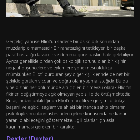
Gerçekçi yanı ise Elliot’un sadece bir psikolojik sorundan
muzdarip olmamasıdır. Bir rahatsızlığını tetikleyen bir başka
pasif hastalığı da vardır ve duruma göre baskın hale gelebiliyor.
Ayrıca genellikle birden çok psikolojik sorunu olan bir kişinin
negatif düşüncelere ve eylemlere yönelmesi oldukça
mümkünken Elliot’ı durduran şey diğer kişiliklerinde de net bir
şekilde görülen vicdan ve doğru olanı yapma isteğidir. Bu da
yine dizinin her bölümünde altı çizilen bir mevzu olarak Elliot’ın
fikirleri değiştirmeye açık olmayan yapısı ile de örtüşmektedir.
Bu açılardan bakıldığında Elliot’un profili ve gelişimi oldukça
başarılı ve eğitici; sağlam ve ahlaki bir inanca sahip olmanın
psikolojik sorunların üstesinden gelme konusunda ne kadar
yararlı olabileceğini göstermekte. İlgili olanlar için asla
kaçırılmaması gereken bir karakter.
Dexter (Dexter)