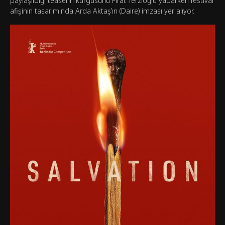
paylaşıldığı teaserın kurgusunu Fırat Terzioğlu yaparken festival
afişinin tasarımında Arda Aktaş’ın (Daire) imzası yer alıyor.