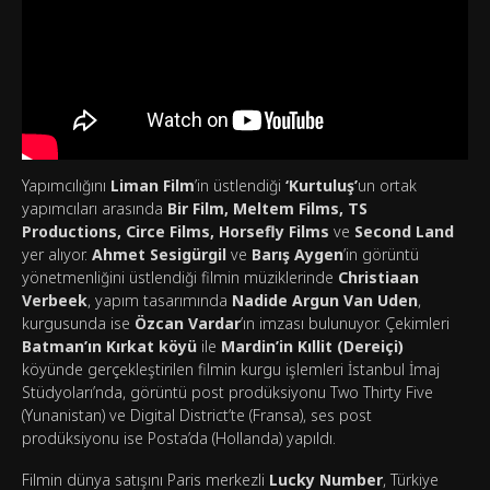
Yapımcılığını
Liman Film
’in üstlendiği
‘Kurtuluş’
un ortak
yapımcıları arasında
Bir Film, Meltem Films, TS
Productions, Circe Films, Horsefly Films
ve
Second Land
yer alıyor.
Ahmet Sesigürgil
ve
Barış Aygen
’in görüntü
yönetmenliğini üstlendiği filmin müziklerinde
Christiaan
Verbeek
, yapım tasarımında
Nadide Argun Van Uden
,
kurgusunda ise
Özcan Vardar
’ın imzası bulunuyor. Çekimleri
Batman’ın Kırkat köyü
ile
Mardin’in Kıllit (Dereiçi)
köyünde gerçekleştirilen filmin kurgu işlemleri İstanbul İmaj
Stüdyoları’nda, görüntü post prodüksiyonu Two Thirty Five
(Yunanistan) ve Digital District’te (Fransa), ses post
prodüksiyonu ise Posta’da (Hollanda) yapıldı.
Filmin dünya satışını Paris merkezli
Lucky Number
, Türkiye