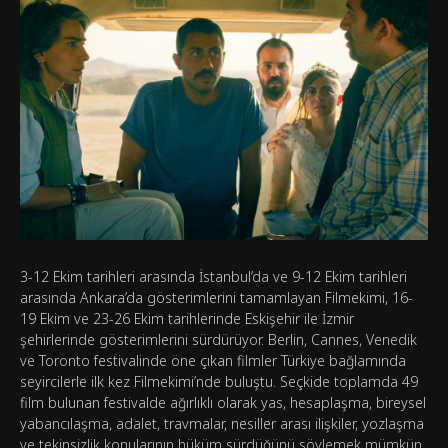
3-12 Ekim tarihleri arasında İstanbul’da ve 9-12 Ekim tarihleri
arasında Ankara’da gösterimlerini tamamlayan Filmekimi, 16-
19 Ekim ve 23-26 Ekim tarihlerinde Eskişehir ile İzmir
şehirlerinde gösterimlerini sürdürüyor. Berlin, Cannes, Venedik
ve Toronto festivalinde öne çıkan filmler Türkiye bağlamında
seyircilerle ilk kez Filmekimi’nde buluştu. Seçkide toplamda 49
film bulunan festivalde ağırlıklı olarak yas, hesaplaşma, bireysel
yabancılaşma, adalet, travmalar, nesiller arası ilişkiler, yozlaşma
ve tekinsizlik konularının hüküm sürdüğünü söylemek mümkün.