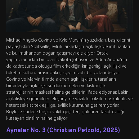
Michael Angelo Covino ve Kyle Marvin’in yazdıkları, başrollerini
paylaştıkları Splitsville, evli iki arkadaşın açık ilişkiyle imtihanları
ve bu imtihandan doğan çatışmayı ele alıyor. Ortak
yapımcılarından biri olan Dakota Johnson ve Adria Arjona’nın
da kadrosunda olduğu film erkekliğin kırılganlığı, açık ilişki ve
tüketim kültürü arasındaki çizgiyi mizahi bir yolla irdeliyor.
Covino ve Marvin filmde alenen açık ilişkilerin, tarafların
birbirleriyle açık ilişki sürdürmemeleri ve kıskançlık
stratrejilerinin maskesi haline geldiklerini ifade ediyorlar. Lakin
açık ilişkiye getirdikleri eleştiriyi ne yazık ki toksik maskülenlik ve
heteroseksist tek eşliliğe, evlilik kurumuna getiremiyorlar.
Böylece sadece hoşça vakit geçirten, güldüren fakat evliliği
kutsayan bir film haline geliyor.
Aynalar No. 3 (Christian Petzold, 2025)