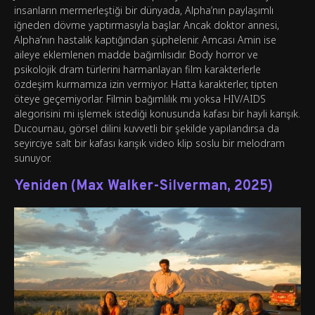
insanların mermerleştiği bir dünyada, Alpha’nın paylaşımlı
iğneden dövme yaptırmasıyla başlar. Ancak doktor annesi,
Alpha’nın hastalık kaptığından şüphelenir. Amcası Amin ise
aileye eklemlenen madde bağımlısıdır. Body horror ve
psikolojik dram türlerini harmanlayan film karakterlerle
özdeşim kurmamıza izin vermiyor. Hatta karakterler, tipten
öteye geçemiyorlar. Filmin bağımlılık mı yoksa HIV/AIDS
alegorisini mi işlemek istediği konusunda kafası bir hayli karışık.
Ducournau, görsel dilini kuvvetli bir şekilde yapılandırsa da
seyirciye salt bir kafası karışık video klip soslu bir melodram
sunuyor.
Yeniden (Max Walker-Silverman, 2025)