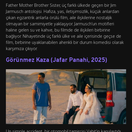
Father Mother Brother Sister, üç farklı ülkede geçen bir Jim
Jarmusch antolojisi. Hafıza, yas, iletişimsizlik, küçük anlardan
çıkan egzantrik anlarla örülü film, aile ilişkilerine nostaljik
olmayan bir samimiyetle yaklaşıyor. Jarmusch’un motifleri
haline gelen su ve kahve, bu filmde de ilişkileri birbirine
bağlıyor. Nihayetinde üç farklı ülke ve aile içerisinde geçse de
film, birbirine uyaklanabilen ahenkli bir durum komedisi olarak
karşımıza çıkıyor.
Görünmez Kaza (Jafar Panahi, 2025)
Un simple accident, bir otomobil tamircisi Vahit’in karşılaştığı