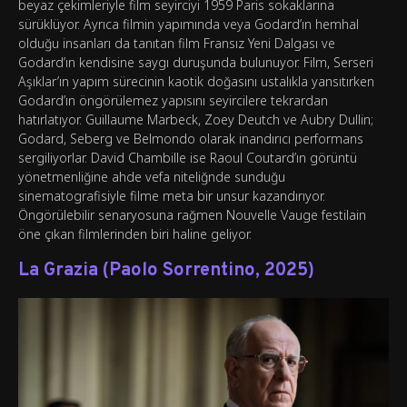
beyaz çekimleriyle film seyirciyi 1959 Paris sokaklarına
sürüklüyor. Ayrıca filmin yapımında veya Godard’ın hemhal
olduğu insanları da tanıtan film Fransız Yeni Dalgası ve
Godard’ın kendisine saygı duruşunda bulunuyor. Film, Serseri
Aşıklar’ın yapım sürecinin kaotik doğasını ustalıkla yansıtırken
Godard’ın öngörülemez yapısını seyircilere tekrardan
hatırlatıyor. Guillaume Marbeck, Zoey Deutch ve Aubry Dullin;
Godard, Seberg ve Belmondo olarak inandırıcı performans
sergiliyorlar. David Chambille ise Raoul Coutard’ın görüntü
yönetmenliğine ahde vefa niteliğnde sunduğu
sinematografisiyle filme meta bir unsur kazandırıyor.
Öngörülebilir senaryosuna rağmen Nouvelle Vauge festilain
öne çıkan filmlerinden biri haline geliyor.
La Grazia (Paolo Sorrentino, 2025)