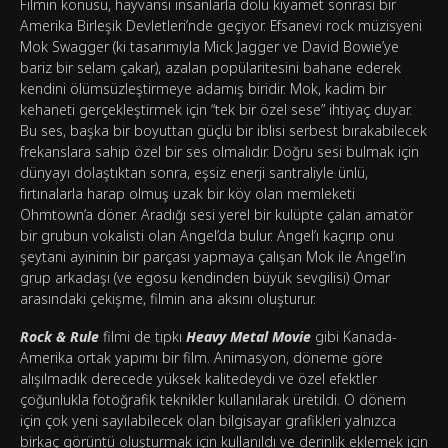
Filmin konusu, hayvansı insanlarla dolu kıyamet sonrası bir
Amerika Birleşik Devletleri’nde geçiyor. Efsanevi rock müzisyeni
Mok Swagger (ki tasarımıyla Mick Jagger ve David Bowie’ye
bariz bir selam çakar), azalan popülaritesini bahane ederek
kendini ölümsüzleştirmeye adamış biridir. Mok, kadim bir
kehaneti gerçekleştirmek için “tek bir özel sese” ihtiyaç duyar.
Bu ses, başka bir boyuttan güçlü bir iblisi serbest bırakabilecek
frekanslara sahip özel bir ses olmalıdır. Doğru sesi bulmak için
dünyayı dolaştıktan sonra, eşsiz enerji santraliyle ünlü,
fırtınalarla harap olmuş uzak bir köy olan memleketi
Ohmtown’a döner. Aradığı sesi yerel bir kulüpte çalan amatör
bir grubun vokalisti olan Angel’da bulur. Angel’ı kaçırıp onu
şeytani ayininin bir parçası yapmaya çalışan Mok ile Angel’ın
grup arkadaşı (ve egosu kendinden büyük sevgilisi) Omar
arasındaki çekişme, filmin ana aksını oluşturur.
Rock & Rule
filmi de tıpkı
Heavy Metal Movie
gibi Kanada-
Amerika ortak yapımı bir film. Animasyon, döneme göre
alışılmadık derecede yüksek kalitedeydi ve özel efektler
çoğunlukla fotoğrafik teknikler kullanılarak üretildi. O dönem
için çok yeni sayılabilecek olan bilgisayar grafikleri yalnızca
birkaç görüntü oluşturmak için kullanıldı ve derinlik eklemek için