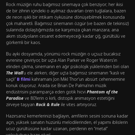
Rock müziğin ruhu bağımsız sinemaya çok benziyor; her ikisi
de bir zihnin içindeki o aşılmaz duvarları ören tuğlalara, bazen
de neon ışıklı bir intikam öyküsüne dönüşebilmek konusunda
çok maharetli. Bağımsız sinemanın özgür (ve bazen de tekinsiz)
sularında dolaştığımızda ise karşımıza çıkan manzara; ana
akım stüdyoların cesaret edemeyeceği kadar çiğ, gürültülü ve
görkemli bir kaos.
Bu ayki dosyamda, yönümü rock müziğin o uçsuz bucaksız
evrenine çeviriyor, bir uçta Alan Parker ve Roger Waters’ın
elinden çıkma, sinemanın en ağır psikolojik yüklerinden biri olan
The Wall
’u ele alırken; diğer uçta bağımsız sinemanın “kaslı ve
saçlı”
B filmi
kahramanı Jon Mikl Thor’un absürt cehennemine
konuk oluyoruz. Arada ise Brian De Palma’nın müzik
endüstrisini paramparça eden gotik hicvi
Phantom of the
Paradise
ve 80’lerin o kirli, distopik animasyon estetiğini
zirveye taşıyan
Rock & Rule
ile vites artırıyoruz.
Hazırsanız kemerlerinizi bağlayın, amfilerin sesini sonuna kadar
açın, yüksek sanatın hüzünlü melodilerinden, el yapımı iblislerin
ucuz gürültüsüne kadar uzanan, perdenin en “metal”
yolculuğuna hazır olun!