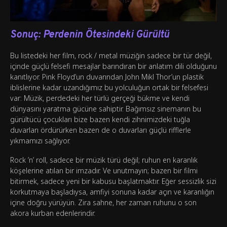
Sonuç: Perdenin Ötesindeki Gürültü
Bu listedeki her film, rock / metal müziğin sadece bir tür değil,
içinde güçlü felsefi mesajlar barındıran bir anlatım dili olduğunu
kanıtlıyor. Pink Floyd’un duvarından John Mikl Thor’un plastik
iblislerine kadar uzandığımız bu yolculuğun ortak bir felsefesi
var: Müzik, perdedeki her türlü gerçeği bükme ve kendi
dünyasını yaratma gücüne sahiptir. Bağımsız sinemanın bu
gürültücü çocukları bize bazen kendi zihnimizdeki tuğla
duvarları ördürürken bazen de o duvarları güçlü rifflerle
yıkmamızı sağlıyor.
Rock ’n’ roll, sadece bir müzik türü değil; ruhun en karanlık
köşelerine atılan bir imzadır. Ve unutmayın; bazen bir filmi
bitirmek, sadece yeni bir kabusu başlatmaktır. Eğer sessizlik sizi
korkutmaya başladıysa, amfiyi sonuna kadar açın ve karanlığın
içine doğru yürüyün. Zira sahne, her zaman ruhunu o son
akora kurban edenlerindir.