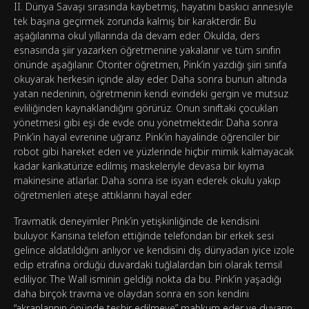
II. Dünya Savaşı sırasında kaybetmiş, hayatını baskıcı annesiyle
tek başına geçirmek zorunda kalmış bir karakterdir. Bu
aşağılanma okul yıllarında da devam eder. Okulda, ders
esnasında şiir yazarken öğretmenine yakalanır ve tüm sınıfın
önünde aşağılanır. Otoriter öğretmen, Pink’in yazdığı şiiri sınıfa
okuyarak herkesin içinde alay eder. Daha sonra bunun altında
yatan nedeninin, öğretmenin kendi evindeki gergin ve mutsuz
evliliğinden kaynaklandığını görürüz. Onun sınıftaki çocukları
yönetmesi gibi eşi de evde onu yönetmektedir. Daha sonra
Pink’in hayal evrenine uğrarız. Pink’in hayalinde öğrenciler bir
robot gibi hareket eden ve yüzlerinde hiçbir mimik kalmayacak
kadar karikatürize edilmiş maskeleriyle devasa bir kıyma
makinesine atlarlar. Daha sonra ise isyan ederek okulu yakıp
öğretmenleri ateşe attıklarını hayal eder.
Travmatik deneyimler Pink’in yetişkinliğinde de kendisini
buluyor. Karısına telefon ettiğinde telefondan bir erkek sesi
gelince aldatıldığını anlıyor ve kendisini dış dünyadan iyice izole
edip etrafına ördüğü duvardaki tuğlalardan biri olarak temsil
ediliyor. The Wall isminin geldiği nokta da bu. Pink’in yaşadığı
daha birçok travma ve olaydan sonra en son kendini
“akranlarının önünde teşhir edilmeye” mahkum eder ve duvarın