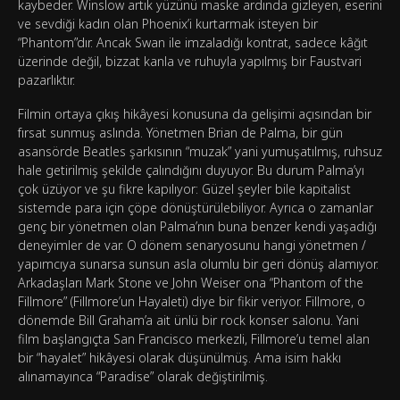
kaybeder. Winslow artık yüzünü maske ardında gizleyen, eserini
ve sevdiği kadın olan Phoenix’i kurtarmak isteyen bir
“Phantom”dır. Ancak Swan ile imzaladığı kontrat, sadece kâğıt
üzerinde değil, bizzat kanla ve ruhuyla yapılmış bir Faustvari
pazarlıktır.
Filmin ortaya çıkış hikâyesi konusuna da gelişimi açısından bir
fırsat sunmuş aslında. Yönetmen Brian de Palma, bir gün
asansörde Beatles şarkısının “muzak” yani yumuşatılmış, ruhsuz
hale getirilmiş şekilde çalındığını duyuyor. Bu durum Palma’yı
çok üzüyor ve şu fikre kapılıyor: Güzel şeyler bile kapitalist
sistemde para için çöpe dönüştürülebiliyor. Ayrıca o zamanlar
genç bir yönetmen olan Palma’nın buna benzer kendi yaşadığı
deneyimler de var. O dönem senaryosunu hangi yönetmen /
yapımcıya sunarsa sunsun asla olumlu bir geri dönüş alamıyor.
Arkadaşları Mark Stone ve John Weiser ona “Phantom of the
Fillmore” (Fillmore’un Hayaleti) diye bir fikir veriyor. Fillmore, o
dönemde Bill Graham’a ait ünlü bir rock konser salonu. Yani
film başlangıçta San Francisco merkezli, Fillmore’u temel alan
bir “hayalet” hikâyesi olarak düşünülmüş. Ama isim hakkı
alınamayınca “Paradise” olarak değiştirilmiş.