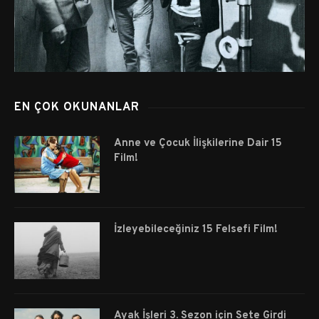
EN ÇOK OKUNANLAR
Anne ve Çocuk İlişkilerine Dair 15
Film!
İzleyebileceğiniz 15 Felsefi Film!
Ayak İşleri 3. Sezon için Sete Girdi