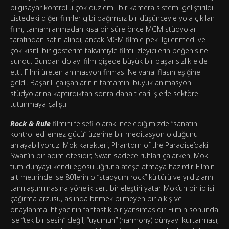
bilgisayar kontrollü çok düzlemli bir kamera sistemi geliştirildi.
Listedeki diğer filmler gibi bağımsız bir düşünceyle yola çıkılan
film, tamamlanmadan kısa bir süre önce MGM stüdyoları
tarafından satın alındı; ancak MGM filmle pek ilgilenmedi ve
çok kısıtlı bir gösterim takvimiyle filmi izleyicilerin beğenisine
sundu. Bundan dolayı film gişede büyük bir başarısızlık elde
etti. Filmi üreten animasyon firması Nelvana iflasın eşiğine
geldi. Başarılı çalışanlarının tamamını büyük animasyon
stüdyolarına kaptırdıktan sonra daha ticari işlerle sektöre
tutunmaya çalıştı.
Rock & Rule
filmini felsefi olarak incelediğimizde “sanatın
kontrol edilemez gücü” üzerine bir meditasyon olduğunu
anlayabiliyoruz. Mok karakteri, Phantom of the Paradise’daki
Swan’ın bir adım ötesidir; Swan sadece ruhları çalarken, Mok
tüm dünyayı kendi egosu uğruna ateşe atmaya hazırdır. Filmin
alt metninde ise 80’lerin o “stadyum rock” kültürü ve yıldızların
tanrılaştırılmasına yönelik sert bir eleştiri yatar. Mok’un bir iblisi
çağırma arzusu, aslında bitmek bilmeyen bir alkış ve
onaylanma ihtiyacının fantastik bir yansımasıdır. Filmin sonunda
ise “tek bir sesin” değil, “uyumun” (harmony) dünyayı kurtarması,