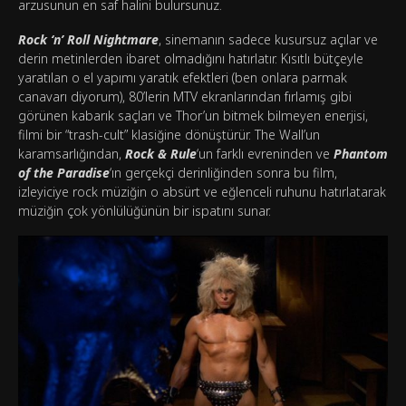
arzusunun en saf halini bulursunuz.
Rock ‘n’ Roll Nightmare
, sinemanın sadece kusursuz açılar ve
derin metinlerden ibaret olmadığını hatırlatır. Kısıtlı bütçeyle
yaratılan o el yapımı yaratık efektleri (ben onlara parmak
canavarı diyorum), 80’lerin MTV ekranlarından fırlamış gibi
görünen kabarık saçları ve Thor’un bitmek bilmeyen enerjisi,
filmi bir “trash-cult” klasiğine dönüştürür. The Wall’un
karamsarlığından,
Rock & Rule
‘un farklı evreninden ve
Phantom
of the Paradise
‘ın gerçekçi derinliğinden sonra bu film,
izleyiciye rock müziğin o absürt ve eğlenceli ruhunu hatırlatarak
müziğin çok yönlülüğünün bir ispatını sunar.