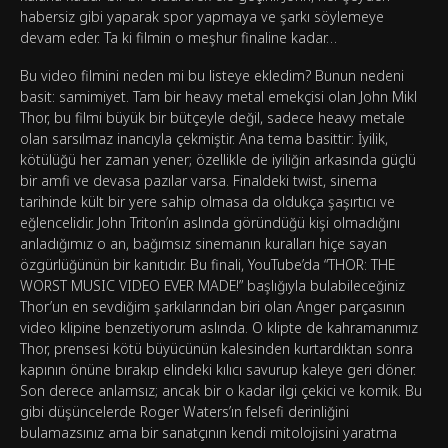
habersiz gibi yaparak spor yapmaya ve şarkı söylemeye
devam eder. Ta ki filmin o meşhur finaline kadar…
Bu video filmini neden mi bu listeye ekledim? Bunun nedeni
basit: samimiyet. Tam bir heavy metal emekçisi olan John Mikl
Thor, bu filmi büyük bir bütçeyle değil, sadece heavy metale
olan sarsılmaz inancıyla çekmiştir. Ana tema basittir: İyilik,
kötülüğü her zaman yener; özellikle de iyiliğin arkasında güçlü
bir amfi ve devasa pazılar varsa. Finaldeki twist, sinema
tarihinde kült bir yere sahip olmasa da oldukça şaşırtıcı ve
eğlencelidir. John Triton’ın aslında göründüğü kişi olmadığını
anladığımız o an, bağımsız sinemanın kuralları hiçe sayan
özgürlüğünün bir kanıtıdır. Bu finali, YouTube’da “THOR: THE
WORST MUSIC VIDEO EVER MADE!” başlığıyla bulabileceğiniz
Thor’un en sevdiğim şarkılarından biri olan Anger parçasının
video klipine benzetiyorum aslında. O klipte de kahramanımız
Thor, prensesi kötü büyücünün kalesinden kurtardıktan sonra
kapının önüne bırakıp elindeki kılıcı savurup kaleye geri döner.
Son derece anlamsız; ancak bir o kadar ilgi çekici ve komik. Bu
gibi düşüncelerde Roger Waters’ın felsefi derinliğini
bulamazsınız ama bir sanatçının kendi mitolojisini yaratma