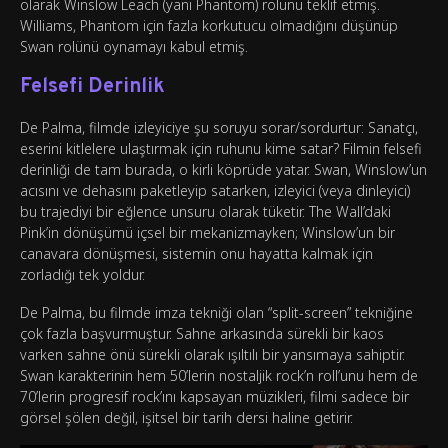
olarak Winslow Leach (yani Phantom) rolünü teklif etmiş.
Williams, Phantom için fazla korkutucu olmadığını düşünüp
Swan rolünü oynamayı kabul etmiş.
Felsefi Derinlik
De Palma, filmde izleyiciye şu soruyu sorar/sordurtur: Sanatçı,
eserini kitlelere ulaştırmak için ruhunu kime satar? Filmin felsefi
derinliği de tam burada, o kirli köprüde yatar. Swan, Winslow’un
acısını ve dehasını paketleyip satarken, izleyici (veya dinleyici)
bu trajediyi bir eğlence unsuru olarak tüketir. The Wall’daki
Pink’in dönüşümü içsel bir mekanizmayken; Winslow’un bir
canavara dönüşmesi, sistemin onu hayatta kalmak için
zorladığı tek yoldur.
De Palma, bu filmde imza tekniği olan “split-screen” tekniğine
çok fazla başvurmuştur. Sahne arkasında sürekli bir kaos
varken sahne önü sürekli olarak ışıltılı bir yansımaya sahiptir.
Swan karakterinin hem 50’lerin nostaljik rock’n roll’unu hem de
70’lerin progresif rock’ını kapsayan müzikleri, filmi sadece bir
görsel şölen değil, işitsel bir tarih dersi haline getirir.