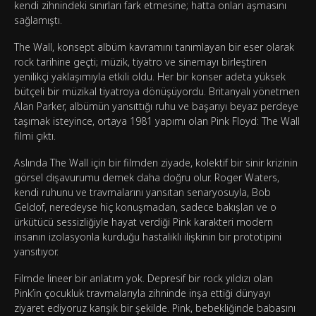
kendi zihnindeki sınırları fark etmesine; hatta onları aşmasını
sağlamıştı.
The Wall, konsept albüm kavramını tanımlayan bir eser olarak
rock tarihine geçti; müzik, tiyatro ve sinemayı birleştiren
yenilikçi yaklaşımıyla etkili oldu. Her bir konser adeta yüksek
bütçeli bir müzikal tiyatroya dönüşüyordu. Britanyalı yönetmen
Alan Parker, albümün yansıttığı ruhu ve başarıyı beyaz perdeye
taşımak isteyince, ortaya 1981 yapımı olan Pink Floyd: The Wall
filmi çıktı.
Aslında The Wall için bir filmden ziyade, kolektif bir sinir krizinin
görsel dışavurumu demek daha doğru olur. Roger Waters,
kendi ruhunu ve travmalarını yansıtan senaryosuyla, Bob
Geldof, neredeyse hiç konuşmadan, sadece bakışları ve o
ürkütücü sessizliğiyle hayat verdiği Pink karakteri modern
insanın izolasyonla kurduğu hastalıklı ilişkinin bir prototipini
yansıtıyor.
Filmde lineer bir anlatım yok. Depresif bir rock yıldızı olan
Pink’in çocukluk travmalarıyla zihninde inşa ettiği dünyayı
ziyaret ediyoruz karışık bir şekilde. Pink, bebekliğinde babasını