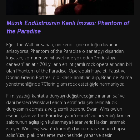
Müzik Endüstrisinin Kanlı İmzası: Phantom of
the Paradise
Eğer The Wall bir sanatçının kendi içine ördüğü duvarları
anlatıyorsa, Phantom of the Paradise o sanatçıyı dışarıdan
kuşatan, sömüren ve nihayetinde yok eden “endüstriyel
canavarı” anlatır. 70’li yılların en ihtişamlı rock operalarından biri
olan Phantom of the Paradise, Operadaki Hayalet, Faust ve
Dorian Gray’in Portresi gibi klasik anlatıları alıp, Brian de Palma
yönetmenliğinde 70’lerin glam rock estetiğiyle harmanlıyor.
Film, yazdığı kantatla dünyayı değiştireceğine inanan saf ve
dahi besteci Winslow Leach’in etrafında şekillenir. Müzik
dünyasının acımasız ve gizemli patronu Swan, Winslow’un
eserini çalar ve The Paradise yani “cennet” adını verdiği konser
salonunun açılışı için kullanmaya karar verir. Hakkını aramak
isteyen Winslow, Swan’ın kurduğu bir kumpas sonucu hapse
atılır. Yüzü plak presleme makinesinde yanar ve sesini