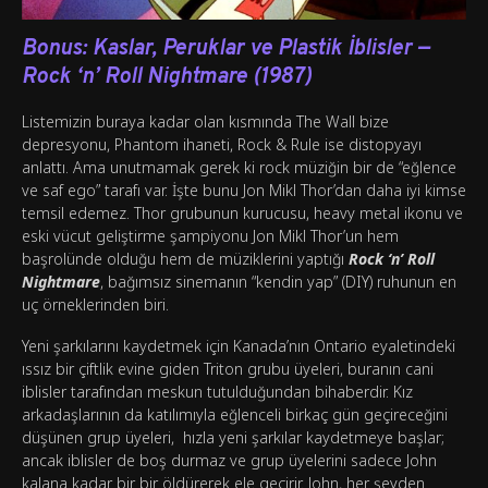
Bonus: Kaslar, Peruklar ve Plastik İblisler —
Rock ‘n’ Roll Nightmare (1987)
Listemizin buraya kadar olan kısmında The Wall bize
depresyonu, Phantom ihaneti, Rock & Rule ise distopyayı
anlattı. Ama unutmamak gerek ki rock müziğin bir de “eğlence
ve saf ego” tarafı var. İşte bunu Jon Mikl Thor’dan daha iyi kimse
temsil edemez. Thor grubunun kurucusu, heavy metal ikonu ve
eski vücut geliştirme şampiyonu Jon Mikl Thor’un hem
başrolünde olduğu hem de müziklerini yaptığı
Rock ‘n’ Roll
Nightmare
, bağımsız sinemanın “kendin yap” (DIY) ruhunun en
uç örneklerinden biri.
Yeni şarkılarını kaydetmek için Kanada’nın Ontario eyaletindeki
ıssız bir çiftlik evine giden Triton grubu üyeleri, buranın cani
iblisler tarafından meskun tutulduğundan bihaberdir. Kız
arkadaşlarının da katılımıyla eğlenceli birkaç gün geçireceğini
düşünen grup üyeleri, hızla yeni şarkılar kaydetmeye başlar;
ancak iblisler de boş durmaz ve grup üyelerini sadece John
kalana kadar bir bir öldürerek ele geçirir. John, her şeyden