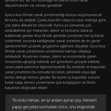
gerektirmez. Bir film uzunluğu ne olursa olsun sanat
departmanının var olması gereklidir.
Ayrıca kısa filmde sanat yönetmenliği konusu küçümsenecek
bir konu da değildir. Çünkü kısa film izleyicisi uzun metraja göre
çok daha dikkatli bir izleyicidir. Ayrıca az zamanda çok
anlatabilmek için mekanları, dekor ve kostümü daha iyi
kullanmak gerekir. Kısa filmde genelde yönetmen her işi kendi
üstlenmek zorunda kaldığından sanat yönetimi de en genel
gereksinimleri çözerek geçiştirme eğilimine düşebilir. Oysa kısa
filmde sanat yönetiminin yönetmene kalması oldukça
tehlikelidir. Yönetmen mekan, dekor ve kostümlerle çekim
esnasında uğraştığı taktirde asıl görevlerini gözardı edebilir,
oyuncularla yeterince ilgilenemeyebilir. Bu nedenle en başından
sanat yönetimini bu konuda tecrübeli, yetenekli veya ilgili
birinin delege etmesi gerekir. Bu kişinin işi başından sonuna
kadar takip etmesi yönetmenin işini kolaylaştırır ve filmin
başarısını doğrudan etkiler.
“En kötü mimarı, en iyi arıdan ayıran şey, mimarın
yapıyı gerçekte kurmadan önce, onu imgesinde