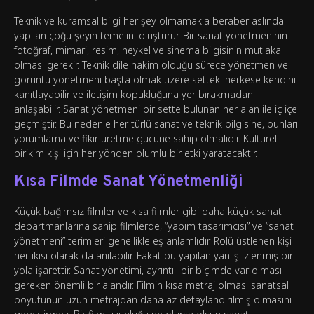
Teknik ve kuramsal bilgi her şey olmamakla beraber aslında
yapılan çoğu şeyin temelini oluşturur. Bir sanat yönetmeninin
fotoğraf, mimari, resim, heykel ve sinema bilgisinin mutlaka
olması gerekir. Teknik dile hakim olduğu sürece yönetmen ve
görüntü yönetmeni başta olmak üzere setteki herkese kendini
kanıtlayabilir ve iletişim kopukluğuna yer bırakmadan
anlaşabilir. Sanat yönetmeni bir sette bulunan her alan ile iç içe
geçmiştir. Bu nedenle her türlü sanat ve teknik bilgisine, bunları
yorumlama ve fikir üretme gücüne sahip olmalıdır. Kültürel
birikim kişi için her yönden olumlu bir etki yaratacaktır.
Kısa Filmde Sanat Yönetmenliği
Küçük bağımsız filmler ve kısa filmler gibi daha küçük sanat
departmanlarına sahip filmlerde, “yapım tasarımcısı” ve “sanat
yönetmeni” terimleri genellikle eş anlamlıdır. Rolü üstlenen kişi
her ikisi olarak da anılabilir. Fakat bu yapılan yanlış izlenmiş bir
yola işarettir. Sanat yönetimi, ayrıntılı bir biçimde var olması
gereken önemli bir alandır. Filmin kısa metraj olması sanatsal
boyutunun uzun metrajdan daha az detaylandırılmış olmasını