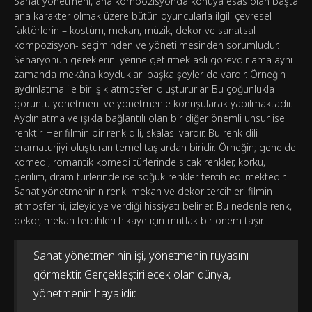
Sanat yönetmeni, ana kompozisyonda konuya esas olan başta
ana karakter olmak üzere bütün oyuncularla ilgili çevresel
faktörlerin – kostüm, mekan, müzik, dekor ve sanatsal
kompozisyon- seçiminden ve yönetilmesinden sorumludur.
Senaryonun gereklerini yerine getirmek asli görevdir ama aynı
zamanda mekâna koydukları başka şeyler de vardır. Örneğin
aydınlatma ile bir ışık atmosferi oluştururlar. Bu çoğunlukla
görüntü yönetmeni ve yönetmenle konuşularak yapılmaktadır.
Aydınlatma ve ışıkla bağlantılı olan bir diğer önemli unsur ise
renktir. Her filmin bir renk dili, skalası vardır. Bu renk dili
dramaturjiyi oluşturan temel taşlardan biridir. Örneğin; genelde
komedi, romantik komedi türlerinde sıcak renkler, korku,
gerilim, dram türlerinde ise soğuk renkler tercih edilmektedir.
Sanat yönetmeninin renk, mekan ve dekor tercihleri filmin
atmosferini, izleyiciye verdiği hissiyatı belirler. Bu nedenle renk,
dekor, mekan tercihleri hikaye için mutlak bir önem taşır.
Sanat yönetmeninin işi, yönetmenin rüyasını
görmektir. Gerçekleştirilecek olan dünya,
yönetmenin hayalidir.