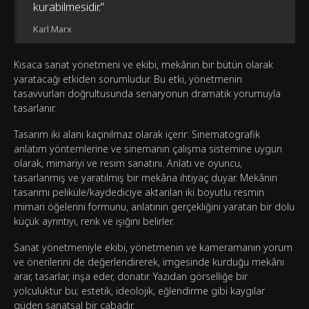
kurabilmesidir.”
Karl Marx
Kısaca sanat yönetmeni ve ekibi, mekânın bir bütün olarak
yaratacağı etkiden sorumludur. Bu etki, yönetmenin
tasavvurları doğrultusunda senaryonun dramatik yorumuyla
tasarlanır.
Tasarım iki alanı kaçınılmaz olarak içerir: Sinematografik
anlatım yöntemlerine ve sinemanın çalışma sistemine uygun
olarak, mimariyi ve resim sanatını. Anlatı ve oyuncu,
tasarlanmış ve yaratılmış bir mekâna ihtiyaç duyar. Mekânın
tasarımı peliküle/kaydediciye aktarılan iki boyutlu resmin
mimari öğelerini formunu, anlatının gerçekliğini yaratan bir dolu
küçük ayrıntıyı, renk ve ışığını belirler.
Sanat yönetmeniyle ekibi, yönetmenin ve kameramanın yorum
ve önerilerini de değerlendirerek, imgesinde kurduğu mekânı
arar, tasarlar, inşa eder, donatır. Yazıdan görselliğe bir
yolculuktur bu; estetik, ideolojik, eğlendirme gibi kaygılar
güden sanatsal bir çabadır.