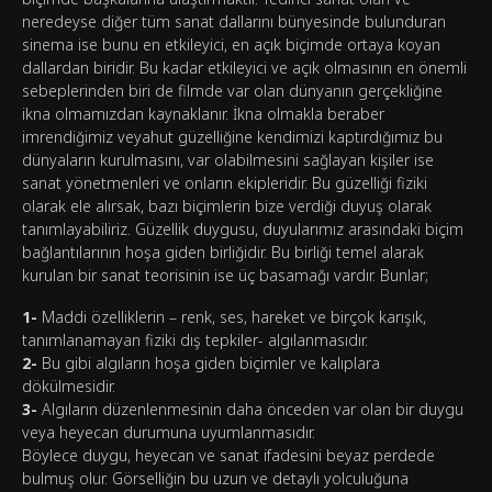
neredeyse diğer tüm sanat dallarını bünyesinde bulunduran
sinema ise bunu en etkileyici, en açık biçimde ortaya koyan
dallardan biridir. Bu kadar etkileyici ve açık olmasının en önemli
sebeplerinden biri de filmde var olan dünyanın gerçekliğine
ikna olmamızdan kaynaklanır. İkna olmakla beraber
imrendiğimiz veyahut güzelliğine kendimizi kaptırdığımız bu
dünyaların kurulmasını, var olabilmesini sağlayan kişiler ise
sanat yönetmenleri ve onların ekipleridir. Bu güzelliği fiziki
olarak ele alırsak, bazı biçimlerin bize verdiği duyuş olarak
tanımlayabiliriz. Güzellik duygusu, duyularımız arasındaki biçim
bağlantılarının hoşa giden birliğidir. Bu birliği temel alarak
kurulan bir sanat teorisinin ise üç basamağı vardır. Bunlar;
1-
Maddi özelliklerin – renk, ses, hareket ve birçok karışık,
tanımlanamayan fiziki dış tepkiler- algılanmasıdır.
2-
Bu gibi algıların hoşa giden biçimler ve kalıplara
dökülmesidir.
3-
Algıların düzenlenmesinin daha önceden var olan bir duygu
veya heyecan durumuna uyumlanmasıdır.
Böylece duygu, heyecan ve sanat ifadesini beyaz perdede
bulmuş olur. Görselliğin bu uzun ve detaylı yolculuğuna