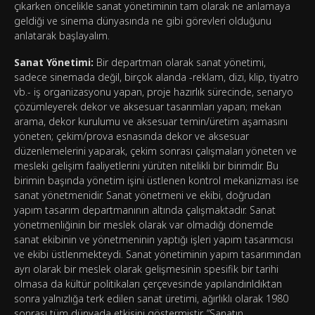
çıkarken öncelikle sanat yönetiminin tam olarak ne anlamaya
geldiği ve sinema dünyasında ne gibi görevleri olduğunu
anlatarak başlayalım.
Sanat Yönetimi:
Bir departman olarak sanat yönetimi,
sadece sinemada değil, birçok alanda -reklam, dizi, klip, tiyatro
vb.- iş organizasyonu yapan, proje hazırlık sürecinde, senaryo
çözümleyerek dekor ve aksesuar tasarımları yapan; mekan
arama, dekor kurulumu ve aksesuar temin/üretim aşamasını
yöneten; çekim/prova esnasında dekor ve aksesuar
düzenlemelerini yaparak, çekim sonrası çalışmaları yöneten ve
mesleki gelişim faaliyetlerini yürüten nitelikli bir birimdir. Bu
birimin başında yönetim işini üstlenen kontrol mekanizması ise
sanat yönetmenidir. Sanat yönetmeni ve ekibi, doğrudan
yapım tasarım departmanının altında çalışmaktadır. Sanat
yönetmenliğinin bir meslek olarak var olmadığı dönemde
sanat ekibinin ve yönetmeninin yaptığı işleri yapım tasarımcısı
ve ekibi üstlenmekteydi. Sanat yönetiminin yapım tasarımından
ayrı olarak bir meslek olarak gelişmesinin spesifik bir tarihi
olmasa da kültür politikaları çerçevesinde yapılandırıldıktan
sonra yalnızlığa terk edilen sanat üretimi, ağırlıklı olarak 1980
sonrası tüm dünyada etkisini göstermiştir. “Sanatın