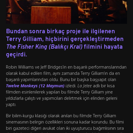
Bundan sonra birkaç proje ile ilgilenen
Terry Gilliam
, hiçbirini gerçekleştirmeden
The Fisher King (Balıkçı Kral)
filmini hayata
geçirdi.
Robin Williams ve Jeff Bridges’in en başarılı performanslarından
olarak kabul edilen film, aynı zamanda Terry Gilliam’ın da en
başarılı yapımlarından oldu. Bunu bir başka başyapıt olan
Twelve Monkeys (12 Maymun)
izledi.
La Jetee
adlı bir kısa
filmden esinlenilerek yapılan bu filmde Terry Gilliam yine
yıldızlarla çalıştı ve yapımcıları delirtmek için elinden geleni
yaptı.
Bir bilim-kurgu klasiği olarak anılan bu filmde Terry Gilliam
sinemasının belirgin özellikleri sonuna kadar korundu. Bu filmi
biri gazeteci diğeri avukat olan iki uyuşturucu bağımlısının sıra