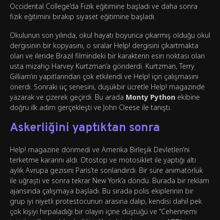
Occidental College’da Fizik eğitimine başladı ve daha sonra
fizik eğitimini bırakıp siyaset eğitimine başladı.
Okulunun son yılında, okul hayatı boyunca çıkarmış olduğu okul
dergisinin bir kopyasını, o sıralar Help! dergisini çıkartmakta
olan ve ileride Brazil filmindeki bir karakterin esin noktası olan
usta mizahçı Harvey Kurtzman’a gönderdi. Kurtzman, Terry
Gilliam’ın yapıtlarından çok etkilendi ve Help! için çalışmasını
önerdi. Sonraki üç senesini, düşükbir ücretle Help! magazinde
yazarak ve çizerek geçirdi. Bu arada
Monty Python
ekibine
doğru ilk adım gerçekleşti ve John Cleese ile tanıştı.
Askerliğini yaptıktan sonra
Help! magazine dönmedi ve Amerika Birleşik Devletleri’ni
terketme kararını aldı. Otostop ve motosiklet ile yaptığı altı
aylık Avrupa gezisini Paris’te sonlandırdı. Bir süre animatörlük
ile uğraştı ve sonra tekrar New York’a döndü. Burada bir reklam
ajansında çalışmaya başladı. Bu sırada polis ekiplerinin bir
grup iyi niyetli protestocunun arasına dalıp, kendisi dahil pek
çok kişiyi hırpaladığı bir olayın içine düştüğü ve “Cehennemi