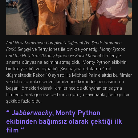
And Now Something Completely Different (Ve Şimdi Tamamen
Farklı Bir Şey)
ve Terry Jones ile birlikte yönettiği
Monty Python
and the Holy Grail (Monty Python ve Kutsal Kadeh)
filmleriyle
sinema dünyasına adımını atmış oldu. Monty Python ekibinin
birlikte yazdığı ve oynadığı (Kişi başına ortalama 4 rol
düşmektedir. Rekor 10 ayrı rol ile Michael Palin’e aittir.) bu filmler
ve daha sonraki eserleri, kimilerince komedi sinemasının en
başarılı örnekleri olarak, kimilerince de dünyanın en saçma
filmleri olarak görülse de birinci görüşü savunanlar, belirgin bir
şekilde fazla oldu.
“
Ja
bberwocky
, Monty Python
ekibinden bağımsız olarak çektiği ilk
film
“