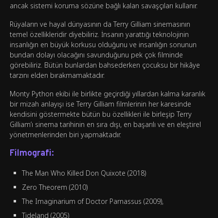
ancak sistemi koruma sözüne bağlı kalan savaşçıları kullanır.
Rüyaların ve hayal dünyasının da Terry Gilliam sinemasının
temel özellikleridir diyebiliriz. İnsanın yarattığı teknolojinin
insanlığın en büyük korkusu olduğunu ve insanlığın sonunun
bundan dolayı olacağını savunduğunu pek çok filminde
görebiliriz. Bütün bunlardan bahsederken çocuksu bir hikâye
tarzını elden bırakmamaktadır.
Monty Python ekibi ile birlikte geçirdiği yıllardan kalma karanlık
bir mizah anlayışı ise Terry Gilliam filmlerinin her karesinde
kendisini göstermekte bütün bu özellikleri ile birleşip Terry
Gilliam’ı sinema tarihinin en sıra dışı, en başarılı ve en eleştirel
yönetmenlerinden biri yapmaktadır.
Filmografi:
The Man Who Killed Don Quixote (2018)
Zero Theorem (2010)
The Imaginarium of Doctor Parnassus (2009),
Tideland (2005)