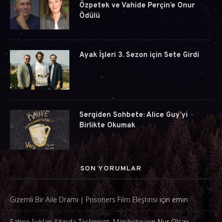
Özpetek ve Vahide Perçin’e Onur
Ödülü
Ayak İşleri 3. Sezon için Sete Girdi
Sergiden Sohbete: Alice Guy’yi
Birlikte Okumak
SON YORUMLAR
Gizemli Bir Aile Dramı | Prisoners Film Eleştirisi
için
emin
Sahne Işıkları Altında Teslimiyet: Mephisto
için
Nur Olcay