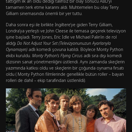
tattığım ilk an oldu dediği talihsiz bir olay sonucu ABD’yi
tamamen terk etme kararını aldı. Muhtemelen bu olay Terry
Gilliam sinemasında önemli bir yer tuttu.
Daha sonra eşi ile birlikte İngiltere’ye giden Terry Gilliam,
Londra’ya yerleşti ve John Cleese ile temasa geçerek televizyon
işine başladı. Terry Jones, Eric Idle ve Michael Palin’in de rol
aldığı
Do Not Adjust Your Set (Televizyonunuzun Ayarlarıyla
Oynamayın)
adlı komedi şovuna katıldı. Böylece Monty Python
ekibi kuruldu.
Monty Python’s Flying Circus
adlı sıra dışı komedi
dizisinin sanat yönetmenliğini üstlendi. Aynı zamanda skeçlerin
yazımında katkısı oldu ve skeçlerin bir çoğunda oynama fırsatı
oldu ( Monty Python filmlerinde genellikle bütün roller – bayan
rolleri de dahil – ekip tarafından üstlenildi).