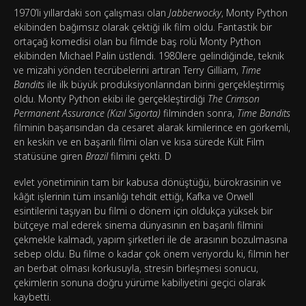
1970’li yıllardaki son çalışması olan
Jabberwocky
, Monty Python
ekibinden bağımsız olarak çektiği ilk film oldu. Fantastik bir
ortaçağ komedisi olan bu filmde baş rolü Monty Python
ekibinden Michael Palin üstlendi. 1980lere gelindiğinde, teknik
ve mizahi yönden tecrübelerini artıran Terry Gilliam,
Time
Bandits
ile ilk büyük prodüksiyonlarından birini gerçekleştirmiş
oldu. Monty Python ekibi ile gerçekleştirdiği
The Crimson
Permanent Assurance (Kızıl Sigorta)
filminden sonra,
Time Bandits
filminin başarısından da cesaret alarak kimilerince en görkemli,
en keskin ve en başarılı filmi olan ve kısa sürede Kült Film
statüsüne giren
Brazil
filmini çekti. D
evlet yönetiminin tam bir kabusa dönüştüğü, bürokrasinin ve
kâğıt işlerinin tüm insanlığı tehdit ettiği, Kafka ve Orwell
esintilerini taşıyan bu filmi o dönem için oldukça yüksek bir
bütçeye mal ederek sinema dünyasının en başarılı filmini
çekmekle kalmadı, yapım şirketleri ile de arasının bozulmasına
sebep oldu. Bu filme o kadar çok önem veriyordu ki, filmin her
an berbat olması korkusuyla, stresin birleşmesi sonucu,
çekimlerin sonuna doğru yürüme kabiliyetini geçici olarak
kaybetti.