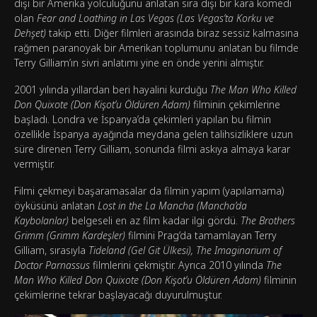
dışı bir Amerika yolculuğunu anlatan sıra dışı bir kara komedi
olan
Fear and Loathing in Las Vegas (Las Vegas’ta Korku ve
Dehşet)
takip etti. Diğer filmleri arasında biraz sessiz kalmasına
rağmen paranoyak bir Amerikan toplumunu anlatan bu filmde
Terry Gilliam’ın sivri anlatımı yine en önde yerini almıştır.
2001 yılında yıllardan beri hayalini kurduğu
The Man Who Killed
Don Quixote (Don Kişot’u Öldüren Adam)
filminin çekimlerine
başladı. Londra ve İspanya’da çekimleri yapılan bu filmin
özellikle İspanya ayağında meydana gelen talihsizliklere uzun
süre direnen Terry Gilliam, sonunda filmi askıya almaya karar
vermiştir.
Filmi çekmeyi başaramasalar da filmin yapım (yapılamama)
öyküsünü anlatan
Lost in the La Mancha (Mancha’da
Kaybolanlar)
belgeseli en az film kadar ilgi gördü.
The Brothers
Grimm (Grimm Kardeşler)
filmini Prag’da tamamlayan Terry
Gilliam, sırasıyla
Tideland (Gel Git Ülkesi), The Imaginarium of
Doctor Parnassus
filmlerini çekmiştir. Ayrıca 2010 yılında
The
Man Who Killed Don Quixote (Don Kişot’u Öldüren Adam)
filminin
çekimlerine tekrar başlayacağı duyurulmuştur.