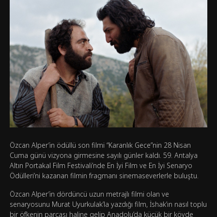
Özcan Alper’in ödüllü son filmi “Karanlık Gece”nin 28 Nisan
Cuma günü vizyona girmesine sayılı günler kaldı. 59. Antalya
Altın Portakal Film Festivali’nde En İyi Film ve En İyi Senaryo
Ödülleri’ni kazanan filmin fragmanı sinemaseverlerle buluştu.
Özcan Alper’in dördüncü uzun metrajlı filmi olan ve
senaryosunu Murat Uyurkulak’la yazdığı film, İshak’ın nasıl toplu
bir öfkenin parçası haline gelip Anadolu’da küçük bir köyde