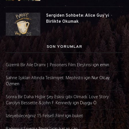
Sergiden Sohbete: Alice Guy’yi
Birlikte Okumak
SON YORUMLAR
Gizemli Bir Aile Dramı | Prisoners Film Eleştirisi
için
emin
Sahne Işıkları Altında Teslimiyet: Mephisto
için
Nur Olcay
Özmen
Sonra Bir Daha Hiçbir Şey Eskisi gibi Olmadı: Love Story:
Carolyn Bessette & John F. Kennedy
için
Duygu Ö.
İzleyebileceğiniz 15 Felsefi Film!
için
buket
Bağımsız Sinema Nedir?
için
hasan can