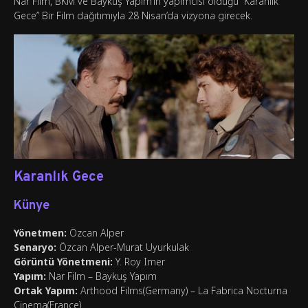
Nar Film, BKM ve Baykuş Yapım’ın yapımcısı olduğu “Karanlık
Gece” Bir Film dağıtımıyla 28 Nisan’da vizyona girecek.
Karanlık Gece
Künye
Yönetmen:
Özcan Alper
Senaryo:
Özcan Alper-Murat Uyurkulak
Görüntü Yönetmeni:
Y. Roy Imer
Yapım:
Nar Film – Baykuş Yapım
Ortak Yapım:
Arthood Films(Germany) – La Fabrica Nocturna
Cinema(France)