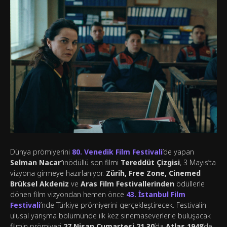
Dünya prömiyerini
80. Venedik Film Festivali
’de yapan
Selman Nacar’
ınödüllü son filmi
Tereddüt Çizgisi
, 3 Mayıs’ta
vizyona girmeye hazırlanıyor.
Zürih, Free Zone, Cinemed
Brüksel Akdeniz
ve
Aras Film Festivallerinden
ödüllerle
dönen film vizyondan hemen önce
43. İstanbul Film
Festivali
’nde Türkiye prömiyerini gerçekleştirecek. Festivalin
ulusal yarışma bölümünde ilk kez sinemaseverlerle buluşacak
filmin prömiyeri
27 Nisan Cumartesi 21.30
’da
Atlas 1948
’de