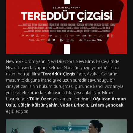
New York prömiyerini New Directors New Films Festivali’nde
Nisan başında yapan, Selman Nacar’ın yazıp yönettiği ikinci
uzun metrajlı filmi
‘Tereddüt Çizgisi’
nde, Avukat Canan’ın
masum olduğuna inandığı ve uzun süredir savunduğu bir
cinayet zanlısının hüküm duruşması gününde kendi vicdanıyla
yüzleşmek zorunda kalmasının hikayesi anlatılıyor. Filmin
başrolünde
Tülin Özen
yer alırken kendisine
Oğulcan Arman
Uslu, Gülçin Kültür Şahin, Vedat Erincin, Erdem Şenocak
eşlik ediyor.