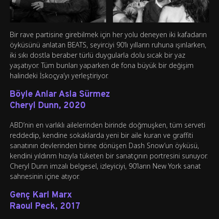
Bir rave partisine girebilmek için her yolu deneyen iki kafadarın
öyküsünü anlatan BEATS, seyirciyi 90’lı yılların ruhuna ışınlarken,
iki sıkı dostla beraber türlü duygularla dolu sıcak bir yaz
yaşatıyor. Tüm bunları yaparken de fona büyük bir değişim
halindeki İskoçya’yı yerleştiriyor.
Böyle Anlar Asla Sürmez
Cheryl Dunn, 2020
ABD’nin en varlıklı ailelerinden birinde doğmuşken, tüm serveti
reddedip, kendine sokaklarda yeni bir aile kuran ve graffiti
sanatının devlerinden birine dönüşen Dash Snow’un öyküsü,
kendini yıldırım hızıyla tüketen bir sanatçının portresini sunuyor.
Cheryl Dunn imzalı belgesel, izleyiciyi, 90’ların New York sanat
sahnesinin içine atıyor.
Genç Karl Marx
Raoul Peck, 2017