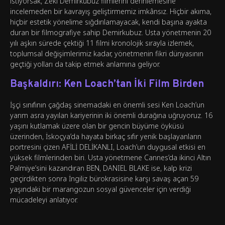
istiyorsak, Zeki Demirkubuz filmlerini derinlemesine
incelemeden bir kavrayış geliştirmemiz imkânsız. Hiçbir akıma,
hiçbir estetik yönelime sığdırılamayacak, kendi başına ayakta
duran bir filmografiye sahip Demirkubuz. Usta yönetmenin 20
yılı aşkın sürede çektiği 11 filmi kronolojik sırayla izlemek,
toplumsal değişimlerimiz kadar, yönetmenin fikri dünyasının
geçtiği yolları da takip etmek anlamına geliyor.
Başkaldırı: Ken Loach’tan İki Film Birden
İşçi sınıfının çağdaş sinemadaki en önemli sesi Ken Loach’un
yarım asra yayılan kariyerinin iki önemli durağına uğruyoruz. 16
yaşını kutlamak üzere olan bir gencin büyüme öyküsü
üzerinden, İskoçya’da hayata birkaç sıfır yenik başlayanların
portresini çizen AFİLİ DELİKANLI, Loach’un duygusal etkisi en
yüksek filmlerinden biri. Usta yönetmene Cannes’da ikinci Altın
Palmiye’sini kazandıran BEN, DANIEL BLAKE ise, kalp krizi
geçirdikten sonra İngiliz bürokrasisine karşı savaş açan 59
yaşındaki bir marangozun sosyal güvenceler için verdiği
mücadeleyi anlatıyor.