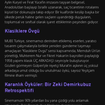
Aylin Kuryel ve Fırat Yücel’in imzasını taşıyan belgesel,
Anadolu’dan başlayıp İsrail’e uzanarak, saç ticaretinin rotalarını
kişisel bir dokunuşla takip ediyor. Bir kuaförde kesilip başka bir
ülkede peruk haline gelen saçların uyandırdığı duyguların,
toplumsal ve sınıfsal olarak işaret ettiklerinin peşinden gidiyor.
Klasiklere Övgü
MUBI Türkiye, sinemamızı derinden etkilemiş eserleri, yaratıcı
tasarım çalışmalarıyla birlikte yeniden gündeme taşımayı
amaçlayan “Klasiklere Övgü” serisi kapsamında, Memduh Ün’ün
yönettiği, Muhterem Nur ve Fikret Hakan’ın başrolleri paylaştığı
1958 yapımı klasik ÜÇ ARKADAŞ’ı seyirciyle buluşturuyor.
Gözleri görmeyen Gülperi’yle niyetçi Murat’ın aşkının üç yoksul
arkadaşa umut olduğu bu unutulmaz öykü, sayısız Yeşilçam
filmine ilham vermişti.
Karanlık Öyküler: Bir Zeki Demirkubuz
Retrospektifi
Sinemamızın 90’lı yıllardan bu yana çizdiği yolu anlamak