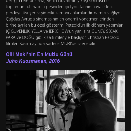
belirgin referanslarla, Berlin Duvarı’nın yıkılışı sonrası bir
toplumun ruh halinin peşinden gidiyor. Tarihin hayaletleri,
perdeye üşüşerek şimdiki zamanı anlamlandırmamızı sağlıyor.
Çağdaş Avrupa sinemasının en önemli yönetmenlerinden
birine ayrılan bu özel gösterim, Petzold’un ilk dönem yapımları
İÇ GÜVENLİK, YELLA ve JERICHOW’un yanı sıra GÜNEY, SICAK
PARA ve DOĞU gibi kısa filmleriyle başlıyor. Christian Petzold
filmleri Kasım ayında sadece MUBI’de izlenebilir.
Olli Maki’nin En Mutlu Günü
Juho Kuosmanen, 2016