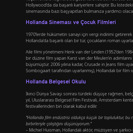
Hollywood’da da başarılı kariyerlere sahiptir. Bu listede
sinemasında bazı başyapıtları bulmanıza yardımcı olaca
Hollanda Sineması ve Çocuk Filmleri
1970’lerde hükümetin sanayi için vergi indirimi getirer
Hollanda’da başarılı olan bir tür, çocukların roman uyarl
Aile filmi yönetmeni Henk van der Linden (1952’den 1984’
bir düzine film yapan Karst van der Meulen’in adımlarını
büyümüştür. 2006 yılına kadar, Crusade in Jeans film u
Sombogaart tarafından uyarlanmış), Hollandalı bir film i
Hollanda Belgesel Okulu
İkinci Dünya Savaşı sonrası türdeki düşüşe rağmen, belge
yıl, Uluslararası Belgesel Film Festivali, Amsterdam ken
festivallerinden biri olarak kabul edilir.
“Hollanda film endüstrisi oldukça küçük bir topluluktur, bu
birbirleriyle çalıştığını düşünüyorum.”
– Michiel Huisman, Hollandalı aktör, müzisyen ve şarkıcı-