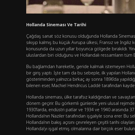
Hollanda Sineması Ve Tarihi
Çağdaş sanat söz konusu olduğunda Hollanda Sineması ol
sıkışıp kalmış bu küçük Avrupa ülkesi, Fransız ve İngili
konusunda da uzun yıllar boyunca gölgede bırakıldı. Yi
uluslardan biri olduğunu ve Hollandalı ressamların tüm 
Bu bağlamdan hareketle, geride kalmak istemeyen Holl
bir giriş yaptı. İşte tam da bu sebeple, ilk yapılan Hollan
gösteriminden yalnızca birkaç ay sonra 1896’da yapıldığın
bilenen eser, Machiel Hendricus Laddé tarafından kayde
Hollanda sineması, ülke tarafsız kaldığından ve savaştan
dönem geçirir. Bu görkemli günlerde yeni ulusal rejimde
1930’larda, endüstri patlar ve 1934 ve 1940 arasında 37 f
Hollanda’nın Naziler tarafından işgaliyle sona erer. Bu s
Hollanda’nın bakış açısını çevreleyen çeşitli tarihi olayla
Hollanda’yı işgal etmiş olmalarına dair birçok eser bulu