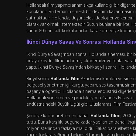
Hollandalı film yapımcılarının sıkça kullandığı bir diğe
konularıdır. Bu temanın sürekli bir devinim kazanmasının t
yatmaktadır. Hollanda, düşünceler, ideolojiler ve kendi
olarak var olmak istemektedir. Bütün bunlarla birlikte, 
sunar. 80’lerin kült korkularından kara komediye kadar çok 
İkinci Dünya Savaş Ve Sonrası Hollanda Si
İkinci Dünya Savaşı’ndan sonra, Hollanda sineması, bir 
ortaya koydu, filme adanmış akademiler ve fonlar yaratt
yaptı. İkinci Dünya Savaşı’ndan birkaç yıl sonra, Hollan
Bir yıl sonra
Hollanda Film
Akademisi kuruldu ve sinema
belgesel yönetmenliği, kurgu, yapım, ses tasarımı, sinem
başarıyla öğretildi. Hollanda sinema endüstrisi diğerleri
Hollandalı yönetmen ve prodüksiyona Cannes Festivali, Ve
endüstrisindeki Büyük Üçlü) gibi Uluslararası Film Festiv
Şimdiye kadar üretilen en pahalı
Hollanda filmi
, 2006 
tuttu. Buna karşılık, bugüne kadar yapılan en pahalı İngi
milyon sterlinden fazlaya mal oldu. Fakat para elbette k
küçük fonlara rağmen, belgesel türünde son derece etkil