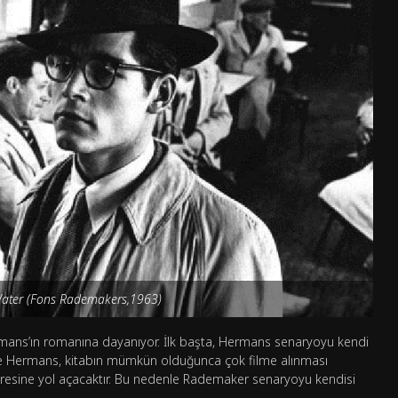
Water (Fons Rademakers,1963)
ermans’ın romanına dayanıyor. İlk başta, Hermans senaryoyu kendi
e Hermans, kitabın mümkün olduğunca çok filme alınması
ma süresine yol açacaktır. Bu nedenle Rademaker senaryoyu kendisi