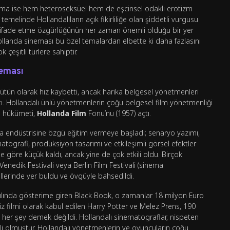
r tema ise hem heteroseksüel hem de eşcinsel odaklı erotizm
emelinde Hollandalıların açık fikirliliğe olan şiddetli vurgusu
ni ifade etme özgürlüğünün her zaman önemli olduğu bir yer
Hollanda sineması bu özel temalardan elbette ki daha fazlasını
çeşitli türlere sahiptir.
neması
bütün olarak hız kaybetti, ancak harika belgesel yönetmenleri
ı. Hollandalı ünlü yönetmenlerin çoğu belgesel film yönetmenliği
da hükümeti,
Hollanda Film
Fonu’nu (1957) açtı.
 endüstrisine özgü eğitim vermeye başladı; senaryo yazımı,
atografi, prodüksiyon tasarımı ve etkileşimli görsel efektler
ne göre küçük kaldı, ancak yine de çok etkili oldu. Birçok
nedik Festivali veya Berlin Film Festivali (sinema
allerinde yer buldu ve övgüyle bahsedildi.
yılında gösterime giren Black Book, o zamanlar 18 milyon Euro
liz filmi olarak kabul edilen Harry Potter ve Melez Prens, 190
i her şey demek değildi. Hollandalı sinematograflar, nispeten
i olmuştur. Hollandalı yönetmenlerin ve oyuncuların çoğu