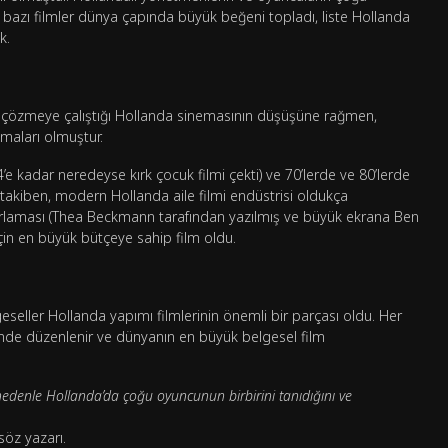
ki bazı filmler dünya çapında büyük beğeni topladı, liste Hollanda
k.
ek çözmeye çalıştığı Hollanda sinemasının düşüşüne rağmen,
amaları olmuştur.
e kadar neredeyse kırk çocuk filmi çekti) ve 70’lerde ve 80’lerde
 takiben, modern Hollanda aile filmi endüstrisi oldukça
yarlaması (Thea Beckmann tarafından yazılmış ve büyük ekrana Ben
çin en büyük bütçeye sahip film oldu.
seller Hollanda yapımı filmlerinin önemli bir parçası oldu. Her
tinde düzenlenir ve dünyanın en büyük belgesel film
 nedenle Hollanda’da çoğu oyuncunun birbirini tanıdığını ve
söz yazarı.