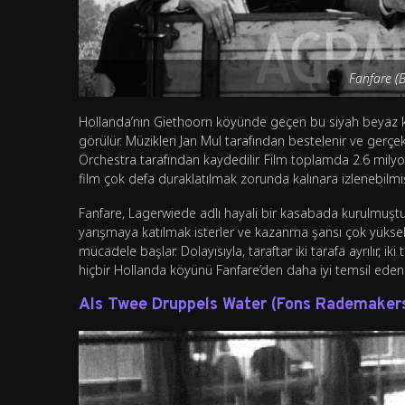
Fanfare (
Hollanda’nın Giethoorn köyünde geçen bu siyah beyaz kom
görülür. Müzikleri Jan Mul tarafından bestelenir ve ge
Orchestra tarafından kaydedilir. Film toplamda 2.6 milyon 
film çok defa duraklatılmak zorunda kalınara izlenebilmiş
Fanfare, Lagerwiede adlı hayali bir kasabada kurulmuştu
yarışmaya katılmak isterler ve kazanma şansı çok yüksekti
mücadele başlar. Dolayısıyla, taraftar iki tarafa ayrılır, 
hiçbir Hollanda köyünü Fanfare’den daha iyi temsil eden 
Als Twee Druppels Water (Fons Rademaker