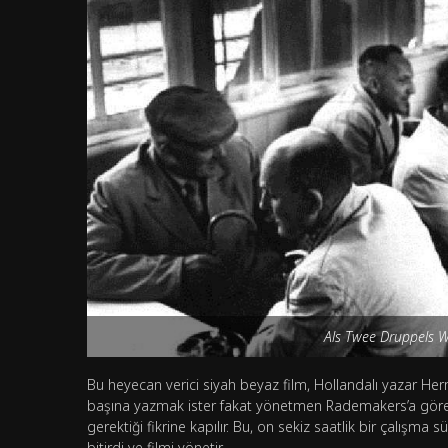
Als Twee Druppels 
Bu heyecan verici siyah beyaz film, Hollandalı yazar H
başına yazmak ister fakat yönetmen Rademakers’a gör
gerektiği fikrine kapılır. Bu, on sekiz saatlik bir çalış
bitirdi ve filmi yönetir.