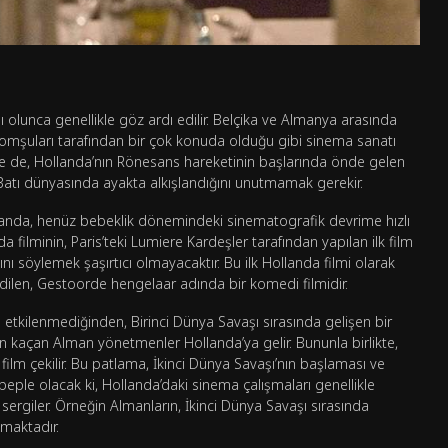
unca genellikle göz ardı edilir. Belçika ve Almanya arasında
z komşuları tarafından bir çok konuda olduğu gibi sinema sanatı
ne de, Hollanda’nın Rönesans hareketinin başlarında önde gelen
Batı dünyasında ayakta alkışlandığını unutmamak gerekir.
anda, henüz bebeklik dönemindeki sinematografik devrime hızlı
da filminin, Paris’teki Lumiere Kardeşler tarafından yapılan ilk film
ı söylemek şaşırtıcı olmayacaktır. Bu ilk Hollanda filmi olarak
dilen, Gestoorde hengelaar adında bir komedi filmidir.
 etkilenmediğinden, Birinci Dünya Savaşı sırasında gelişen bir
n kaçan Alman yönetmenler Hollanda’ya gelir. Bununla birlikte,
ilm çekilir. Bu patlama, İkinci Dünya Savaşı’nın başlaması ve
ebeple olacak ki, Hollanda’daki sinema çalışmaları genellikle
rı sergiler. Örneğin Almanların, İkinci Dünya Savaşı sırasında
nmaktadır.