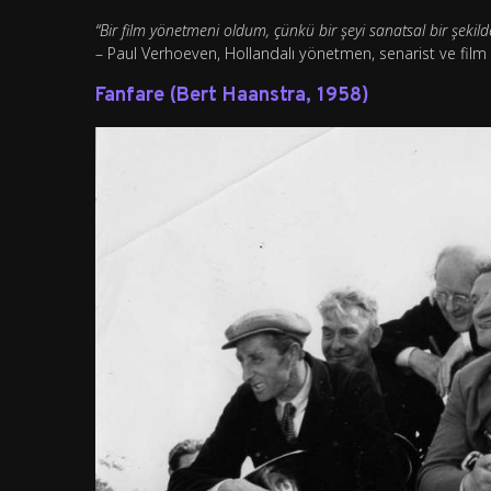
“Bir film yönetmeni oldum, çünkü bir şeyi sanatsal bir şeki
– Paul Verhoeven, Hollandalı yönetmen, senarist ve film 
Fanfare (Bert Haanstra, 1958)