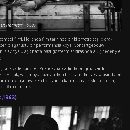
Bert Haanstra, 1958)
edi filmi, Hollanda film tarihinde bir kilometre taşı olarak
rçekten olağanüstü bir performansla Royal Concertgebouw
izleyiciye ulaşır, hatta bazı gösterimler sırasında alkış nedeniyle
tir.
r, bu köyde Kunst en Vriendschap adında bir grup vardır. Bir
r. Ancak, yarışmaya hazırlanırken taraftarın iki üyesi arasında bir
iki taraf da yarışmaya kendi başlarına katılmak ister. Muhtemelen,
bir film olmamıştı.
s,1963)