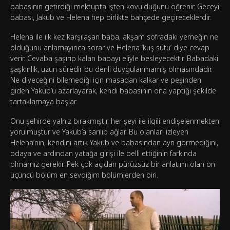
babasının getirdiği mektupta işten kovulduğunu öğrenir. Geceyi
babası, Jakub ve Helena hep birlikte bahçede geçireceklerdir.
Helena ile ilk kez karşılaşan baba, akşam sofradaki yemeğin ne
olduğunu anlamayınca sorar ve Helena ‘kuş sütü’ diye cevap
verir. Cevaba şaşırıp kalan babayı eliyle besleyecektir. Babadaki
şaşkınlık, uzun süredir bu denli duygulanmamış olmasındadır.
Ne diyeceğini bilemediği için masadan kalkar ve peşinden
giden Yakub’u azarlayarak, kendi babasının ona yaptığı şekilde
tartaklamaya başlar.
Onu şehirde yalnız bırakmıştır, her şeyi ile ilgili endişelenmekten
yorulmuştur ve Yakub’a sarılıp ağlar. Bu olanları izleyen
Helena’nın, kendini artık Yakub ve babasından ayrı görmediğini,
odaya ve ardından yatağa girişi ile belli ettiğinin farkında
olmamız gerekir. Pek çok açıdan pürüzsüz bir anlatımı olan on
üçüncü bölüm en sevdiğim bölümlerden biri.