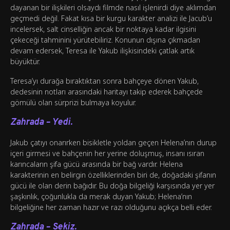
dayanan bir ilişkileri olsaydı filmde nasıl işlenirdi diye aklımdan
geçmedi değil. Fakat kısa bir kurgu karakter analizi ile Jacub’u
incelersek, salt cinselliğin ancak bir noktaya kadar ilgisini
çekeceği tahminini yürütebiliriz. Konunun dışına çıkmadan
devam edersek, Teresa ile Yakub ilişkisindeki çatlak artık
büyüktür.
Teresa’yı durağa bıraktıktan sonra bahçeye dönen Yakub,
dedesinin notları arasındaki haritayı takip ederek bahçede
gömülü olan sürprizi bulmaya koyulur.
Zahrada – Yedi.
Jakub çatıyı onarırken bisikletle yoldan geçen Helena’nın durup
içeri girmesi ve bahçenin her yerine doluşmuş, insanı ısıran
karıncaların şifa gücü arasında bir bağ vardır. Helena
karakterinin en belirgin özelliklerinden biri de, doğadaki şifanın
gücü ile olan derin bağıdır. Bu doğa bilgeliği karşısında yer yer
şaşkınlık, çoğunlukla da merak duyan Yakub; Helena’nın
bilgeliğine her zaman hazır ve razı olduğunu açıkça belli eder.
Zahrada – Sekiz.