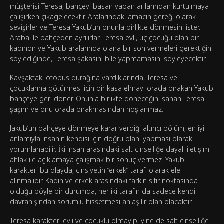
müşterisi Teresa, bahçeyi basan yaban arılarından kurtulmaya
çalışırken çıkagelecektir. Aralarındaki amacın gereği olarak
sevişirler ve Teresa Yakub’un onunla birlikte dönmesini ister.
Araba ile bahçeden ayrılırlar. Teresa evli, üç çocuğu olan bir
kadındır ve Yakub aralarında olana bir son vermeleri gerektiğini
söylediğinde, Teresa şakasını bile yapmamasını söyleyecektir.
Kavşaktaki otobüs durağına vardıklarında, Teresa ve
çocuklarına götürmesi için bir kasa elmayı orada bırakan Yakub
bahçeye geri döner. Onunla birlikte döneceğini sanan Teresa
şaşırır ve onu orada bırakmasından hoşlanmaz.
Jakub’un bahçeye dönmeye karar verdiği altıncı bölüm, en iyi
anlamıyla insanın kendisi için doğru olanı yapması olarak
yorumlanabilir. İki insan arasındaki salt cinselliğe dayalı iletişimi
ahlak ile açıklamaya çalışmak bir sonuç vermez. Yakub
karakteri bu olayda, cinsiyetin “erkek” tarafı olarak ele
alınmalıdır. Kadın ve erkek arasındaki farkın sıfır noktasında
olduğu böyle bir durumda, her iki tarafın da sadece kendi
davranışından sorumlu hissetmesi anlaşılır olan olacaktır.
Teresa karakteri evli ve çocuklu olmayıp, yine de salt cinselliğe