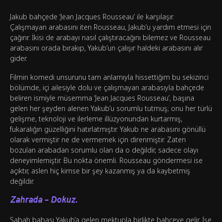
Jakub bahçede ‘Jean Jacques Rousseau’ ile karşılaşır.
Çalışmayan arabasını iten Rousseau, Jakub’u yardım etmesi için
çağırır. İkisi de arabayı nasıl çalıştıracağını bilemez ve Rousseau
arabasını orada bırakıp, Yakub’un çalışır haldeki arabasını alır
gider.
Filmin komedi unsurunu tam anlamıyla hissettiğim bu sekizinci
bölümde, içi ailesiyle dolu ve çalışmayan arabasıyla bahçede
beliren ismiyle müsemma ‘Jean Jacques Rousseau’, başına
gelen her şeyden alenen Yakub’u sorumlu tutmuş; onu her türlü
gelişme, teknoloji ve ilerleme illüzyonundan kurtarmış,
fukaralığın güzelliğini hatırlatmıştır. Yakub ne arabasını gönüllü
olarak vermiştir ne de vermemek için direnmiştir. Zaten
bozulan arabadan sorumlu olan da o değildir, sadece olayı
deneyimlemiştir. Bu nokta önemli. Rousseau göndermesi ise
açıktır, aslen hiç kimse bir şey kazanmış ya da kaybetmiş
değildir.
Zahrada – Dokuz.
Sabah babası Yakub’a gelen mektupla birlikte bahçeye gelir. İşe