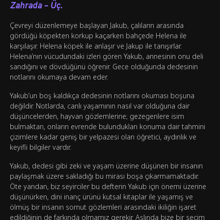
Zahrada – Üç.
Çevreyi düzenlemeye başlayan Jakub, çalıların arasında
gördüğü köpekten korkup kaçarken bahçede Helena ile
karşılaşır. Helena köpek ile anlaşır ve Jakup ile tanışırlar.
Helena’nın vücudundaki izleri gören Yakub, annesinin onu deli
sandığını ve dövdüğünü öğrenir. Gece olduğunda dedesinin
notlarını okumaya devam eder.
Yakub’un boş kaldıkça dedesinin notlarını okuması boşuna
değildir. Notlarda, canlı yaşamının nasıl var olduğuna dair
düşüncelerden, hayvan gözlemlerine; gezegenlere isim
bulmaktan, onların evrende bulundukları konuma dair tahmini
çizimlere kadar geniş bir yelpazesi olan öğretici, aydınlık ve
keyifli bilgiler vardır.
Yakub, dedesi gibi zeki ve yaşam üzerine düşünen bir insanın
paylaşmak üzere sakladığı bu mirası boşa çıkarmamaktadır.
Öte yandan, biz seyirciler bu defterin Yakub için önemi üzerine
düşünürken, dini inanç ürünü kutsal kitaplar ile yaşamış ve
ölmüş bir insanın somut gözlemleri arasındaki ikiliğin işaret
edildiğinin de farkında olmamız gerekir. Aslında bize bir seçim