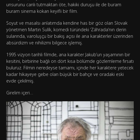
unsurunu canlı tutmaktan öte, hakiki duruşu ile de buram
buram sinema kokan keyifli bir film.
Soyut ve masalsı anlatımda kendine has bir göz olan Slovak
yönetmen Martin Sulík, komedi türündeki ‘Záhrada’nın derin
sularında, varoluşçu bir bakış açısı ile ana karakterler üzerinden
absürdizm ve nihilizmi bilgece işlemiş.
1995 vizyon tarihli filmde, ana karakter Jakub’un yaşamının bir
kesitini, birbirine bağlı on dört kısa bölümde gözlemleme fırsatı
buluruz. Filmin neredeyse tamamı, içinde her karaktere yetecek
kadar hikayeye gebe olan büyük bir bahçe ve oradaki eski
evde çekilmiş.
Girelim içeri…