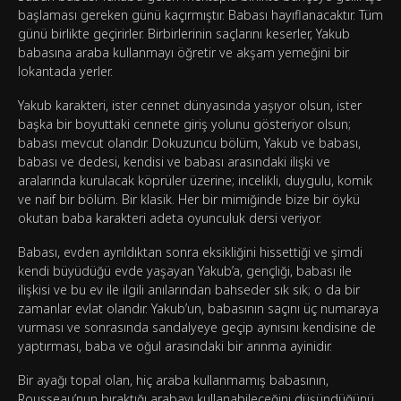
başlaması gereken günü kaçırmıştır. Babası hayıflanacaktır. Tüm
günü birlikte geçirirler. Birbirlerinin saçlarını keserler, Yakub
babasına araba kullanmayı öğretir ve akşam yemeğini bir
lokantada yerler.
Yakub karakteri, ister cennet dünyasında yaşıyor olsun, ister
başka bir boyuttaki cennete giriş yolunu gösteriyor olsun;
babası mevcut olandır. Dokuzuncu bölüm, Yakub ve babası,
babası ve dedesi, kendisi ve babası arasındaki ilişki ve
aralarında kurulacak köprüler üzerine; incelikli, duygulu, komik
ve naif bir bölüm. Bir klasik. Her bir mimiğinde bize bir öykü
okutan baba karakteri adeta oyunculuk dersi veriyor.
Babası, evden ayrıldıktan sonra eksikliğini hissettiği ve şimdi
kendi büyüdüğü evde yaşayan Yakub’a, gençliği, babası ile
ilişkisi ve bu ev ile ilgili anılarından bahseder sık sık; o da bir
zamanlar evlat olandır. Yakub’un, babasının saçını üç numaraya
vurması ve sonrasında sandalyeye geçip aynısını kendisine de
yaptırması, baba ve oğul arasındaki bir arınma ayinidir.
Bir ayağı topal olan, hiç araba kullanmamış babasının,
Rousseau’nun bıraktığı arabayı kullanabileceğini düşündüğünü