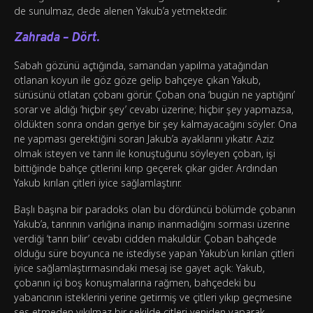
de sunulmaz, dede alenen Yakub’a yetmektedir.
Zahrada – Dört.
Sabah gözünü açtığında, samandan yapılma yatağından
otlanan koyun ile göz göze gelip bahçeye çıkan Yakub,
sürüsünü otlatan çobanı görür. Çoban ona ‘bugün ne yaptığını’
sorar ve aldığı ‘hiçbir şey’ cevabı üzerine; hiçbir şey yapmazsa,
öldükten sonra ondan geriye bir şey kalmayacağını söyler. Ona
ne yapması gerektiğini soran Jakub’a ayaklarını yıkatır. Aziz
olmak isteyen ve tanrı ile konuştuğunu söyleyen çoban, işi
bittiğinde bahçe çitlerini kırıp geçerek çıkar gider. Ardından
Yakub kırılan çitleri iyice sağlamlaştırır.
Başlı başına bir paradoks olan bu dördüncü bölümde çobanın
Yakub’a, tanrının varlığına inanıp inanmadığını sorması üzerine
verdiği ‘tanrı bilir’ cevabı cidden makuldür. Çoban bahçede
olduğu süre boyunca ne istediyse yapan Yakub’un kırılan çitleri
iyice sağlamlaştırmasındaki mesaj ise gayet açık: Yakub,
çobanın içi boş konuşmalarına rağmen, bahçedeki bu
yabancının isteklerini yerine getirmiş ve çitleri yıkıp geçmesine
ses etmeden yıkılmaz bir şekilde çitleri yeniden yaparak