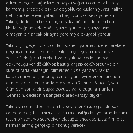
edilen bahçede, ağaçlardan başka sağlam olan pek bir şey
kalmamış; arazideki eski ev de yoklukta kuşların yuvası haline
gelmiştir. Geceleyin yatağının baş ucundaki sese yönelen
Yakub, dedesinin bir kutu içine sakladığı not defterini bulur.
Notlar sağdan sola doğru yazılmıştır ve bu yazıya aşina
olmayan biri ancak bir ayna yardımıyla okuyabiliyordur.
Yakub için geçerli olan, ondan isteneni yapmak üzere harekete
geçmiş olmasıdır. Sonrası ile ilgili hiçbir şeyin mevcudiyeti
yoktur. Geldiği bu bereketli ve büyük bahçede sadece,
dokunduğu yer dökülüyor, bastığı ahşap çöküyordur ve bir
süre burada kalacağını bilmektedir. Öte yandan, Yakub
karakterini ve başından geçen olayları seyrederken farkında
olmamız gereken, gönderme yapılan ‘Cennet Bahçesi’, yani
ölümden sonra bir başka boyutta var olduğuna inanılan
‘Cennet’in, dedesinin bahçesi olarak varsayıldığıdır.
Yakub ya cennettedir ya da biz seyirciler Yakub gibi olursak
cennete gidiş biletimizi alırız. Bu iki olasılığı da aynı oranda canlı
tutan bir senaryo seyrediyor olacağız; ancak sonuçta film bize
harmanlanmış gerçekçi bir sonuç verecek.