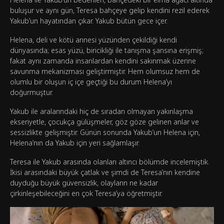
buluşur ve aynı gün, Teresa bahçeye gelip kendini rezil ederek
Yakub’un hayatından çıkar. Yakub bütün gece içer.
Helena, deli ve kötü annesi yüzünden çekildiği kendi
dünyasında; esas yüzü, biricikliği ile tanışma şansına erişmiş;
fakat aynı zamanda insanlardan kendini sakınmak üzerine
savunma mekanizması geliştirmiştir. Hem olumsuz hem de
olumlu bir oluşun iç içe geçtiği bu durum Helena’yı
doğurmuştur.
Yakub ile aralarındaki hiç de sıradan olmayan yakınlaşma
ekseriyetle, çocukça gülüşmeler, göz göze gelinen anlar ve
sessizlikte gelişmiştir. Günün sonunda Yakub’un Helena için,
Helena’nın da Yakub için yeri sağlamlaşır.
Teresa ile Yakub arasında olanları altıncı bölümde incelemiştik.
İkisi arasındaki büyük çatlak ve şimdi de Teresa’nın kendine
duyduğu büyük güvensizlik, olayların ne kadar
çirkinleşebileceğini en çok Teresa’ya öğretmiştir.