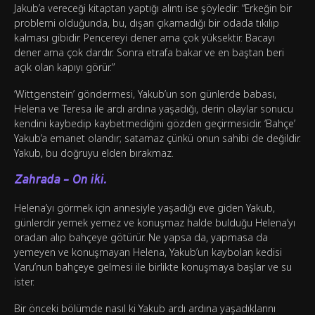
Jakub’a vereceği kitaptan yaptığı alıntı ise şöyledir: “Erkeğin bir
problemi olduğunda, bu, dışarı çıkamadığı bir odada tıkılıp
kalması gibidir. Pencereyi dener ama çok yüksektir. Bacayı
dener ama çok dardır. Sonra etrafa bakar ve en baştan beri
açık olan kapıyı görür.”
‘Wittgenstein’ göndermesi, Yakub’un son günlerde babası,
Helena ve Teresa ile ardı ardına yaşadığı, derin olaylar sonucu
kendini kaybedip kaybetmediğini gözden geçirmesidir. ‘Bahçe’
Yakub’a emanet olandır; satamaz çünkü onun sahibi de değildir.
Yakub, bu doğruyu elden bırakmaz.
Zahrada – On iki.
Helena’yı görmek için annesiyle yaşadığı eve giden Yakub,
günlerdir yemek yemez ve konuşmaz halde bulduğu Helena’yı
oradan alıp bahçeye götürür. Ne yapsa da, yapmasa da
yemeyen ve konuşmayan Helena, Yakub’un kaybolan kedisi
Varu’nun bahçeye gelmesi ile birlikte konuşmaya başlar ve su
ister.
Bir önceki bölümde nasıl ki Yakub ardı ardına yaşadıklarını