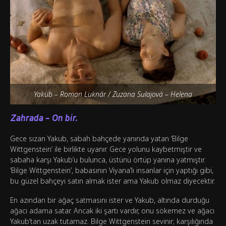
Yakub – Roman Luknár / Zuzana Sulajová – Helena
Zahrada – On bir.
Gece sızan Yakub, sabah bahçede yanında yatan ‘Bilge
Wittgenstein’ ile birlikte uyanır. Gece yolunu kaybetmiştir ve
sabaha karşı Yakub’u bulunca, üstünü örtüp yanına yatmıştır.
‘Bilge Wittgenstein’, babasının Viyana’lı insanlar için yaptığı gibi,
bu güzel bahçeyi satın almak ister ama Yakub olmaz diyecektir.
En azından bir ağaç satmasını ister ve Yakub, altında durduğu
ağacı adama satar. Ancak iki şartı vardır, onu sökemez ve ağacı
Yakub’tan uzak tutamaz. Bilge Wittgenstein sevinir; karşılığında