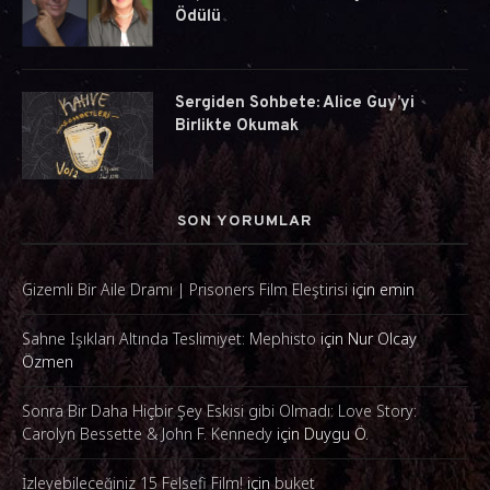
Ödülü
Sergiden Sohbete: Alice Guy’yi
Birlikte Okumak
SON YORUMLAR
Gizemli Bir Aile Dramı | Prisoners Film Eleştirisi
için
emin
Sahne Işıkları Altında Teslimiyet: Mephisto
için
Nur Olcay
Özmen
Sonra Bir Daha Hiçbir Şey Eskisi gibi Olmadı: Love Story:
Carolyn Bessette & John F. Kennedy
için
Duygu Ö.
İzleyebileceğiniz 15 Felsefi Film!
için
buket