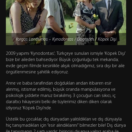
Yorgos Lanthimos – Kynodontas / Dogtooth / Köpek Dişi
2009 yapımı ‘Kynodontas’; Türkçeye sunulan ismiyle ‘Köpek Dişi’
bize bir aileden bahsediyor. Büyük çoğunluğu tek mekanda;
evde geçen filmde kesinlikle alışık olmadığımız, sıra dışı bir aile
örgütlenmesine şahitlik ediyoruz.
Anne ve baba tarafından doğdukları andan itibaren esir
alınmış, istismar edilmiş, büyük oranda manipülasyona ve
psikolojik şiddete maruz bırakılmış 3 çocuğun can sıkıcı, iç
daraltıcı hikayesini belki de tüylerimiz diken diken olarak
izliyoruz ‘Köpek Dişi’nde.
Üstelik bu çocuklar, dış dünyadan yalıtıldıkları ve dış dünyayla
hiç tanışmadıkları için “esir alındıklarını” bilmezler bile! Dış dünya
ile tanışmanın 2 şartı vardır; birincisi dışarıya yalnız araba ile