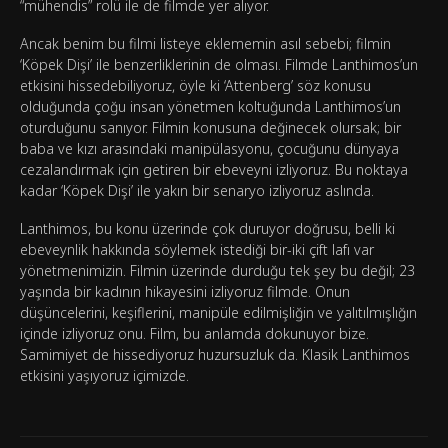
“mühendis” rolü ile de filmde yer alıyor.
Ancak benim bu filmi listeye eklememin asıl sebebi; filmin
‘Köpek Dişi’ ile benzerliklerinin de olması. Filmde Lanthimos’un
etkisini hissedebiliyoruz, öyle ki ‘Attenberg’ söz konusu
olduğunda çoğu insan yönetmen koltuğunda Lanthimos’un
oturduğunu sanıyor. Filmin konusuna değinecek olursak; bir
baba ve kızı arasındaki manipülasyonu, çocuğunu dünyaya
cezalandırmak için getiren bir ebeveyni izliyoruz. Bu noktaya
kadar ‘Köpek Dişi’ ile yakın bir senaryo izliyoruz aslında.
Lanthimos, bu konu üzerinde çok duruyor doğrusu, belli ki
ebeveynlik hakkında söylemek istediği bir-iki çift lafı var
yönetmenimizin. Filmin üzerinde durduğu tek şey bu değil; 23
yaşında bir kadının hikayesini izliyoruz filmde. Onun
düşüncelerini, keşiflerini, manipüle edilmişliğin ve yalıtılmışlığın
içinde izliyoruz onu. Film, bu anlamda dokunuyor bize.
Samimiyet de hissediyoruz huzursuzluk da. Klasik Lanthimos
etkisini yaşıyoruz içimizde.