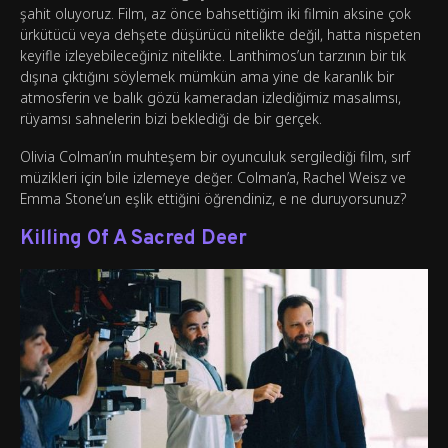
şahit oluyoruz. Film, az önce bahsettiğim iki filmin aksine çok
ürkütücü veya dehşete düşürücü nitelikte değil, hatta nispeten
keyifle izleyebileceğiniz nitelikte. Lanthimos’un tarzının bir tık
dışına çıktığını söylemek mümkün ama yine de karanlık bir
atmosferin ve balık gözü kameradan izlediğimiz masalımsı,
rüyamsı sahnelerin bizi beklediği de bir gerçek.
Olivia Colman’ın muhteşem bir oyunculuk sergilediği film, sırf
müzikleri için bile izlemeye değer. Colman’a, Rachel Weisz ve
Emma Stone’un eşlik ettiğini öğrendiniz, e ne duruyorsunuz?
Killing Of A Sacred Deer