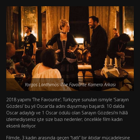
Yorgos Lanthimos -The Favourite Kamera Arkası
2018 yapımı ‘The Favourite’; Türkçeye sunulan ismiyle ‘Sarayın
Gözdesi’ bu yıl Oscar’da adını duyurmayı başardı. 10 dalda
Oscar adaylığı ve 1 Oscar ödülü olan Sarayın Gözdesi’ni hâlâ
izlemediyseniz işte size bazı nedenler; öncelikle film kadın
eksenli ilerliyor.
Filmde, 3 kadın arasında geçen “tatlı” bir iktidar mücadelesine