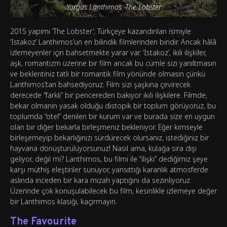
Yorgos Lanthimos -The Lobster
2015 yapımı ‘The Lobster’; Türkçeye kazandırılan ismiyle
‘Istakoz’ Lanthimos’un en bilindik filmlerinden biridir. Ancak hâlâ
izlemeyenler için bahsetmekte yarar var. ‘Istakoz’, ikili ilişkiler,
aşk, romantizm üzerine bir film ancak bu cümle sizi yanıltmasın
ve beklentiniz tatlı bir romantik film yönünde olmasın çünkü
Lanthimos’tan bahsediyoruz. Film sizi şaşkına çevirecek
derecede “farklı” bir pencereden bakıyor ikili ilişkilere. Filmde,
bekar olmanın yasak olduğu distopik bir toplum görüyoruz, bu
toplumda “otel” denilen bir kurum var ve burada size en uygun
olan bir diğer bekarla birleşmeniz bekleniyor. Eğer kimseyle
birleşemeyip bekarlığınızı sürdürecek olursanız, istediğiniz bir
hayvana dönüştürülüyorsunuz! Nasıl ama, kulağa sıra dışı
geliyor, değil mi? Lanthimos, bu filmi ile “ilişki” dediğimiz şeye
karşı müthiş eleştiriler sunuyor, yansıttığı karanlık atmosferde
aslında inceden bir kara mizah yaptığını da sezinliyoruz.
Üzerinde çok konuşulabilecek bu film, kesinlikle izlemeye değer
bir Lanthimos klasiği, kaçırmayın.
The Favourite