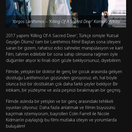
Yorgos Lanthimos – ‘Killing Of A Sacred Deer’ Kamera Arkası
2017 yapımı ‘Killing Of A Sacred Deer’, Türkçe ismiyle ‘Kutsal
Geyiğin Ölümü’ tam bir Lanthimos filmi! Baştan sona izleyeni
saran bir gizem, rahatsız edici sahneler, manipülasyon ve kan!
Film, tahmin edilebilir bir sona sahip olmasına rağmen öyle
düğümler atıyor ki finali dört gözle bekliyorsunuz, diyebilirim.
Filmde, yetişkin bir doktor ile genç bir çocuk arasında gelişen
dostluğu Lanthimos’un gözünden görüyoruz; eh, hal böyle
olunca bizi bir dostluktan çok daha farklı şeyler bekliyor. Bir
intikam, bir yüzleşme ve asla peşinizi bırakmayan bir geçmiş.
Filmde aslında bir yetişkin ve bir genç arasındaki tehlikeli
oyunları izliyoruz. Daha fazla anlatmak ve filmin büyüsünü
kaçırmak istemiyorum, başrolleri Colin Farrell ile Nicole
Kidman’ın paylaştığı bu filmi mutlaka izleyin ve yorumlarda
buluşalım!