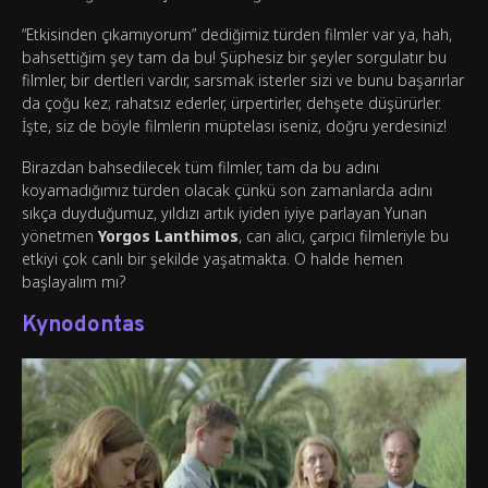
“Etkisinden çıkamıyorum” dediğimiz türden filmler var ya, hah,
bahsettiğim şey tam da bu! Şüphesiz bir şeyler sorgulatır bu
filmler, bir dertleri vardır, sarsmak isterler sizi ve bunu başarırlar
da çoğu kez; rahatsız ederler, ürpertirler, dehşete düşürürler.
İşte, siz de böyle filmlerin müptelası iseniz, doğru yerdesiniz!
Birazdan bahsedilecek tüm filmler, tam da bu adını
koyamadığımız türden olacak çünkü son zamanlarda adını
sıkça duyduğumuz, yıldızı artık iyiden iyiye parlayan Yunan
yönetmen
Yorgos Lanthimos
, can alıcı, çarpıcı filmleriyle bu
etkiyi çok canlı bir şekilde yaşatmakta. O halde hemen
başlayalım mı?
Kynodontas