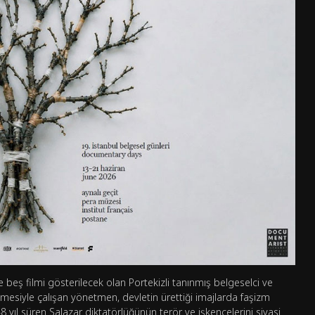
beş filmi gösterilecek olan Portekizli tanınmış belgeselci ve
mesiyle çalışan yönetmen, devletin ürettiği imajlarda faşizm
48 yıl süren Salazar diktatörlüğünün terör ve işkencelerini siyasi