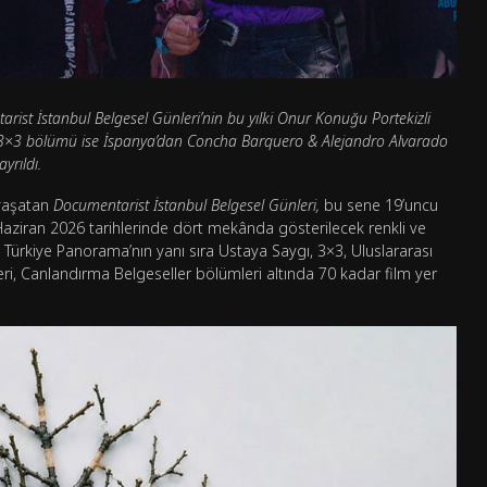
ist İstanbul Belgesel Günleri’nin bu yılki Onur Konuğu Portekizli
, 3×3 bölümü ise İspanya’dan Concha Barquero & Alejandro Alvarado
yrıldı.
 yaşatan
Documentarist İstanbul Belgesel Günleri,
bu sene 19’uncu
 Haziran 2026 tarihlerinde dört mekânda gösterilecek renkli ve
a Türkiye Panorama’nın yanı sıra Ustaya Saygı, 3×3, Uluslararası
i, Canlandırma Belgeseller bölümleri altında 70 kadar film yer