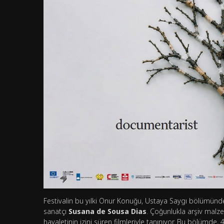
Festivalin bu yılki Onur Konuğu, Ustaya Saygı bölümünde 
sanatçı
Susana de Sousa Dias
. Çoğunlukla arşiv malze
hayaletinin izini süren filmleriyle tanınıyor. Bu bölümde, 