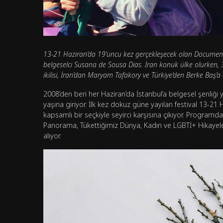
13-21 Haziran’da 19’uncu kez gerçekleşecek olan Documentar
belgeselci Susana de Sousa Dias. İran konuk ülke olurken
ikilisi, İran’dan Maryam Tafakory ve Türkiye’den Berke Baş’a a
2008’den beri her Haziran’da İstanbul’a belgesel şenliği
yaşına giriyor. İlk kez dokuz güne yayılan festival 13-21
kapsamlı bir seçkiyle seyirci karşısına çıkıyor. Programd
Panorama, Tükettiğimiz Dünya, Kadın ve LGBTİ+ Hikayeler
alıyor.