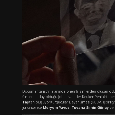
Documentarist’in alanında önemli isimlerden oluşan ödül 
filmlerin aday olduğu Johan van der Keuken Yeni Yetenek
Taş
‘tan oluşuyor.Kurgucular Dayanışması (KUDA) işbirliği
jürisinde ise
Meryem Yavuz, Tuvana Simin Günay
ve