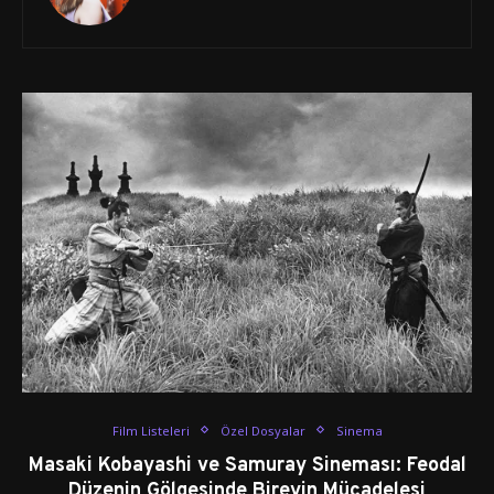
Film Listeleri
Özel Dosyalar
Sinema
Masaki Kobayashi ve Samuray Sineması: Feodal
Düzenin Gölgesinde Bireyin Mücadelesi