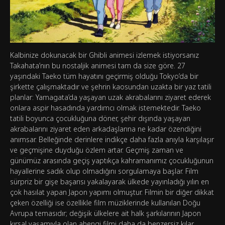
Kalbinize dokunacak bir Ghibli animesi izlemek istiyorsanız
Takahata’nın bu nostaljik animesi tam da size göre. 27
yaşındaki Taeko tüm hayatını geçirmiş olduğu Tokyo’da bir
şirkette çalışmaktadır ve şehrin kaosundan uzakta bir yaz tatili
planlar: Yamagata’da yaşayan uzak akrabalarını ziyaret ederek
onlara aspir hasadında yardımcı olmak istemektedir. Taeko
tatili boyunca çocukluğuna döner, şehir dışında yaşayan
akrabalarını ziyaret eden arkadaşlarına ne kadar özendiğini
anımsar. Belleğinde derinlere indikçe daha fazla anıyla karşılaşır
ve geçmişine duyduğu özlem artar. Geçmiş zaman ve
günümüz arasında geçiş yaptıkça kahramanımız çocukluğunun
hayallerine sadık olup olmadığını sorgulamaya başlar. Film
sürpriz bir gişe başarısı yakalayarak ülkede yayınladığı yılın en
çok hasılat yapan Japon yapımı olmuştur. Filmin bir diğer dikkat
çeken özelliği ise özellikle film müziklerinde kullanılan Doğu
Avrupa temasıdır; değişik ülkelere ait halk şarkılarının Japon
kırsal yaşamıyla olan ahengi filmi daha da benzersiz kılar.