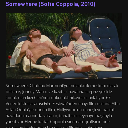
Somewhere (Sofia Coppola, 2010)
Somewhere, Chateau Marmont’yu melankolik meskeni olarak
bellemiş Johnny Marco ve kayıtsız hayatına sürpriz şekilde
konuk olan kızı Cleo’nun dokunaklı hikayesini anlatıyor. 67.
Venedik Uluslararası Film Festivali’nden en iyi film dalında Altın
Aslan Ödülü’yle dönen film, Hollywood’un güneşli ve parıltılı
hayatlarının ardında yatan iç bunaltısını seyirciye başarıyla
yansıtıyor. Her ne kadar Coppola sinematografisinin öne
çıkmayan filmlerinden biri olsa da filmdeki sahnelerin,