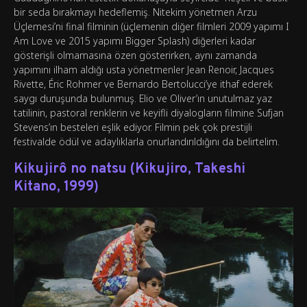
bir seda bırakmayı hedeflemiş. Nitekim yönetmen Arzu
Üçlemesi’ni final filminin (üçlemenin diğer filmleri 2009 yapımı I
Am Love ve 2015 yapımı Bigger Splash) diğerleri kadar
gösterişli olmamasına özen gösterirken, aynı zamanda
yapımını ilham aldığı usta yönetmenler Jean Renoir, Jacques
Rivette, Éric Rohmer ve Bernardo Bertolucci’ye ithaf ederek
saygı duruşunda bulunmuş. Elio ve Oliver’ın unutulmaz yaz
tatilinin, pastoral renklerin ve keyifli diyalogların filmine Sufjan
Stevens’ın besteleri eşlik ediyor. Filmin pek çok prestijli
festivalde ödül ve adaylıklarla onurlandırıldığını da belirtelim.
Kikujirô no natsu (Kikujiro, Takeshi
Kitano, 1999)