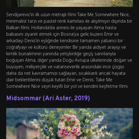
Sendijarevic’in ilk uzun metrajlı filmi Take Me Somewhere Nice,
minimalist tarzı ve pastel renk kartelası ile alışılmışın dışında bir
Balkan filmi. Hollanda’da annesi ile yaşayan Alma hasta
babasını ziyaret etmek için Bosna’ya gelir, kuzeni Emir ve
arkadaşı Denis’in eşliğinde kendisine tamamen yabancı bir
coğrafyayı ve kültürü deneyimler. Bir yanda aidiyet arayışı ve
kimlik bunalımının yanında yetişkinliğe geçiş sanrılarıyla
boğuşan Alma; diğer yanda Doğu Avrupa ülkelerinde doğan ve
büyüyen, milliyetçilik ve vatanseverlik arasındaki ince çizgiyi
daha da net kavramamızı sağlayan, sıcakkanlı ancak hayata
dair beklentilerini düşük tutan Emir ve Denis. Take Me
Somewhere Nice seyri keyifli bir yol ve kendini keşfetme filmi.
Midsommar (Ari Aster, 2019)