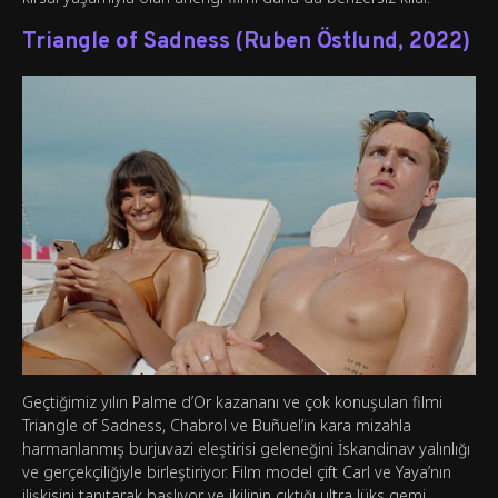
Triangle of Sadness (Ruben Östlund, 2022)
Geçtiğimiz yılın Palme d’Or kazananı ve çok konuşulan filmi
Triangle of Sadness, Chabrol ve Buñuel’in kara mizahla
harmanlanmış burjuvazi eleştirisi geleneğini İskandinav yalınlığı
ve gerçekçiliğiyle birleştiriyor. Film model çift Carl ve Yaya’nın
ilişkisini tanıtarak başlıyor ve ikilinin çıktığı ultra lüks gemi