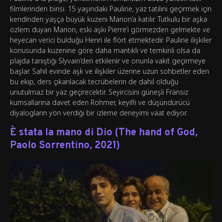
filmlerinden birisi. 15 yaşındaki Pauline, yaz tatilini geçirmek için
kendinden yaşça büyük kuzeni Marion’a katılır. Tutkulu bir aşka
özlem duyan Marion, eski aşkı Pierre’i görmezden gelmekte ve
heyecan verici bulduğu Henri ile flört etmektedir. Pauline ilişkiler
konusunda kuzenine göre daha mantıklı ve temkinli olsa da
plajda tanıştığı Slyvain’den etkilenir ve onunla vakit geçirmeye
başlar. Sahil evinde aşk ve ilişkiler üzerine uzun sohbetler eden
bu ekip, ders çıkarılacak tecrübelerin de dahil olduğu
unutulmaz bir yaz geçirecektir. Seyircisini güneşli Fransız
kumsallarına davet eden Rohmer, keyifli ve düşündürücü
diyalogların yön verdiği bir izleme deneyimi vaat ediyor.
È stata la mano di Dio (The hand of God,
Paolo Sorrentino, 2021)