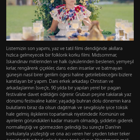
Listemizin son yapımı, yaz ve tatil filmi dendiğinde akıllara
hızlıca gelmeyecek bir folklorik korku filmi. Midsommar,
İskandinav mitlerinden ve halk öykülerinden beslenen; yemyeşil
kırlar, rengârenk çiçekler, dans eden insanlar ve batmayan
güneşin nasıl birer gerilim ögesi haline getirilebileceğini bizlere
kanıtlayan bir yapım. Dani erkek arkadaşı Christian ve
arkadaşlarının İsveç’e, 90 yılda bir yapılan yerel bir pagan
festivaline davet edildiğini öğrenir. Grubun peşine takılarak yaz
dönümü festivaline katılır; yaşadığı buhran dolu dönemin kara
bulutlarını biraz da olsun dağıtmak ve sevgilisiyle iyice toksik
hale gelmiş ilişkilerini toparlamak niyetindedir. Komünün ve
ayinlerin göründükleri kadar masum olmadığı, şiddetin giderek
normalleştiği ve görmezden gelindiği bu süreçte Dani’nin
korkularıyla yüzleştiği ve ona acı veren her şeyden teker teker