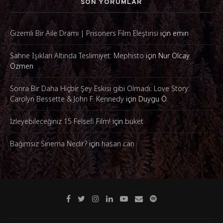
SON YORUMLAR
Gizemli Bir Aile Dramı | Prisoners Film Eleştirisi
için
emin
Sahne Işıkları Altında Teslimiyet: Mephisto
için
Nur Olcay
Özmen
Sonra Bir Daha Hiçbir Şey Eskisi gibi Olmadı: Love Story:
Carolyn Bessette & John F. Kennedy
için
Duygu Ö.
İzleyebileceğiniz 15 Felsefi Film!
için
buket
Bağımsız Sinema Nedir?
için
hasan can