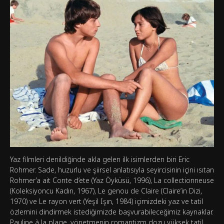
Yaz filmleri denildiğinde akla gelen ilk isimlerden biri Eric
Rohmer. Sade, huzurlu ve şiirsel anlatısıyla seyircisinin içini ısıtan
Rohmer’a ait Conte d’ete (Yaz Öyküsü, 1996), La collectionneuse
(Koleksiyoncu Kadın, 1967), Le genou de Claire (Claire’in Dizi,
1970) ve Le rayon vert (Yeşil Işın, 1984) içimizdeki yaz ve tatil
özlemini dindirmek istediğimizde başvurabileceğimiz kaynaklar.
Pauline à la plage, yönetmenin romantizm dozu yüksek tatil