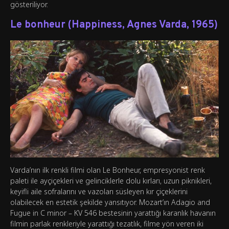
gösteriliyor.
Le bonheur (Happiness, Agnes Varda, 1965)
Varda’nın ilk renkli filmi olan Le Bonheur, empresyonist renk
paleti ile ayçiçekleri ve gelinciklerle dolu kırları, uzun piknikleri,
keyifli aile sofralarını ve vazoları süsleyen kır çiçeklerini
olabilecek en estetik şekilde yansıtıyor. Mozart’ın Adagio and
Fugue in C minor – KV 546 bestesinin yarattığı karanlık havanın
filmin parlak renkleriyle yarattığı tezatlık, filme yön veren iki