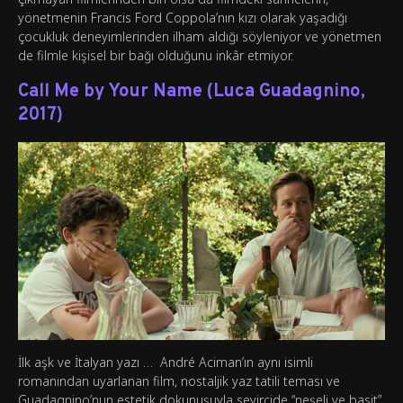
yönetmenin Francis Ford Coppola’nın kızı olarak yaşadığı
çocukluk deneyimlerinden ilham aldığı söyleniyor ve yönetmen
de filmle kişisel bir bağı olduğunu inkâr etmiyor.
Call Me by Your Name (Luca Guadagnino,
2017)
İlk aşk ve İtalyan yazı … André Aciman’ın aynı isimli
romanından uyarlanan film, nostaljik yaz tatili teması ve
Guadagnino’nun estetik dokunuşuyla seyircide “neşeli ve basit”