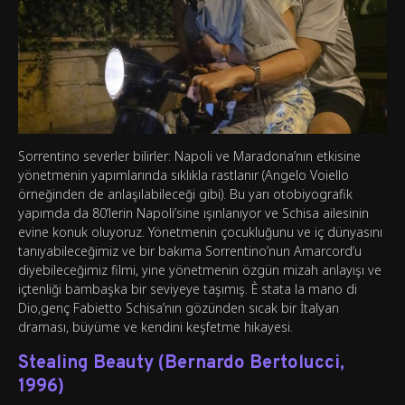
Sorrentino severler bilirler: Napoli ve Maradona’nın etkisine
yönetmenin yapımlarında sıklıkla rastlanır (Angelo Voiello
örneğinden de anlaşılabileceği gibi). Bu yarı otobiyografik
yapımda da 80’lerin Napoli’sine ışınlanıyor ve Schisa ailesinin
evine konuk oluyoruz. Yönetmenin çocukluğunu ve iç dünyasını
tanıyabileceğimiz ve bir bakıma Sorrentino’nun Amarcord’u
diyebileceğimiz filmi, yine yönetmenin özgün mizah anlayışı ve
içtenliği bambaşka bir seviyeye taşımış. È stata la mano di
Dio,genç Fabietto Schisa’nın gözünden sıcak bir İtalyan
draması, büyüme ve kendini keşfetme hikayesi.
Stealing Beauty (Bernardo Bertolucci,
1996)