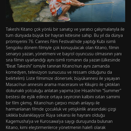
Takeshi Kitano çok yönlü bir sanatçı ve yaratıcı çalışmalarıyla ile
tüm dünyada büyük bir hayran kitlesine sahip. Bu yıl da dünya
prömiyerini 76. Cannes Film Festivali’nde yaptığı Kubi isimli
Sengoku dönem filmiyle çok konuşulacak olan Kitano, filmin
senaryo yazarı, yönetmeni ve başrol oyuncusu olmasının yanı
sıra filmin uyarlandığı aynı isimli romanın da yazarı (ülkesinde
“Beat Takeshi” ismiyle tanınan Kitano’nun aynı zamanda
komedyen, televizyon sunucusu ve ressam olduğunu da
belirtelim). Liste filmimize dönersek; büyükannesi ile yaşayan
Masao’nun annesini arama macerasını ve Kikujiro ile çıktıkları
dokunaklı yolculuğu anlatan yapıma Joe Hisashi’nin “Summer”
bestesi de eşlik edince ortaya seyircinin kalbini ısıtan samimi
bir film çıkmış. Kitano’nun çarpıcı mizah anlayışı ile
harmanlanan filmde çocukluk ve yetişkinlik arasındaki çizgi
sıklıkla bulanıklaşıyor. Rüya sekansı ile hayranı olduğu
Kagemusha’ya ve Kurosawa’ya saygı duruşunda bulunan
Kitano, kimi eleştirmenlerce yönetmenin halefi olarak