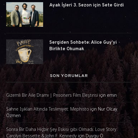
Ayak İşleri 3. Sezon için Sete Girdi
Sergiden Sohbete: Alice Guy’yi
Birlikte Okumak
SON YORUMLAR
Gizemli Bir Aile Dramı | Prisoners Film Eleştirisi
için
emin
Sahne Işıkları Altında Teslimiyet: Mephisto
için
Nur Olcay
Özmen
Sonra Bir Daha Hiçbir Şey Eskisi gibi Olmadı: Love Story:
Carolyn Bessette & John F. Kennedy
için
Duygu Ö.