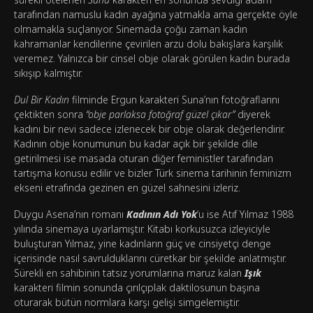
tarafından namuslu kadın ayağına yatmakla ama gerçekte öyle
olmamakla suçlanıyor. Sinemada çoğu zaman kadın
kahramanlar kendilerine çevirilen arzu dolu bakışlara karşılık
veremez. Yalnızca bir cinsel obje olarak görülen kadın burada
sıkışıp kalmıştır.
Dul Bir Kadın
filminde Ergun karakteri Suna’nın fotoğraflarını
çektikten sonra
“obje parlaksa fotoğraf güzel çıkar”
diyerek
kadını bir nevi sadece izlenecek bir obje olarak değerlendirir.
Kadının obje konumunun bu kadar açık bir şekilde dile
getirilmesi ise masada oturan diğer feministler tarafından
tartışma konusu edilir ve bizler Türk sinema tarihinin feminizm
ekseni etrafında gezinen en güzel sahnesini izleriz.
Duygu Asena’nın romanı
Kadının Adı Yok
‘u ise Atıf Yılmaz 1988
yılında sinemaya uyarlamıştır. Kitabı korkusuzca izleyiciyle
buluşturan Yılmaz, yine kadınların güç ve cinsiyetçi denge
içerisinde nasıl savrulduklarını cüretkar bir şekilde anlatmıştır.
Sürekli en sahibinin tatsız yorumlarına maruz kalan
Işık
karakteri filmin sonunda çırılçıplak daktilosunun başına
oturarak bütün normlara karşı gelişi simgelemiştir.