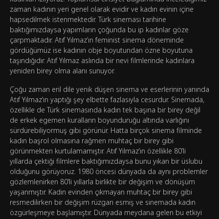
zaman kadının yeri genel olarak evidir ve kadın evinin içine
hapsedilmek istenmektedir. Türk sineması tarihine
baktığımızdaysa yapımların çoğunda bu ip kadınlar göze
çarpmaktadır. Atıf Yılmaz’ın feminist sinema döneminde
gördüğümüz ise kadının obje boyutundan özne boyutuna
taşındığıdır. Atıf Yılmaz aslında bir nevi filmlerinde kadınlara
yeniden birey olma alanı sunuyor.
Çoğu zaman eril dile yenik düşen sinema ve eserlerinin yanında
Atıf Yılmaz’ın yaptığı şey elbette fazlasıyla cesurdur. Sinemada,
özellikle de Türk sinemasında kadın tek başına bir birey değil
de erkek egemen kuralların boyunduruğu altında varlığını
sürdürebiliyormuş gibi görünür. Hatta birçok sinema filminde
kadın başrol olmasına rağmen muhtaç bir birey gibi
görünmekten kurtulamamıştır. Atıf Yılmaz’ın özellikle 80’li
yıllarda çektiği filmlere baktığımızdaysa bunu yıkan bir üslubu
olduğunu görüyoruz. 1980 öncesi dünyada da aynı problemler
gözlemlenirken 80’li yıllarla birlikte bir değişim ve dönüşüm
yaşanmıştır. Kadın evinden çıkmayan muhtaç bir birey gibi
resmedilirken bir değişim rüzgarı esmiş ve sinemada kadın
özgürleşmeye başlamıştır. Dünyada meydana gelen bu etkiyi