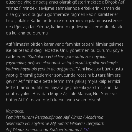
düzende yine bir satış aracı olarak gösterilmektedir. Birçok Atıf
Yılmaz filmindeki sevişme sahnelerinde erkeklerin kısmen de
olsa giyinik olduğunu görmemize rağmen kadın karakterler
hep çıplaktır. Kadın bedeni ile erotizmin vurgulanması istense
de diğer açıdan Yılmaz, kadının özgürleşmesi sembolü olarak
da kullanır bu durumu.
Atıf Yılmaz’ın birden karar verip feminist tabanlı filmler çekmesi
ise bir tesadüf değil elbette. Ünlü yönetmen bu durumu şöyle
ifade eder:
“Kadınların erkeklere göre daha zor hayatlar
yaşamaları, değişen ekonomik ve toplumsal koşullar nedeniyle
kadının hayattaki yerinin de değişmesi.”
Yani kısacası büyük usta
yaptığı önemli gözlemler sonucunda rotasını bu tarz filmlere
çevirir. Atıf Yılmaz elbette feminizme yaklaşımıyla kalplerimizi
fethetti ama bu filmleri hayata geçirirkenki yardımcılarını da
unutmayalım. Buradan Müjde Ar, Lale Mansur, Nur Sürer ve
bütün Atıf Yılmaz’ın güçlü kadınlarına selam olsun!
Kaynakça:
Feminist Kuram Perspektifinden Atıf Yılmaz / Academia
Sinemada Eril Söylem ve Atıf Yılmaz Filmleri / Dergipark
Atıf Yılmaz Sinemasında Kadının Sunumu /
TSA