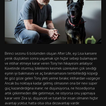
Birinci sezonu 6 bölümden oluşan After Life, eşi Lisa kansere
yenik düştükten sonra yaşamak için hiçbir sebep bulamayan
ve intihar etmeye karar veren Tony’nin hikayesini anlatıyor.
Küvetinde oturmuş bileklerini kesmek üzereyken çok sevdiği
eşinin iyi bakmasını ve aç bırakmamasını tembihlediği köpeği
ile göz göze gelen Tony jileti yerine bırakır, intihardan vazgeçer.
Ancak bu noktaya kadar gelmiş olmasının ona bir nevi süper
güç kazandırdığına inanır; ne düşünüyorsa, ne hissediyorsa
artık çekinmeden dile getirmeye, ne istiyorsa onu yapmaya
karar verir. Zira iyi, düşünceli ve tutarlı bir insan olmanın hiçbir
avantajı yoktur, hatta olsa olsa dezavantajı vardır.