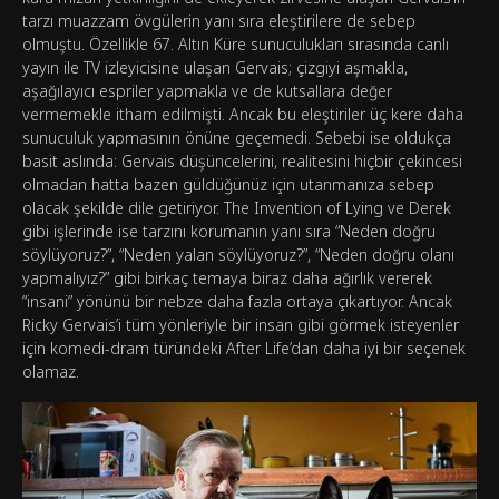
tarzı muazzam övgülerin yanı sıra eleştirilere de sebep
olmuştu. Özellikle 67. Altın Küre sunuculukları sırasında canlı
yayın ile TV izleyicisine ulaşan Gervais; çizgiyi aşmakla,
aşağılayıcı espriler yapmakla ve de kutsallara değer
vermemekle itham edilmişti. Ancak bu eleştiriler üç kere daha
sunuculuk yapmasının önüne geçemedi. Sebebi ise oldukça
basit aslında: Gervais düşüncelerini, realitesini hiçbir çekincesi
olmadan hatta bazen güldüğünüz için utanmanıza sebep
olacak şekilde dile getiriyor. The Invention of Lying ve Derek
gibi işlerinde ise tarzını korumanın yanı sıra “Neden doğru
söylüyoruz?”, “Neden yalan söylüyoruz?”, “Neden doğru olanı
yapmalıyız?” gibi birkaç temaya biraz daha ağırlık vererek
“insani” yönünü bir nebze daha fazla ortaya çıkartıyor. Ancak
Ricky Gervais’i tüm yönleriyle bir insan gibi görmek isteyenler
için komedi-dram türündeki After Life’dan daha iyi bir seçenek
olamaz.