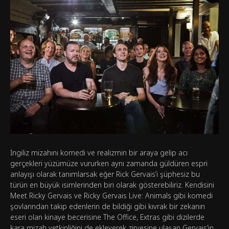
İngiliz mizahını komedi ve realizmin bir araya gelip acı
gerçekleri yüzümüze vururken aynı zamanda güldüren espri
anlayışı olarak tanımlarsak eğer Rick Gervais’i şüphesiz bu
türün en büyük isimlerinden biri olarak gösterebiliriz. Kendisini
Meet Ricky Gervais ve Ricky Gervais Live: Animals gibi komedi
şovlarından takip edenlerin de bildiği gibi kıvrak bir zekanın
eseri olan kinaye becerisine The Office, Extras gibi dizilerde
kara mizah yetkinliğini de ekleyerek zirvesine ulaşan Gervais’in