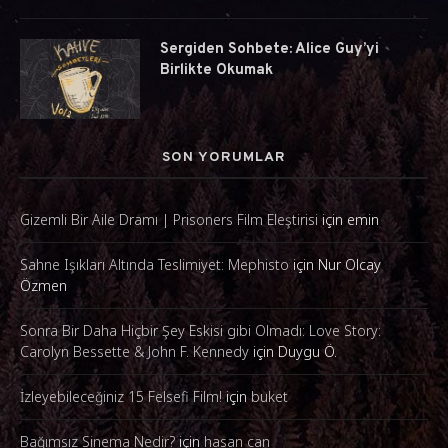
Sergiden Sohbete: Alice Guy’yi
Birlikte Okumak
SON YORUMLAR
Gizemli Bir Aile Dramı | Prisoners Film Eleştirisi
için
emin
Sahne Işıkları Altında Teslimiyet: Mephisto
için
Nur Olcay
Özmen
Sonra Bir Daha Hiçbir Şey Eskisi gibi Olmadı: Love Story:
Carolyn Bessette & John F. Kennedy
için
Duygu Ö.
İzleyebileceğiniz 15 Felsefi Film!
için
buket
Bağımsız Sinema Nedir?
için
hasan can