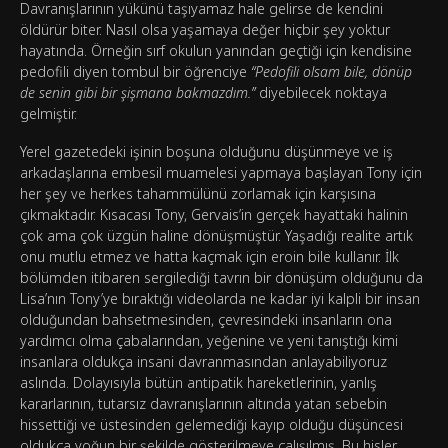
Davranışlarının yükünü taşıyamaz hale gelirse de kendini
öldürür biter. Nasıl olsa yaşamaya değer hiçbir şey yoktur
hayatında. Örneğin sırf okulun yanından geçtiği için kendisine
pedofili diyen tombul bir öğrenciye
“Pedofili olsam bile, dönüp
de senin gibi bir şişmana bakmazdım.”
diyebilecek noktaya
gelmiştir.
Yerel gazetedeki işinin boşuna olduğunu düşünmeye ve iş
arkadaşlarına embesil muamelesi yapmaya başlayan Tony için
her şey ve herkes tahammülünü zorlamak için karşısına
çıkmaktadır. Kısacası Tony, Gervais’in gerçek hayattaki halinin
çok ama çok üzgün haline dönüşmüştür. Yaşadığı realite artık
onu mutlu etmez ve hatta kaçmak için eroin bile kullanır. İlk
bölümden itibaren sergilediği tavrın bir dönüşüm olduğunu da
Lisa’nın Tony’ye bıraktığı videolarda ne kadar iyi kalpli bir insan
olduğundan bahsetmesinden, çevresindeki insanların ona
yardımcı olma çabalarından, yeğenine ve yeni tanıştığı kimi
insanlara oldukça insani davranmasından anlayabiliyoruz
aslında. Dolayısıyla bütün antipatik hareketlerinin, yanlış
kararlarının, tutarsız davranışlarının altında yatan sebebin
hissettiği ve üstesinden gelemediği kayıp olduğu düşüncesi
oldukça yoğun bir şekilde gösterilmeye çalışılmış. Bu hisler