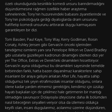
özeti okunduğunda kesinlikle komedi unsuru barındırmadığını
düşündürmesine rağmen özellikle haber araştırma
sahnelerinde, Tony’nin huzurevindeki babasını ziyaretlerinde ve
Tony’nin psikoloğuyla girdiği diyaloglarda dram unsurunu
hafifletip komedi unsurunu arttırarak duygu karmaşasını
garantileyen bir dizi.
Tom Basden, Paul Kaye, Tony Way, Kerry Godliman, Roisin
Conaty, Ashley Jensen gibi Gervais’in önceki işlerinden
tanıdığımız isimlerin yanı sıra Penelope Wilton ve David Bradley
gibi ustalarla güzelleşen kadronun dinamiğini izlerken dizi yer
yer The Office, Extras ve Derek’teki dinamikleri hissettiriyor.
Gervais’in aşına olduğumuz bu dinamikleri sayesinde temelde
birbirinden farklı, hatta bazen dayanılmaz karakterlere sahip
insanların bir araya gelişini anlatan After Life, hayatta sahip
olduğumuz tek şeyin etrafımızdaki insanlar olduğunu, onlara
ölene kadar yardım etmemiz gerektiğini, kendimiz için üzülüp
hayatı başkaları için de çekilmez hale getirmenin bir mantığı
olmadığını savunuyor. Dolayısıyla izleyicisine daha ilk bölümden
nasıl biteceğinin sinyalleri veriyor olsa da izlemesi oldukça
keyifli olan, insani duygularımız, acılarımız üzerine düşündüren,