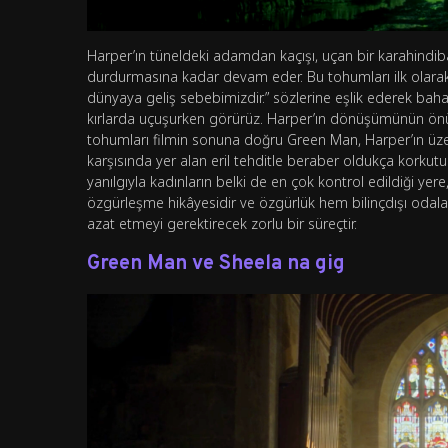
Harper’ın tüneldeki adamdan kaçışı, uçan bir karahind
durdurmasına kadar devam eder. Bu tohumları ilk olarak
dünyaya geliş sebebimizdir.” sözlerine eşlik ederek baharı
kırlarda uçuşurken görürüz. Harper’ın dönüşümünün önü
tohumları filmin sonuna doğru Green Man, Harper’ın üzer
karşısında yer alan eril tehditle beraber oldukça korkut
yanılgıyla kadınların belki de en çok kontrol edildiği yere
özgürleşme hikâyesidir ve özgürlük hem bilinçdışı odalard
azat etmeyi gerektirecek zorlu bir süreçtir.
Green Man ve Sheela na gig