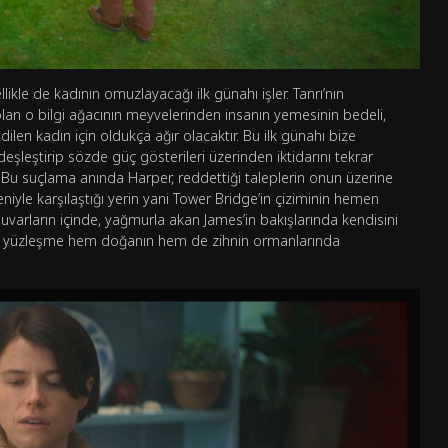
ikle de kadının omuzlayacağı ilk günahı işler. Tanrı’nın
olan o bilgi ağacının meyvelerinden insanın yemesinin bedeli,
en kadın için oldukça ağır olacaktır. Bu ilk günahı bize
zdeşleştirip sözde güç gösterileri üzerinden iktidarını tekrar
 Bu suçlama anında Harper, reddettiği taleplerin onun üzerine
niyle karşılaştığı yerin yani Tower Bridge’in çiziminin hemen
uvarların içinde, yağmurla akan James’in bakışlarında kendisini
bii yüzleşme hem doğanın hem de zihnin ormanlarında