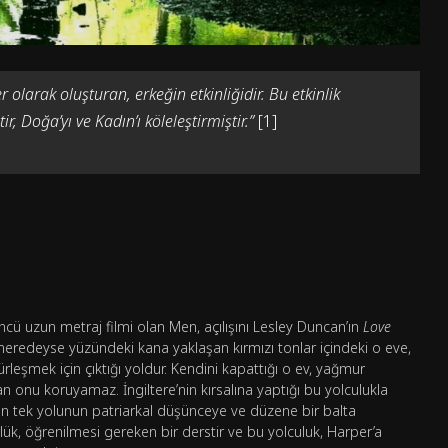
 olarak oluşturan, erkeğin etkinliğidir. Bu etkinlik
, Doğa’yı ve Kadın’ı köleleştirmiştir.”
[1]
cü uzun metraj filmi olan Men, açılışını Lesley Duncan’ın
Love
n, neredeyse yüzündeki kana yaklaşan kırmızı tonlar içindeki o eve,
ürleşmek için çıktığı yoldur. Kendini kapattığı o ev, yağmur
an onu koruyamaz. İngiltere’nin kırsalına yaptığı bu yolculukla
n tek yolunun patriarkal düşünceye ve düzene bir balta
lük, öğrenilmesi gereken bir derstir ve bu yolculuk, Harper’a