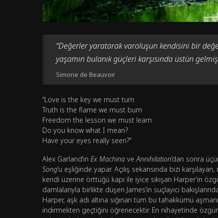
“Değerler yaratarak varoluşun kendisini bir değer
yaşamın bulanık güçleri karşısında üstün gelmiştir
Simone de Beauvoir
“Love is the key we must turn
Truth is the flame we must burn
Freedom the lesson we must learn
Do you know what I mean?
Have your eyes really seen?”
Alex Garland’ın
Ex Machina
ve
Annihilation
’dan sonra üçün
Song
’u eşliğinde yapar. Açılış sekansında bizi karşılaya
kendi üzerine örttüğü kapı ile iyice sıkışan Harper’ın özg
damlalarıyla birlikte düşen James’in suçlayıcı bakışlarınd
Harper, aşk adı altına sığınan tüm bu tahakkümü aşmanı
indirmekten geçtiğini öğrenecektir. En nihayetinde özgür