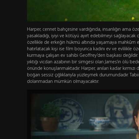
Harper, cennet bahçesine vardığında, insanlığın ama özell
yasakladığı, iyiyi ve kötüyü ayırt edebilmeyi sağlayacak 
özellikle de erkeğin hükmü altında yaşamaya mahkûm edil
hatırlatacak kişi ise film boyunca kadını ev ve evlilikle ö
kurmaya çalışan ev sahibi Geoffrey’den başkası değildir.
yıktığı vicdan azabının bir simgesi olan James’in ölü bede
önünde konuşlanmaktadır. Harper, anıları kadar kırmızı d
boğan sessiz çığlıklarıyla yüzleşmek durumundadır. Ta
dolanmadan mümkün olmayacaktır.