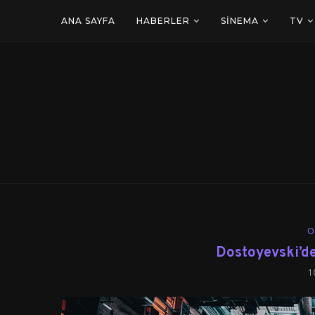
ANA SAYFA
HABERLER
SINEMA
TV
Ö
Dostoyevski’de
1