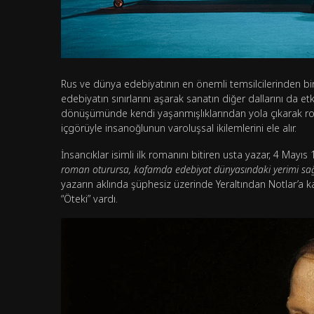
Rus ve dünya edebiyatının en önemli temsilcilerinden bir
edebiyatın sınırlarını aşarak sanatın diğer dallarını da 
dönüşümünde kendi yaşanmışlıklarından yola çıkarak rotal
içgörüyle insanoğlunun varoluşsal ikilemlerini ele alır.
İnsancıklar isimli ilk romanını bitiren usta yazar, 4 Mayı
roman oturursa, kafamda edebiyat dünyasındaki yerimi sağl
yazarın aklında şüphesiz üzerinde Yeraltından Notlar’a k
“Öteki” vardı.