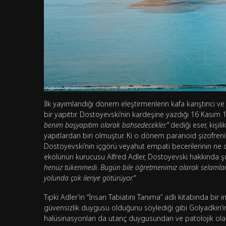
İlk yayımlandığı dönem eleştirmenlerin kafa karıştırıcı v
bir yapıttır. Dostoyevski’nin kardeşine yazdığı 16 Kasım 
benim başyapıtım olarak bahsedecekler.”
dediği eser, kişil
yapıtlardan biri olmuştur. Ki o dönem paranoid şizofren
Dostoyevski’nin içgörü veyahut empati becerilerinin ne d
ekolünün kurucusu Alfred Adler, Dostoyevski hakkında şu
henüz tükenmedi. Bugün bile öğretmenimiz olarak selamlanmalı
yolunda çok ileriye götürüyor.”
Tıpkı Adler’in “İnsan Tabiatını Tanıma” adlı kitabında bir i
güvensizlik duygusu olduğunu söylediği gibi Golyadkin’i
halüsinasyonları da utanç duygusundan ve patolojik olar