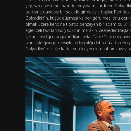
şey; sakin ve kendi halinde bir yaşam sürdüren Golyadk
partisine davetsiz bir şekilde girmesiyle başlar. Partid
Golyadkin’in, küçük düşmesi ve hor görülmesi onu derind
olmak üzere kendine tıpatıp benzeyen bir adam bulur. K
eğlenceli tavırları Golyadkin’in merakını cezbeder. Başl
işlerin sandığı gibi gitmediğini anlar. “Öteki”sinin özgüve
altına aldığını görmesiyle tedirginliği daha da artan Goly
Golyadkin’i deliliğe kadar sürükleyecek tuhaf bir savaş ba