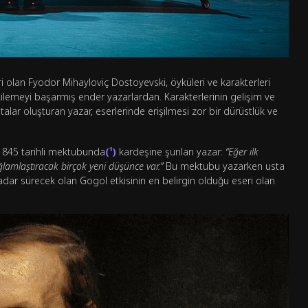
i olan Fyodor Mihayloviç Dostoyevski, öyküleri ve karakterleri
etkilemeyi başarmış ender yazarlardan. Karakterlerinin gelişim ve
ar oluşturan yazar, eserlerinde erişilmesi zor bir dürüstlük ve
s 1845 tarihli mektubunda
(¹)
kardeşine şunları yazar:
“Eğer ilk
amlaştıracak birçok yeni düşünce var.”
Bu mektubu yazarken usta
adar sürecek olan Gogol etkisinin en belirgin olduğu eseri olan