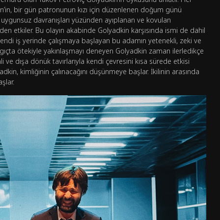
in’in, bir gün patronunun kızı için düzenlenen doğum günü
eki uygunsuz davranışları yüzünden ayıplanan ve kovulan
en etkiler. Bu olayın akabinde Golyadkin karşısında ismi de dahil
endi iş yerinde çalışmaya başlayan bu adamın yetenekli, zeki ve
angıçta ötekiyle yakınlaşmayı deneyen Golyadkin zaman ilerledikçe
nli ve dışa dönük tavırlarıyla kendi çevresini kısa sürede etkisi
adkin, kimliğinin çalınacağını düşünmeye başlar. İkilinin arasında
şlar.