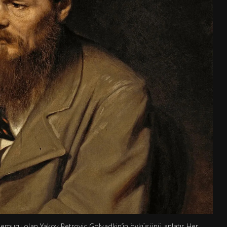
memuru olan Yakov Petroviç Golyadkin’in öyküsünü anlatır. Her