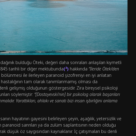
e dağınık bulduğu Öteki, değeri daha sonraları anlaşılan kıymetli
1845 tarihli bir diğer mektubunda
(²)
hakkında
“İleride Öteki’den
ik bölünmesi ile ilerleyen paranoid şizofreniyi en iyi anlatan
i hastalığının tam olarak tanımlanmamış olması da
enli gelişmiş olduğunun göstergesidir. Zira bireysel psikoloji
nları söylemiştir:
“[Dostoyevski’nin] bir psikolog olarak başarıları
dır. Yarattıkları, ahlakı ve sanatı bizi insan işbirliğini anlama
nsanın hayatının gayesini belirleyen şeyin, aşağılık, yetersizlik ve
n paranoid sanrıları ya da zulüm saplantısının neden olduğu
ak düşük öz saygısından kaynaklanır. İç çatışmaları bu denli