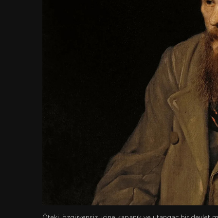
Öteki, özgüvensiz, içine kapanık ve utangaç bir devlet 