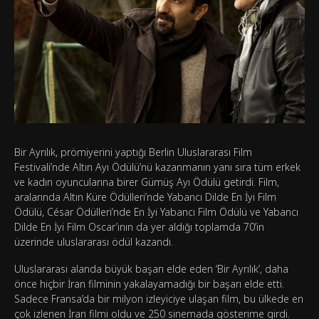
Bir Ayrılık, prömiyerini yaptığı Berlin Uluslararası Film
Festivali’nde Altın Ayı Ödülü’nü kazanmanın yanı sıra tüm erkek
ve kadın oyuncularına birer Gümüş Ayı Ödülü getirdi. Film,
aralarında Altın Küre Ödülleri’nde Yabancı Dilde En İyi Film
Ödülü, César Ödülleri’nde En İyi Yabancı Film Ödülü ve Yabancı
Dilde En İyi Film Oscar’ının da yer aldığı toplamda 70’in
üzerinde uluslararası ödül kazandı.
Uluslararası alanda büyük başarı elde eden ‘Bir Ayrılık’, daha
önce hiçbir İran filminin yakalayamadığı bir başarı elde etti.
Sadece Fransa’da bir milyon izleyiciye ulaşan film, bu ülkede en
çok izlenen İran filmi oldu ve 250 sinemada gösterime girdi.