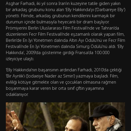
Asghar Farhadi, iki yıl sonra İran’ın kuzeyine tatile giden yakın
bir arkadaş grubunu konu alan ‘Elly Hakkında’yı (‘Darbareye Elly’)
yönetti. Filmde, arkadaş grubunun kendilerini karmaşık bir
durumun içinde bulmasıyla heyecanlı bir dram başlıyor.
Prömiyerini Berlin Uluslararası Film Festivali’nde ve Tahran’da
düzenlenen Fecr Film Festivali’nde eşzamanlı olarak yapan film,
Berlin’de En İyi Yönetmen dalında Altın Ayı Ödülü’nü ve Fecr Film
Festivali’nde En İyi Yönetmen dalında Simurg Ödülü’nü aldı. ‘Elly
Hakkında’, 2009’da gösterime girdiği Fransa’da 100.000
izleyiciye ulaştı.
‘Elly Hakkında’nın başarısının ardından Farhadi, 2010’da çektiği
‘Bir Ayrılık’ı (‘Jodaeiye Nader az Simin’) yazmaya başladı. Film,
evliliği kötüye gitmekte olan ve çocukları olmasına rağmen
boşanmaya karar veren bir orta sınıf çiftin yaşamına
odaklanıyor.