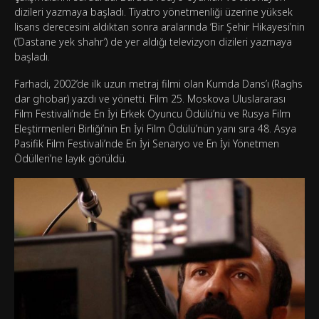
dizileri yazmaya başladı. Tiyatro yönetmenliği üzerine yüksek
lisans derecesini aldıktan sonra aralarında ‘Bir Şehir Hikayesi’nin
(‘Dastane yek shahr’) de yer aldığı televizyon dizileri yazmaya
başladı.
Farhadi, 2002’de ilk uzun metraj filmi olan Kumda Dans’ı (Raghs
dar ghobar) yazdı ve yönetti. Film 25. Moskova Uluslararası
Film Festivali’nde En İyi Erkek Oyuncu Ödülü’nü ve Rusya Film
Eleştirmenleri Birliği’nin En İyi Film Ödülü’nün yanı sıra 48. Asya
Pasifik Film Festivali’nde En İyi Senaryo ve En İyi Yönetmen
Ödülleri’ne layık görüldü.