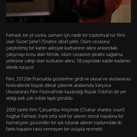
Farhadi, bir yıl sonra, zamanı için nadir bir toplumsal tür filmi
olan ‘Güzel Şehir’i (‘Shahre ziba’) çekti. Ölüm cezasına
çarptırılmış bir katilin ailesiyle kurbanının ailesi arasındaki
çatışmayı konu alan filmde, ölüm cezasının iptalini sağlama
yetkisine sahip olan kurbanın ailesi, 18 yaşındaki katilin kaderini
elinde tutuyor.
Film, 2012’de Fransa’da gösterime girdi ve ulusal ve uluslararası
festivallerde büyük dikkat çekerek aralarında Varşova
Uluslararası Film Festivali’nde kazandığı Büyük Ödül’ün de yer
aldığı pek çok ödüle layık görüldü.
2005 tarihli filmi ‘Çarşamba Ateşi’nde (‘Chahar shanbe souri’)
Asghar Farhadi, İranlı orta sınıf bir ailenin stresli hayatına bir
hizmetçinin gözünden bir ışık tutarak ailenin toplumdaki iki
farklı hayatını taviz vermeyen bir üslupla resmetti.