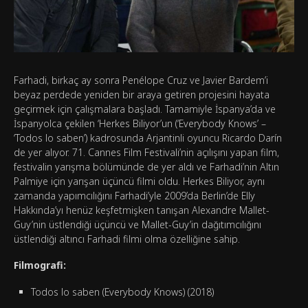
Farhadi, birkaç ay sonra Penélope Cruz ve Javier Bardem’i
beyaz perdede yeniden bir araya getiren projesini hayata
geçirmek için çalışmalara başladı. Tamamiyle İspanya’da ve
İspanyolca çekilen ‘Herkes Biliyor’un (‘Everybody Knows’ –
‘Todos lo saben’) kadrosunda Arjantinli oyuncu Ricardo Darín
de yer alıyor. 71. Cannes Film Festivali’nin açılışını yapan film,
festivalin yarışma bölümünde de yer aldı ve Farhadi’nin Altın
Palmiye için yarışan üçüncü filmi oldu. Herkes Biliyor, aynı
zamanda yapımcılığını Farhadi’yle 2009’da Berlin’de Elly
Hakkında’yı henüz keşfetmişken tanışan Alexandre Mallet-
Guy’nin üstlendiği üçüncü ve Mallet-Guy’in dağıtımcılığını
üstlendiği altıncı Farhadi filmi olma özelliğine sahip.
Filmografi:
Todos lo saben (Everybody Knows) (2018)