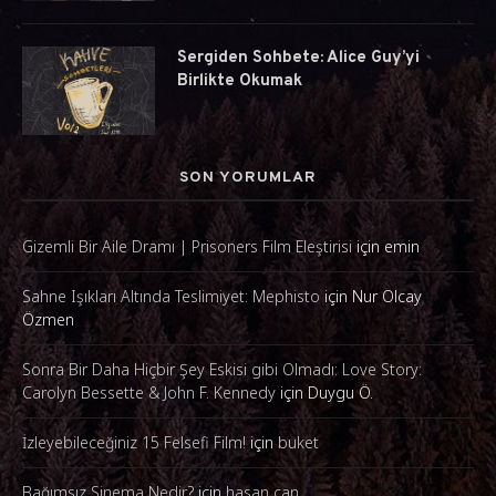
Sergiden Sohbete: Alice Guy’yi
Birlikte Okumak
SON YORUMLAR
Gizemli Bir Aile Dramı | Prisoners Film Eleştirisi
için
emin
Sahne Işıkları Altında Teslimiyet: Mephisto
için
Nur Olcay
Özmen
Sonra Bir Daha Hiçbir Şey Eskisi gibi Olmadı: Love Story:
Carolyn Bessette & John F. Kennedy
için
Duygu Ö.
İzleyebileceğiniz 15 Felsefi Film!
için
buket
Bağımsız Sinema Nedir?
için
hasan can