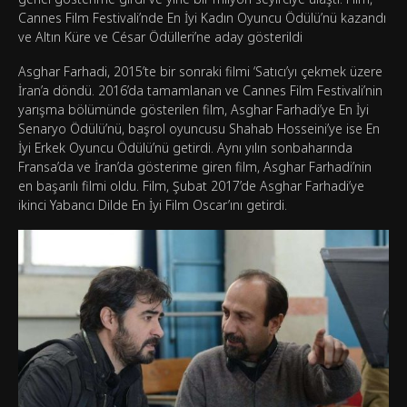
Cannes Film Festivali’nde En İyi Kadın Oyuncu Ödülü’nü kazandı
ve Altın Küre ve César Ödülleri’ne aday gösterildi
Asghar Farhadi, 2015’te bir sonraki filmi ‘Satıcı’yı çekmek üzere
İran’a döndü. 2016’da tamamlanan ve Cannes Film Festivali’nin
yarışma bölümünde gösterilen film, Asghar Farhadi’ye En İyi
Senaryo Ödülü’nü, başrol oyuncusu Shahab Hosseini’ye ise En
İyi Erkek Oyuncu Ödülü’nü getirdi. Aynı yılın sonbaharında
Fransa’da ve İran’da gösterime giren film, Asghar Farhadi’nin
en başarılı filmi oldu. Film, Şubat 2017’de Asghar Farhadi’ye
ikinci Yabancı Dilde En İyi Film Oscar’ını getirdi.