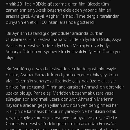
Aralık 2011’de ABD’de gösterime giren film, ülkede tüm
zamanların en yüksek başarıyı elde eden yabancı filmleri
arasına girdi. Aynı yıl, Asghar Farhadi, Time dergisi tarafından
dünyanın en etkili 100 insanı arasında gösterildi.
‘Bir Ayrılık’ın kazandığı diğer ödüller arasında Durban
Uluslararası Film Festivali Yabancı Dilde En İyi Film Ödülü, Asya
Pasifik Film Festivali’nde En İyi Uzun Metraj Film ve En İyi
Senaryo Ödülleri ve Sydney Film Festivali En İyi Film Ödülü yer
alıyor.
‘Bir Ayrılık’ın çok sayıda festivalde ve ülkede gösterilmesiyle
birlikte, Asghar Farhadi, İran dışında geçen bir hikayeyi konu
alan ‘Geçmiş’in senaryosu üzerinde çalışmak üzere ailesiyle
birlikte Paris’e taşındı. Filmin ana karakteri Ahmad, on dört yıldır
uzakta olduğu Paris’e eşi Marie’den boşanmak üzere yasal
süreçleri sonlandırmak üzere dönüyor. Ahmad’in Marie’nin
hayatına aradan geçen yılların ardından yeniden girmesi her
ikisi için de karmaşık bir durum yaratıyor ve her ikisini ortak
geçmişleriyle yeniden yüzleşmeye zorluyor. Geçmiş, 2013’te
Cannes Film Festivali’ndeki gösteriminin ardından Fransa’da
genel gösterime girdi ve yine bir milyon seyirciye ulaştı. Film,