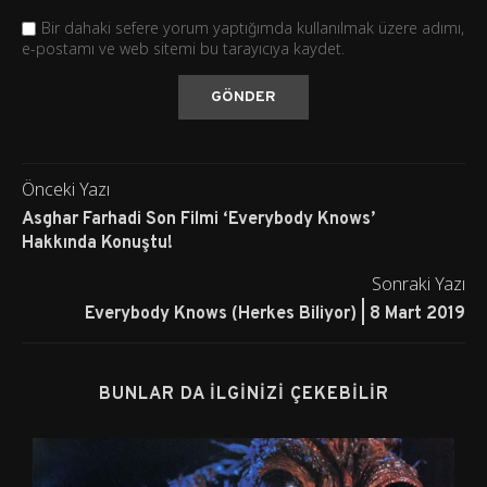
Bir dahaki sefere yorum yaptığımda kullanılmak üzere adımı,
e-postamı ve web sitemi bu tarayıcıya kaydet.
Önceki Yazı
Asghar Farhadi Son Filmi ‘Everybody Knows’
Hakkında Konuştu!
Sonraki Yazı
Everybody Knows (Herkes Biliyor) | 8 Mart 2019
BUNLAR DA İLGINIZI ÇEKEBILIR