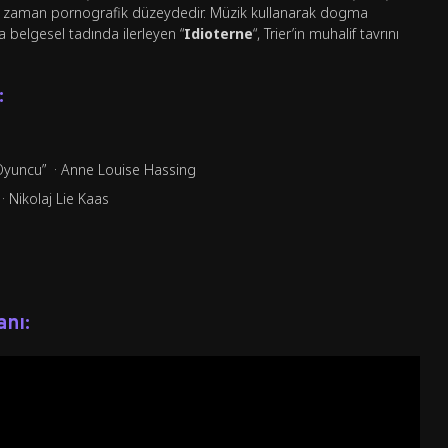
aman zaman pornografik düzeydedir. Müzik kullanarak dogma
a belgesel tadında ilerleyen “
Idioterne
“, Trier’in muhalif tavrını
:
n Oyuncu” · Anne Louise Hassing
· Nikolaj Lie Kaas
anı: