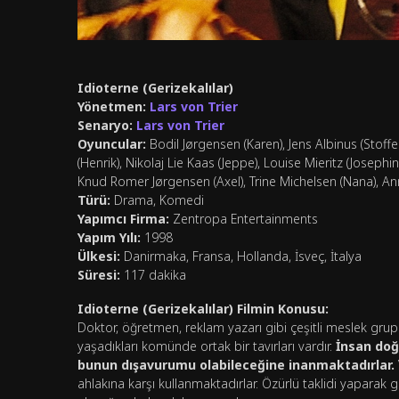
Idioterne (Gerizekalılar)
Yönetmen:
Lars von Trier
Senaryo:
Lars von Trier
Oyuncular:
Bodil Jørgensen (Karen), Jens Albinus (Stoff
(Henrik), Nikolaj Lie Kaas (Jeppe), Louise Mieritz (Josephi
Knud Romer Jørgensen (Axel), Trine Michelsen (Nana), Ann
Türü:
Drama, Komedi
Yapımcı Firma:
Zentropa Entertainments
Yapım Yılı:
1998
Ülkesi:
Danirmaka, Fransa, Hollanda, İsveç, İtalya
Süresi:
117 dakika
Idioterne (Gerizekalılar) Filmin Konusu:
Doktor, öğretmen, reklam yazarı gibi çeşitli meslek gru
yaşadıkları komünde ortak bir tavırları vardır.
İnsan doğa
bunun dışavurumu olabileceğine inanmaktadırlar.
ahlakına karşı kullanmaktadırlar. Özürlü taklidi yaparak git