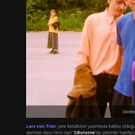
Idioter
Lars von Trier
, yine kendisinin yazımında katkısı old
akımının ikinci filmi olan “
Idioterne
“de çekimler handyca