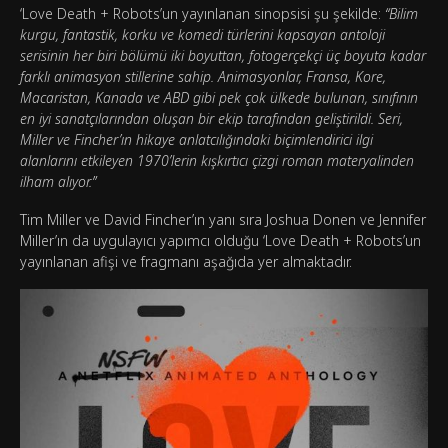
‘Love Death + Robots’un yayınlanan sinopsisi şu şekilde:
“Bilim
kurgu, fantastik, korku ve komedi türlerini kapsayan antoloji
serisinin her biri bölümü iki boyuttan, fotogerçekçi üç boyuta kadar
farklı animasyon stillerine sahip. Animasyonlar, Fransa, Kore,
Macaristan, Kanada ve ABD gibi pek çok ülkede bulunan, sınıfının
en iyi sanatçılarından oluşan bir ekip tarafından geliştirildi. Seri,
Miller ve Fincher’ın hikaye anlatcılığındaki biçimlendirici ilgi
alanlarını etkileyen 1970’lerin kışkırtıcı çizgi roman materyalinden
ilham alıyor.”
Tim Miller ve David Fincher’ın yanı sıra Joshua Donen ve Jennifer
Miller’ın da uygulayıcı yapımcı olduğu ‘Love Death + Robots’un
yayınlanan afişi ve fragmanı aşağıda yer almaktadır.