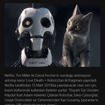
Netflix, Tim Miller ile David Fincher’ın sunduğu animasyon
antoloji serisi ‘Love Death + Robots’tan ilk fragmanı yayınladı.
Netflix tarafından 15 Mart 2019’da yayınlanacak olan seri için,
basın bülteninde kullanılan ifadeler şunlar: “Duyarlı Süt Ürünleri,
Haydut Kurt Adam Askerler, Çıldıran Robotlar, Seksi Cyborg’lar,
Uzaylı Örümcekler ve Cehennemden Kan Susamış Şeytanlar’ın
olduğu 185 dakikalık bir tür alemi.”