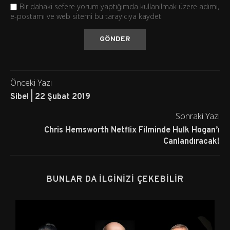
Bir dahaki sefere yorum yaptığımda kullanılmak üzere adımı,
e-postamı ve web sitemi bu tarayıcıya kaydet.
Önceki Yazı
Sibel | 22 Şubat 2019
Sonraki Yazı
Chris Hemsworth Netflix Filminde Hulk Hogan’ı
Canlandıracak!
BUNLAR DA İLGINIZI ÇEKEBILIR