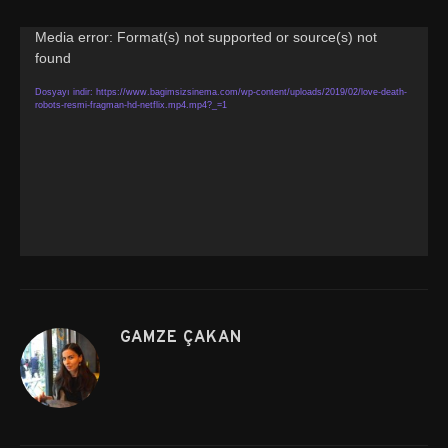
Video
Media error: Format(s) not supported or source(s) not
oynatıcı
found
Dosyayı indir: https://www.bagimsizsinema.com/wp-content/uploads/2019/02/love-death-
robots-resmi-fragman-hd-netflix.mp4.mp4?_=1
GAMZE ÇAKAN