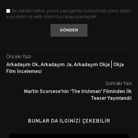
Bir dahaki sefere yorum yaptığımda kullanılmak üzere adımı,
e-postamı ve web sitemi bu tarayıcıya kaydet.
Önceki Yazı
Arkadaşım Ok, Arkadaşım Ja, Arkadaşım Okja | Okja
Film İncelemesi
Sonraki Yazı
Martin Scorsese’nin ‘The Irishman’ Filminden İlk
Teaser Yayınlandı!
BUNLAR DA İLGINIZI ÇEKEBILIR