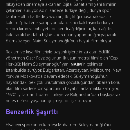
hikayeden sinemaya aktarılan Dijital Sanatlar’ın yeni filminin
çekimleri sürüyor. Adını sadece Türkiye değil, dünya spor
tarihine altın harflerle yazdıran, ilk çıktığı müsabakada, ilk
kaldırdığı halterle şampiyon olan, ikinci kaldırışında dünya
rekoru kıran ve nihayetinde kendi ağırlığının üç katı ağırlık
kaldırarak bir daha hiçbir sporcunun yapamadığını yaparak
ölümsüzleşen Naim Süleymanoğlu’nun hayatı film oluyor.
Reklam ve kısa filmleriyle başarılı işlere imza atan ödüllü
yönetmen Özer Feyzioğlu’nun ilk uzun metraj filmi olan “Cep
Herkülü: Naim Süleymanoğlu” yani
NAİM
‘in çekimleri
İstanbul’da sürüyor, Bulgaristan, Azerbaycan, Melbourne, New
York ve Moskova’da devam edecek. Süleymanoğlu’nun
hayatındaki pek çok unutulmazı çocukluğundan itibaren konu
alan film sadece bir sporcunun hayatını anlatmakla kalmıyor,
1970’li yıllardan itibaren Türkiye ve Bulgaristan’dan başlayarak
nefes nefese yaşanan geçmişe de ışık tutuyor.
Benzerlik Şaşırttı
Efsanevi sporcunun kardeşi Muharrem Süleymanoğlu’nun