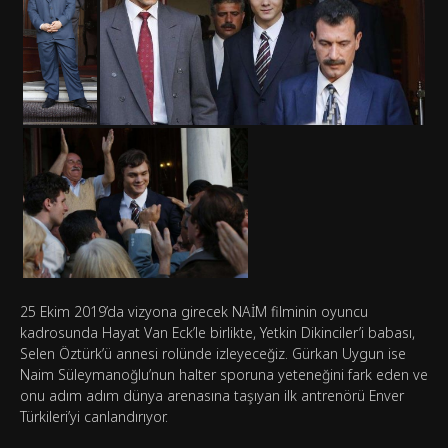
25 Ekim 2019’da vizyona girecek NAİM filminin oyuncu
kadrosunda Hayat Van Eck’le birlikte, Yetkin Dikinciler’i babası,
Selen Öztürk’ü annesi rolünde izleyeceğiz. Gürkan Uygun ise
Naim Süleymanoğlu’nun halter sporuna yeteneğini fark eden ve
onu adım adım dünya arenasına taşıyan ilk antrenörü Enver
Türkileri’yi canlandırıyor.