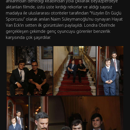
anılarından derlediği kitabından yola çıkılarak beyazperdeye
aktarılan filmde, üstü üste kırdığı rekorlar ve aldığı sayısız
madalya ile uluslararası otoriteler tarafından “Yüzyılın En Güçlü
Sporcusu” olarak anılan Naim Süleymanoğlu’nu oynayan Hayat
Van Eck’in setten ilk görüntüleri paylaşıldı. Londra Oteli’nde
gerçekleşen çekimde genç oyuncuyu görenler benzerlik
karşısında çok şaşırdılar.