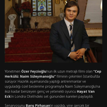
Yönetmen
Özer Feyzioğlu
‘nun ilk uzun metrajlı filmi olan
“Cep
Herkülü: Naim Süleymanoğlu”
filminin çekimleri İstanbul’da
sürüyor. Hazırlık aşamasında yaptığı antrenmanlar ve
uyguladığı özel beslenme programıyla Naim Süleymanoğlu’na
ikizi kadar benzeyen genç ve yetenekli oyuncu
Hayat Van
Eck
‘in Londra Oteli’ndeki set gününden kareleri paylaşıldı.
Senaryosunu
Barış Pirhasan
‘ın yazdığı, yine gerçek bir