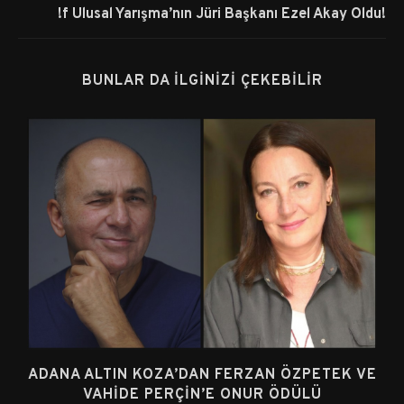
!f Ulusal Yarışma’nın Jüri Başkanı Ezel Akay Oldu!
BUNLAR DA İLGINIZI ÇEKEBILIR
ADANA ALTIN KOZA’DAN FERZAN ÖZPETEK VE
VAHIDE PERÇIN’E ONUR ÖDÜLÜ