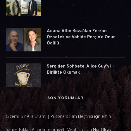
Adana Altın Koza’dan Ferzan
Özpetek ve Vahide Perçin’e Onur
Ödülü
Sergiden Sohbete: Alice Guy’yi
Birlikte Okumak
SON YORUMLAR
Gizemli Bir Aile Dramı | Prisoners Film Eleştirisi
için
emin
Sahne Işıkları Altında Teslimiyet: Mephisto
için
Nur Olcay