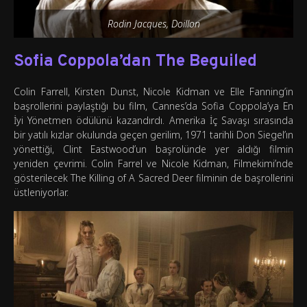
Rodin Jacques, Doillon
Sofia Coppola’dan The Beguiled
Colin Farrell, Kirsten Dunst, Nicole Kidman ve Elle Fanning’in
başrollerini paylaştığı bu film, Cannes’da Sofia Coppola’ya En
İyi Yönetmen ödülünü kazandırdı. Amerika İç Savaşı sırasında
bir yatılı kızlar okulunda geçen gerilim, 1971 tarihli Don Siegel’ın
yönettiği, Clint Eastwood’un başrolünde yer aldığı filmin
yeniden çevrimi. Colin Farrel ve Nicole Kidman, Filmekimi’nde
gösterilecek The Killing of A Sacred Deer filminin de başrollerini
üstleniyorlar.