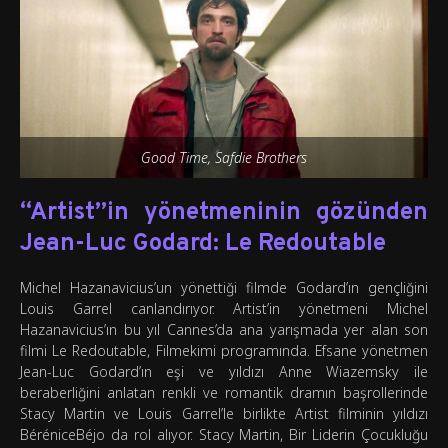
Good Time, Safdie Brothers
“Artist”in yönetmeninin gözünden
Jean-Luc Godard: Le Redoutable
Michel Hazanavicius’un yönettiği filmde Godard’ın gençliğini
Louis Garrel canlandırıyor. Artist’in yönetmeni Michel
Hazanavicius’ın bu yıl Cannes’da ana yarışmada yer alan son
filmi Le Redoutable, Filmekimi programında. Efsane yönetmen
Jean-Luc Godard’ın eşi ve yıldızı Anne Wiazemsky ile
beraberliğini anlatan renkli ve romantik dramın başrollerinde
Stacy Martin ve Louis Garrel’le birlikte Artist filminin yıldızı
BéréniceBéjo da rol alıyor. Stacy Martin, Bir Liderin Çocukluğu