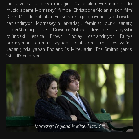
İngiliz ve hatta dünya müziğini hâlâ etkilemeyi sürdüren idol
müzik adamı Morrissey’i filmde ChristopherNolan’ın son filmi
Dunkirk’te de rol alan, yükselişteki genç oyuncu JackLowden
canlandırıyor. Morrissey’in arkadaşı, feminist punk sanatçı
LinderSterling’i ise DowntonAbbey dizisinde LadySybil
rolündeki Jessica Brown Findlay canlandırıyor. Dünya
prömiyerini temmuz ayında Edinburgh Film Festivali’nin
kapanışında yapan England Is Mine, adını The Smiths şarkısı
“Still Ill”den alıyor.
Morrissey: England Is Mine, Mark-Gill