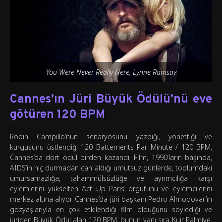
You Were Never Really Here, Lynne Ramsay
Cannes’ın Jüri Büyük Ödülü’nü eve
götüren 120 BPM
Robin Campillo’nun senaryosunu yazdığı, yönettiği ve
kurgusunu üstlendiği 120 Battements Par Minute / 120 BPM,
Cannes’da dört ödül birden kazandı. Film, 1990’ların başında,
AIDS’in hiç durmadan can aldığı umutsuz günlerde, toplumdaki
umursamazlığa, tahammülsüzlüğe ve ayrımcılığa karşı
eylemlerini yükselten Act Up Paris örgütünü ve eylemcilerini
merkez altına alıyor. Cannes’da jüri başkanı Pedro Almodovar’ın
gözyaşlarıyla en çok etkilendiği film olduğunu söylediği ve
jüriden Büyük Ödül alan 120 BPM, bunun yanı sıra Kuir Palmiye,