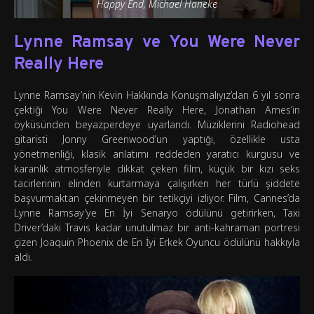
Happy End, Michael Haneke
Lynne Ramsay ve You Were Never
Really Here
Lynne Ramsay’nin Kevin Hakkında Konuşmalıyız’dan 6 yıl sonra
çektiği You Were Never Really Here, Jonathan Ames’in
öyküsünden beyazperdeye uyarlandı. Müziklerini Radiohead
gitaristi Jonny Greenwood’un yaptığı, özellikle usta
yönetmenliği, klasik anlatımı reddeden yaratıcı kurgusu ve
karanlık atmosferiyle dikkat çeken film, küçük bir kızı seks
tacirlerinin elinden kurtarmaya çalışırken her türlü şiddete
başvurmaktan çekinmeyen bir tetikçiyi izliyor. Film, Cannes’da
Lynne Ramsay’ye En İyi Senaryo ödülünü getirirken, Taxi
Driver’daki Travis kadar unutulmaz bir anti-kahraman portresi
çizen Joaquin Phoenix de En İyi Erkek Oyuncu ödülünü hakkıyla
aldı.