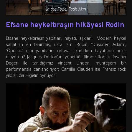
In the Fade, Fatih Akın
Efsane heykeltıraşın hikâyesi Rodin
Efsane heykeltıraşın yapıtları, hayatı, aşkları… Modern heykel
sanatının en tanınmış, usta ismi Rodin, “Düşünen Adam”,
“Öpücük” gibi yapıtlarını ortaya çıkartırken hayatında neler
oluyordu? Jacques Doillon’un yönettiği filmde Rodin’i İnsanın
Değeri ile tanıdığımız Vincent Lindon, muhteşem bir
performansla canlandırıyor; Camille Claudel’i ise Fransız rock
yıldızı Izïa Higelin oynuyor.