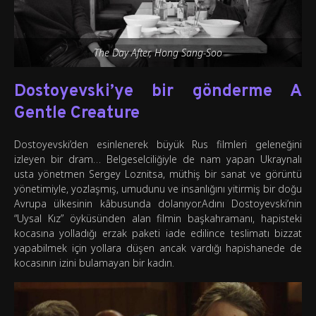
The Day After, Hong Sang-Soo
Dostoyevski’ye bir gönderme A
Gentle Creature
Dostoyevski’den esinlenerek büyük Rus filmleri geleneğini
izleyen bir dram… Belgeselciliğiyle de nam yapan Ukraynalı
usta yönetmen Sergey Loznitsa, müthiş bir sanat ve görüntü
yönetimiyle, yozlaşmış, umudunu ve insanlığını yitirmiş bir doğu
Avrupa ülkesinin kâbusunda dolanıyor.Adını Dostoyevski’nin
“Uysal Kız” öyküsünden alan filmin başkahramanı, hapisteki
kocasına yolladığı erzak paketi iade edilince teslimatı bizzat
yapabilmek için yollara düşen ancak vardığı hapishanede de
kocasının izini bulamayan bir kadın.