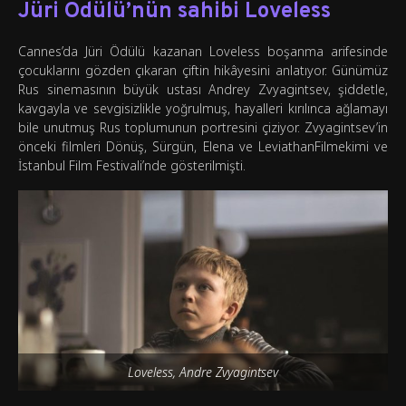
Jüri Ödülü’nün sahibi Loveless
Cannes’da Jüri Ödülü kazanan Loveless boşanma arifesinde
çocuklarını gözden çıkaran çiftin hikâyesini anlatıyor. Günümüz
Rus sinemasının büyük ustası Andrey Zvyagintsev, şiddetle,
kavgayla ve sevgisizlikle yoğrulmuş, hayalleri kırılınca ağlamayı
bile unutmuş Rus toplumunun portresini çiziyor. Zvyagintsev’in
önceki filmleri Dönüş, Sürgün, Elena ve LeviathanFilmekimi ve
İstanbul Film Festivali’nde gösterilmişti.
Loveless, Andre Zvyagintsev