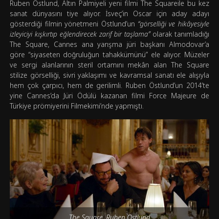
Ruben Östlund, Altın Palmiyeli yeni filmi The Squareile bu kez
sanat dünyasını tiye alıyor. İsveç’in Oscar için aday adayı
gösterdiği filmin yönetmeni Östlund’un
“görselliği ve hikâyesiyle
izleyiciyi kışkırtıp eğlendirecek zarif bir taşlama”
olarak tanımladığı
The Square, Cannes ana yarışma jüri başkanı Almodovar’a
göre “siyaseten doğruluğun tahakkümünü” ele alıyor. Müzeler
ve sergi alanlarının steril ortamını mekân alan The Square
stilize görselliği, sivri yaklaşımı ve kavramsal sanatı ele alışıyla
hem çok çarpıcı, hem de gerilimli. Ruben Östlund’un 2014’te
yine Cannes’da Jüri Ödülü kazanan filmi Force Majeure de
Türkiye prömiyerini Filmekimi’nde yapmıştı.
The Square, Ruben Östlund