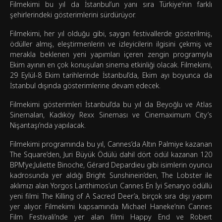
Filmekimi bu yıl da İstanbul’un yanı sıra Türkiye’nin farklı
şehirlerindeki gösterimlerini sürdürüyor.
Filmekimi, her yıl olduğu gibi, saygın festivallerde gösterilmiş,
ödüller almış, eleştirmenlerin ve izleyicilerin ilgisini çekmiş ve
merakla beklenen yeni yapımları içeren zengin programıyla
Ekim ayının en çok konuşulan sinema etkinliği olacak. Filmekimi,
29 Eylül-8 Ekim tarihlerinde İstanbul’da, Ekim ayı boyunca da
İstanbul dışında gösterimlerine devam edecek.
Filmekimi gösterimleri İstanbul’da bu yıl da Beyoğlu ve Atlas
Sinemaları, Kadıköy Rexx Sineması ve Cinemaximum City’s
Nişantaşı’nda yapılacak.
Filmekimi programında bu yıl, Cannes’da Altın Palmiye kazanan
The Square’den, Juri Büyük Ödülü dahil dört ödül kazanan 120
BPM’ye;Juliette Binoche, Gérard Depardieu gibi isimlerin oyuncu
kadrosunda yer aldığı Bright Sunshinein’den, The Lobster ile
aklımızı alan Yorgos Lanthimos’un Cannes En İyi Senaryo ödüllü
yeni filmi The Killing of A Sacred Deer’a, birçok sıra dışı yapım
yer alıyor. Filmekimi kapsamında Michael Haneke’nin Cannes
Film Festivali’nde yer alan filmi Happy End ve Robert