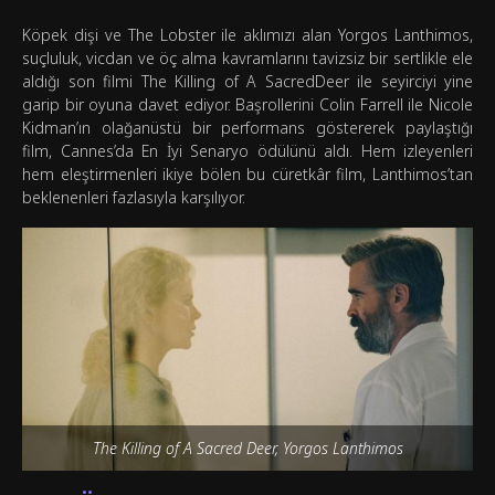
Köpek dişi ve The Lobster ile aklımızı alan Yorgos Lanthimos,
suçluluk, vicdan ve öç alma kavramlarını tavizsiz bir sertlikle ele
aldığı son filmi The Killing of A SacredDeer ile seyirciyi yine
garip bir oyuna davet ediyor. Başrollerini Colin Farrell ile Nicole
Kidman’ın olağanüstü bir performans göstererek paylaştığı
film, Cannes’da En İyi Senaryo ödülünü aldı. Hem izleyenleri
hem eleştirmenleri ikiye bölen bu cüretkâr film, Lanthimos’tan
beklenenleri fazlasıyla karşılıyor.
The Killing of A Sacred Deer, Yorgos Lanthimos