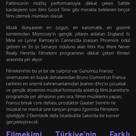
Pattinson’ın müthiş performansıyla dikkat çeken Safdie
kardeşlerin son filmi Good Time gibi merakla beklenen birçok
filmi izlemek mümkün olacak.
Müzik dünyasının en özgün, en karizmatik, en gizemli
isimlerinden Morrissey’in gençlik yıllarını anlatan England Is
Mine ve Lynne Ramsey’in Cannes’da Joaquin Phoenix’e ödül
getiren ve En İyi Senaryo ödülünü alan filmi You Were Never
Really Here’da Filmekimi programının dikkat çeken filmleri
arasında yer alıyor.
Filmekimi’nin bu yıl bir de sürprizi var. Günümüz Fransız
sinemasının en büyük dehalarından Bruno Dumont’un Fransa
tarihinin en önemli kahramanlarından Jeanne d’Arc’ın çocukluk
ve gençlik dönemini müzikal formunda anlattığı filmi Jeanette’in
programda yer almasının yanı sıra, filmin müziklerini yapan,
Fransız break core dehası, prodüktör Gautier Serre’in ne
müzikal ne mental sınır tanıyan projesi Igorrrda Filmekimi
işbirliğiyle 2 Ekim’deilk defa İstanbul’da Salon’da bir konser
gerçekleştirecek.
Filmekimi Türkiye’nin Farklı