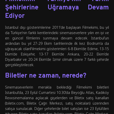
Şehirlerine Uğramaya Devam
Ediyor
İstanbul dışı gösterimlerine 2011’de başlayan Filmekimi, bu yıl
da Türkiye’nin farklı kentlerindeki sinemaseverlere yılın en iyi ve
en güncel filmlerini sunmaya devam edecek. İstanbul’un
ardından bu yıl 27-29 Ekim tarihlerinde ilk kez Bodrum’a da
uğrayacak olanFilmekimi gösterimleri 6-8 Ekim’de Edirne, 13-15
Ekim’de Eskişehir, 13-17 Ekim’de Ankara, 20-22 Ekim’de
Diyarbakır ve 20-24 Ekim’de İzmir olmak üzere 7 farklı şehirde
gerçekleştirilecek.
Biletler ne zaman, nerede?
Sinemaseverlerin merakla beklediği Filmekimi biletleri
İstanbul’da, 23 Eylül Cumartesi 10.30’da Beyoğlu Atlas, Kadıköy
Rexxsinemalarına açılacak gişelerden ve Biletix satış kanalları
(biletix.com, Biletix Çağrı Merkezi, satış noktaları) üzerinden
satışa sunulacak. Diğer şehirlerde bilet satışları ise 23 Eylül’den
itibaren Biletix satış kanalları (biletix.com, Biletix Çağrı Merkezi,