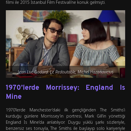
filmi ile 2015 İstanbul Film Festivali’ne konuk gelmişti.
Jean Luc Godard: Le Redoutable, Michel Hazanavicius
1970’lerde Morrissey: England Is
Mine
1970’lerde Manchester’daki ilk gençliğinden The Smiths’i
kurduğu günlere Morrissey’in portresi, Mark Gill’in yönettiği
England Is Mine’da anlatılıyor. Duygu yüklü şarkı sözleriyle,
benzersiz ses tonuyla, The Smiths ile başlayıp solo kariyeriyle