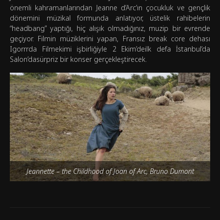
önemli kahramanlarından Jeanne d’Arc’ın çocukluk ve gençlik
dönemini müzikal formunda anlatıyor, üstelik rahibelerin
“headbang” yaptığı, hiç alışık olmadığınız, muzip bir evrende
geçiyor. Filmin müziklerini yapan, Fransız break core dehası
Igorrrda Filmekimi işbirliğiyle 2 Ekim’deilk defa İstanbul’da
Salon’dasürpriz bir konser gerçekleştirecek.
Jeannette – the Childhood of Joan of Arc, Bruno Dumont