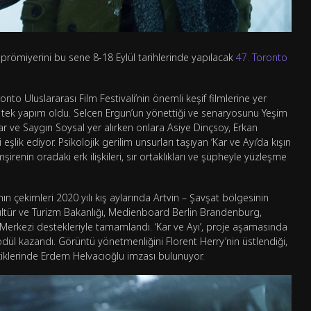
a prömiyerini bu sene 8-18 Eylül tarihlerinde yapılacak
47. Toronto
nto Uluslararası Film Festivali’nin önemli keşif filmlerine yer
n tek yapım oldu. Selcen Ergun’un yönettiği ve senaryosunu Yeşim
ar ve Saygın Soysal yer alırken onlara Asiye Dinçsoy, Erkan
lik ediyor. Psikolojik gerilim unsurları taşıyan ‘Kar ve Ayı’da kışın
enin oradaki erk ilişkileri, sır ortaklıkları ve şüpheyle yüzleşme
ın çekimleri 2020 yılı kış aylarında Artvin – Şavşat bölgesinin
 Kültür ve Turizm Bakanlığı, Medienboard Berlin Brandenburg,
erkezi destekleriyle tamamlandı. ‘Kar ve Ayı’, proje aşamasında
ül kazandı. Görüntü yönetmenliğini Florent Herry’nin üstlendiği,
iklerinde Erdem Helvacıoğlu imzası bulunuyor.