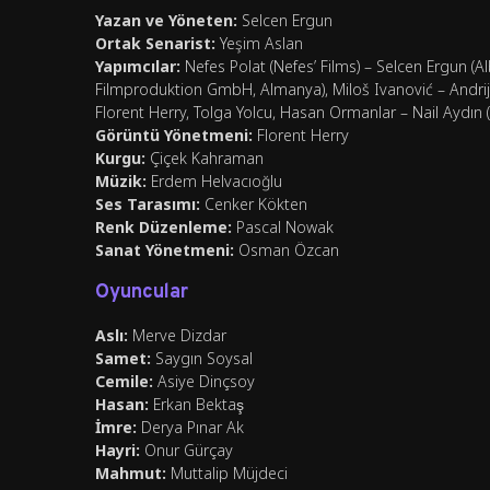
Yazan ve Yöneten:
Selcen Ergun
Ortak Senarist:
Yeşim Aslan
Yapımcılar:
Nefes Polat (Nefes’ Films) – Selcen Ergun (Al
Filmproduktion GmbH, Almanya), Miloš Ivanović – Andrijan
Florent Herry, Tolga Yolcu, Hasan Ormanlar – Nail Aydın (Se
Görüntü Yönetmeni:
Florent Herry
Kurgu:
Çiçek Kahraman
Müzik:
Erdem Helvacıoğlu
Ses Tarasımı:
Cenker Kökten
Renk Düzenleme:
Pascal Nowak
Sanat Yönetmeni:
Osman Özcan
Oyuncular
Aslı:
Merve Dizdar
Samet:
Saygın Soysal
Cemile:
Asiye Dinçsoy
Hasan:
Erkan Bektaş
İmre:
Derya Pınar Ak
Hayri:
Onur Gürçay
Mahmut:
Muttalip Müjdeci