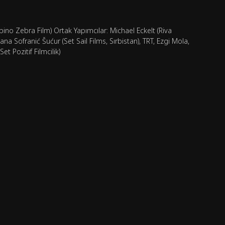
bino Zebra Film) Ortak Yapımcılar: Michael Eckelt (Riva
a Sofranić Šućur (Set Sail Films, Sırbistan), TRT, Ezgi Mola,
t Pozitif Filmcilik)