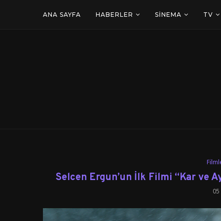
ANA SAYFA
HABERLER
SINEMA
TV
Filml
Selcen Ergun’un İlk Filmi “Kar ve 
05