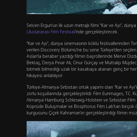
Selcen Ergun’un ilk uzun metrajlı filmi “Kar ve Ayı”, düny
Uluslararası Film Festivali
’nde gerçekleştirecek.
“Kar ve Ayı”, dünya sinemasının köklü festivallerinden Toro
verilen Discovery Bölümü’ne bu sene Türkiye’den seçile
Aslan’la beraber yazdığı filmin başrollerinde Merve Dizd
Bektaş, Derya Pınar Ak, Onur Gürçay ve Muttalip Müjdeci eş
bitmek bilmediği uzak bir kasabaya atanan genç bir hemşir
hikayesi anlatılıyor.
Türkiye-Almanya-Sırbistan ortak yapımı olan “Kar ve Ayı”n
zorlu koşullarında gerçekleştirildi. Film Eurimages, T.C.
Almanya Hamburg Schleswig-Holstein ve Sırbistan Film M
Köprüde Buluşmalar ve Bosphorus Film Lab’tan birçok öd
kurgusunu Çiçek Kahraman’ın gerçekleştirdiği filmin müz