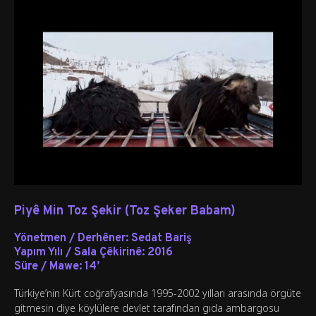
Piyê Min Toz Şekir (Toz Şeker Babam)
Yönetmen / Derhêner:
Sedat Bariş
Yapım Yılı / Sala Çêkirinê:
2016
Süre / Mawe:
14’
Türkiye’nin Kürt coğrafyasında 1995-2002 yılları arasında örgüte
gitmesin diye köylülere devlet tarafından gıda ambargosu