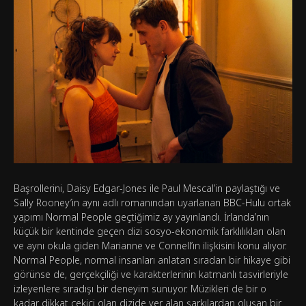
Başrollerini, Daisy Edgar-Jones ile Paul Mescal’in paylaştığı ve
Sally Rooney’in aynı adlı romanından uyarlanan BBC-Hulu ortak
yapımı Normal People geçtiğimiz ay yayınlandı. İrlanda’nın
küçük bir kentinde geçen dizi sosyo-ekonomik farklılıkları olan
ve aynı okula giden Marianne ve Connell’ın ilişkisini konu alıyor.
Normal People, normal insanları anlatan sıradan bir hikaye gibi
görünse de, gerçekçiliği ve karakterlerinin katmanlı tasvirleriyle
izleyenlere sıradışı bir deneyim sunuyor. Müzikleri de bir o
kadar dikkat çekici olan dizide yer alan şarkılardan oluşan bir