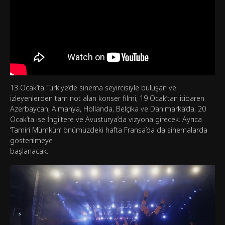
13 Ocak’ta Türkiye’de sinema seyircisiyle buluşan ve
izleyenlerden tam not alan konser filmi, 19 Ocak’tan itibaren
Azerbaycan, Almanya, Hollanda, Belçika ve Danimarka’da; 20
Ocak’ta ise İngiltere ve Avusturya’da vizyona girecek. Ayrıca
‘Tamiri Mümkün’ önümüzdeki hafta Fransa’da da sinemalarda
gösterilmeye
başlanacak.