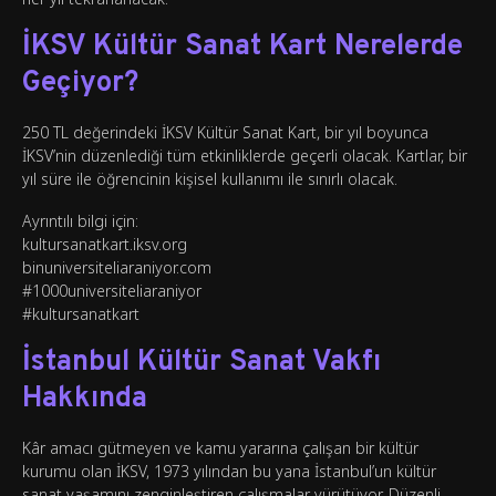
İKSV Kültür Sanat Kart Nerelerde
Geçiyor?
250 TL değerindeki İKSV Kültür Sanat Kart, bir yıl boyunca
İKSV’nin düzenlediği tüm etkinliklerde geçerli olacak. Kartlar, bir
yıl süre ile öğrencinin kişisel kullanımı ile sınırlı olacak.
Ayrıntılı bilgi için:
kultursanatkart.iksv.org
binuniversiteliaraniyor.com
#1000universiteliaraniyor
#kultursanatkart
İstanbul Kültür Sanat Vakfı
Hakkında
Kâr amacı gütmeyen ve kamu yararına çalışan bir kültür
kurumu olan İKSV, 1973 yılından bu yana İstanbul’un kültür
sanat yaşamını zenginleştiren çalışmalar yürütüyor. Düzenli