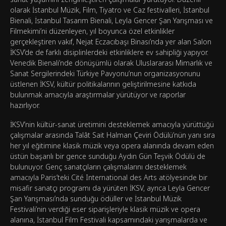
olarak İstanbul Müzik, Film, Tiyatro ve Caz festivalleri, İstanbul
Bienali, İstanbul Tasarım Bienali, Leyla Gencer Şan Yarışması ve
Filmekimi’ni düzenleyen, yıl boyunca özel etkinlikler
gerçekleştiren vakıf, Nejat Eczacıbaşı Binası’nda yer alan Salon
İKSV’de de farklı disiplinlerdeki etkinliklere ev sahipliği yapıyor.
Venedik Bienali’nde dönüşümlü olarak Uluslararası Mimarlık ve
Sanat Sergilerindeki Türkiye Pavyonu’nun organizasyonunu
üstlenen İKSV, kültür politikalarının geliştirilmesine katkıda
bulunmak amacıyla araştırmalar yürütüyor ve raporlar
hazırlıyor.
İKSV’nin kültür-sanat üretimini desteklemek amacıyla yürüttüğü
çalışmalar arasında Talât Sait Halman Çeviri Ödülü’nün yanı sıra
her yıl eğitimine klasik müzik veya opera alanında devam eden
üstün başarılı bir gence sunduğu Aydın Gün Teşvik Ödülü de
bulunuyor. Genç sanatçıların çalışmalarını desteklemek
amacıyla Paris’teki Cité International des Arts atölyesinde bir
misafir sanatçı programı da yürüten İKSV, ayrıca Leyla Gencer
Şan Yarışması’nda sunduğu ödüller ve İstanbul Müzik
Festivali’nin verdiği eser siparişleriyle klasik müzik ve opera
alanına, İstanbul Film Festivali kapsamındaki yarışmalarda ve