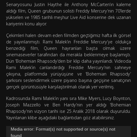
Senaryosunu Justin Haythe ile Anthony McCarten’ın kaleme
aldığı film, Queen grubunun solisti Freddy Mercury’nin 70’lerde
yükselen ve 1985 tarihli meşhur Live Aid konserine dek uzanan
kariyerini konu alıyor.
Çekimleri halen devam eden filmden geçtiğimiz hafta ilk görsel
de yayınlanmıştı. Rami Malek’in Freddie Mercury’ye oldukça
benzediği film, Queen hayranları başta olmak üzere
sinemaseverler tarafından da merakla beklenmeye başlamıştı.
Dün ‘Bohemian Rhapsody’den bir klip daha yayınlandı. Videoda
Rami Malek’in canlandırdığı Freddie Mercury’nin sahneye
çıkışına, platformda yürüyüşüne ve ‘Bohemian Rhapsody’
şarkısını seslendirmek üzere piyano başına geçişine sanatçının
gerçek görüntüsüyle karşılaştırılmalı olarak yer verilmiş.
Kadrosunda Rami Malek’in yanı sıra Mike Myers, Lucy Boynton,
Joseph Mazzello ve Ben Hardy’nin yer aldığı ‘Bohemian
Rhapsody’nin vizyon tarihi ise 25 Aralık 2018 olarak duyuruldu.
Yayınlanan klibe aşağıdaki bağlantıdan göz atabilirsiniz.
Video
Media error: Format(s) not supported or source(s) not
oynatıcı
found