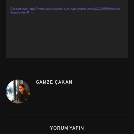
Dosyayı indir: https://www.bagimsizsinema.com/wp-content/uploads/2017/09/bohemian-
rhapsody.mp4?_=1
GAMZE ÇAKAN
YORUM YAPIN