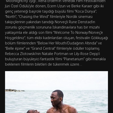
“Moonlight/Ay Işığı”; Reha Erdem’in Venedik Film Festivali’nden
Jüri Özel Ödülü’yle dönen, Ecem Uzun ve Berke Karaer gibi iki
genç yeteneği başrole taşıdığı büyülü filmi “Koca Dünya”;
“North”, “Chasing the Wind” filmleriyle Nordik sineması
takipçilerinin yakından tanıdığı Norveçli Rune Denstad’ın
zorunlu göçmenlik sorununa İskandinavlara has bir mizahi
yaklaşımla ele aldığı son filmi “Welcome To Norway/Norveç’e
Hoşgeldiniz”; tüm ekibi kadınlardan oluşan, festivalin Gökkuşağı
bölüm filmlerinden “Below Her Mouth/Dudağının Altında” ve
“Belle épine” ve “Grand Central” filmleriyle ödüller toplamış
Rebecca Zlotowski’nin Natalie Portman ve Lily-Rose Depp’i
buluşturan büyüleyici fantastik filmi “Planetarium” gibi merakla
beklenen filmlerin biletleri de tükenmek üzere…