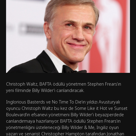
Christoph Waltz, BAFTA ödüllü yönetmen Stephen Frears’ın
yeni filminde Billy Wilder’ı canlandıracak.
Inglorious Basterds ve No Time To Die’ın yıldızı Avusturyalı
oyuncu Christoph Waltz bu kez de Some Like it Hot ve Sunset
Boulevard’ın efsanevi yönetmeni Billy Wilder’ı beyazperdede
canlandırmaya hazırlanıyor. BAFTA ödüllü Stephen Frears’ın
yönetmenliğini üsteleneceği Billy Wilder & Me, İngiliz oyun
yazarı ve senarist Christopher Hampton tarafından Jonathan