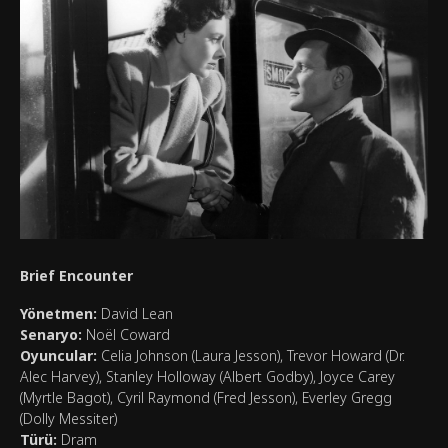
Brief Encounter
Yönetmen:
David Lean
Senaryo:
Noël Coward
Oyuncular:
Celia Johnson (Laura Jesson), Trevor Howard (Dr.
Alec Harvey), Stanley Holloway (Albert Godby), Joyce Carey
(Myrtle Bagot), Cyril Raymond (Fred Jesson), Everley Gregg
(Dolly Messiter)
Türü:
Dram