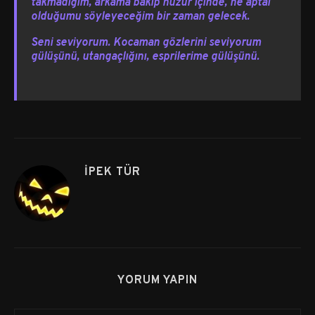
takmadığım, arkama bakıp huzur içinde, ne aptal
olduğumu söyleyeceğim bir zaman gelecek.
Seni seviyorum. Kocaman gözlerini seviyorum
gülüşünü, utangaçlığını, esprilerime gülüşünü.
İPEK TÜR
YORUM YAPIN