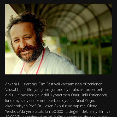
Ankara Uluslararası Film Festivali kapsamında düzenlenen
‘Ulusal Uzun’ film yarışması jürisinde yer alacak isimler belli
oldu. Jüri başkanlığını ödüllü yönetmen Onur Ünlü üstlenecek.
Jüride ayrıca yazar Emrah Serbes, oyuncu Nihal Yalçın,
akademisyen Prof. Dr. Hasan Akbulut ve yapımcı Olena
Yershova’da yer alacak. Jüri, 50.000 TL değerindeki en iyi film ve
10.000 TL değerindeki en iyi ilk film yönetmeni de dahil olmak