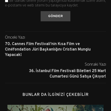
Bir dahaki sefere yorum yaptığımda kullanılmak üzere adımı,
e-postamı ve web sitemi bu tarayıcıya kaydet.
Önceki Yazı
70. Cannes Film Festivali’nin Kısa Film ve
Cinéfondation Jüri Başkanlığını Cristian Mungiu
Yapacak!
Sonraki Yazı
36. İstanbul Film Festivali Biletleri 25 Mart
Cumartesi Günü Satışa Çıkıyor!
BUNLAR DA İLGINIZI ÇEKEBILIR