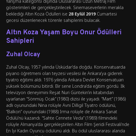
Yarışma kategorisi dışında Uluslararası Uzun Metraj Film
gösterimleri de gerçekleştirilecek. Sinemaseverlerin merakla
beklediği Altın Koza Ödülleri ise
28 Eylül 2019
Cumartesi
gecesi düzenlenecek törenle sahiplerini bulacak.
Altın Koza Yaşam Boyu Onur Ödülleri
Sahipleri
Zuhal Olcay
Zuhal Olcay, 1957 yılında Üsküdar’da doğdu. Konservatuarda
piyano öğretmeni olan teyzesi vesilesi ile Ankara’ya giderek
tiyatro eğitimi aldı. 1976 yılında Ankara Devlet Konservatuarı
yüksek bölümünü bitirdi. Bir sene Londra’da eğitim gördü. İlk
televizyon deneyimini Reşat Nuri Güntekin’in kitabından
uyarlanan “Sönmüş Ocak” (1980) dizisi ile yaşadı. “Mart” (1986)
adlı oyunundaki Nina rolüyle Avni Dilligil Tiyatro ödülünü,
“Balkon” oyunundaki (1988) Irma rolüyle de Ankara Sanat
Ödülü’nü kazandı. “Sahte Cennete Veda” (1989) filmindeki
rolüyle Almanya’da gerçekleştirilen Altın Film Şeridi Festivali’nde
En İyi Kadın Oyuncu ödülünü aldı. Bu ödül uluslararası alanda