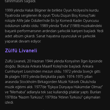
tanınmasını sağladı.
1999 yılında Haluk Bilginer ile birlikte Oyun Atölyesi’ni kurdu.
Tiyatroda sergilenen ilk oyun “Dolu Düşün Boş Konuş”taki
rolüyle Afife Jale Ödülleri’nde En İyi Komedi Kadın Oyuncusu
ödülünün sahibi oldu. 1989 yılında “Evita” (1989) müzikalindeki
başarılı performansının ardından şarkıcılık kariyeri başladı. Yedi
adet albüm çıkardı. Sanat hayatına oyunculuk ve şarkıcılık
yaparak devam ediyor.
Zülfü Livaneli
Zülfü Livaneli, 20 Haziran 1944 yılında Konya’nın Ilgın ilçesinde
doğdu. İlkokula Ankara Maarif Koleji’nde başladı. Ankara
Cumhuriyet Lisesi’nden mezun oldu. 1972 yılında İsveç’e gitti.
İlk plağını 1973 yılında Belçika’da yaptı. 1974-1975 yılları
arasında Stockholm Birkagorden Müzik Yüksek Okulu’nda
müzik eğitimi aldı. 1977’de “Eşkıya Dünyaya Hükümdar Olmaz”
ve “Merhaba” adlarıyla tek saz kullandığı plaklar yaptı. Bunları
1978’da “Nazım Türküsü”, 1979’da “Atlının Türküsü” çalışmaları
izledi.