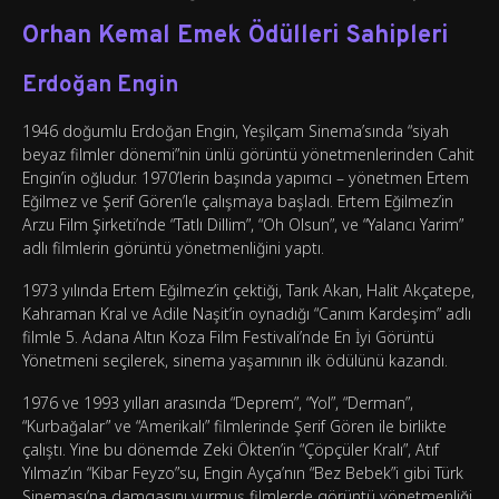
Orhan Kemal Emek Ödülleri Sahipleri
Erdoğan Engin
1946 doğumlu Erdoğan Engin, Yeşilçam Sinema’sında “siyah
beyaz filmler dönemi”nin ünlü görüntü yönetmenlerinden Cahit
Engin’in oğludur. 1970’lerin başında yapımcı – yönetmen Ertem
Eğilmez ve Şerif Gören’le çalışmaya başladı. Ertem Eğilmez’in
Arzu Film Şirketi’nde “Tatlı Dillim”, “Oh Olsun”, ve “Yalancı Yarim”
adlı filmlerin görüntü yönetmenliğini yaptı.
1973 yılında Ertem Eğilmez’in çektiği, Tarık Akan, Halit Akçatepe,
Kahraman Kral ve Adile Naşit’in oynadığı “Canım Kardeşim” adlı
filmle 5. Adana Altın Koza Film Festivali’nde En İyi Görüntü
Yönetmeni seçilerek, sinema yaşamının ilk ödülünü kazandı.
1976 ve 1993 yılları arasında “Deprem”, “Yol”, “Derman”,
“Kurbağalar” ve “Amerikalı” filmlerinde Şerif Gören ile birlikte
çalıştı. Yine bu dönemde Zeki Ökten’in “Çöpçüler Kralı”, Atıf
Yılmaz’ın “Kibar Feyzo”su, Engin Ayça’nın “Bez Bebek”i gibi Türk
Sineması’na damgasını vurmuş filmlerde görüntü yönetmenliği