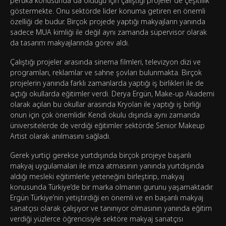
peruka konusunda da olduğu için çalıştığı projeler de çeşitlilik
göstermekte. Onu sektörde lider konuma getiren en önemli
özelliği de budur. Birçok projede yaptığı makyajların yanında
sadece MUA kimliği ile değil aynı zamanda süpervisor olarak
da tasarım makyajlarında görev aldı.
Çalıştığı projeler arasında sinema filmleri, televizyon dizi ve
programları, reklamlar ve sahne şovları bulunmakta. Birçok
projelerin yanında farklı zamanlarda yaptığı iş birlikleri ile de
açtığı okullarda eğitimler verdi. Derya Ergün, Make-up Akademi
olarak açılan bu okullar arasında Kryolan ile yaptığı iş birliği
onun için çok önemlidir. Kendi okulu dışında aynı zamanda
üniversitelerde de verdiği eğitimler sektörde Senior Makeup
Artist olarak anılmasını sağladı.
Gerek yurtiçi gerekse yurtdışında birçok projeye başarılı
makyaj uygulamaları ile imza atmasının yanında yurtdışında
aldığı mesleki eğitimlerle yeteneğini birleştirip, makyaj
konusunda Türkiye’de bir marka olmanın gurunu yaşamaktadır.
Ergün Türkiye’nin yetiştirdiği en önemli ve en başarılı makyaj
sanatçısı olarak çalışıyor ve tanınıyor olmasının yanında eğitim
verdiği yüzlerce öğrencisiyle sektöre makyaj sanatçısı