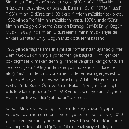
Sinemaya, Tunç Okan’ın İsveç’te çektiği “Otobüs” (1974) filminin
müziklerini düzenleyerek başladı. Bu filmi, “Sürü” (1978), “Hazal”
(1981), “Yılanı Öldürseler” (1981) gibi filmlerin müzikleri takip etti.
1982 yılında “Yol” filminin müziklerini yaptı. 1978 yılında “Sürü”
filminin müziğiyle Sinema Yazarları Derneği (SİYAD) En İyi Özgün
Müzik, 1982 yılında “Yılanı Öldürseler” filminin müzikleriyle de
Ankara Sanatevi En İyi Özgün Müzik ödüllerini kazandı.
1987 yılında Yaşar Kemal’in aynı adlı romanından uyarladığı “Yer
Demir Gök Bakır” filmiyle yönetmenliğe başladı. Film, içerikten
çok biçimsellik, mekân derinliği, renkler ve şiirsel kar görüntüleri
ile dikkat çekti. 1988 yılında senaryosunu kendisinin kaleme
aldığı “Sis” filmi ile ikinci yönetmenlik denemesini gerçekleştirdi.
Film, 26. Antalya Film Festivali’nde En İyi 2. Film, Akdeniz Film
Festivali’nde Büyük Ödül ve Kültür Bakanlığı Başarı Ödülü gibi
ödüllere layık görüldü. “Sis”i 1993 yılında, senaryosunu Zeynep
Avcı ile birlikte yazdığı “Şahmaran” takip etti.
Sabah, Milliyet ve Vatan gazetelerinde köşe yazarlığı yaptı.
Edebiyat alanında da ürünler veren yönetmen son olarak, 2010
yılında senaryosunu yine kendisinin yazdığı ve Atatürk’ün son iki
saatini perdeye aktardığı “Veda” filmi ile izleyiciyle buluştu.