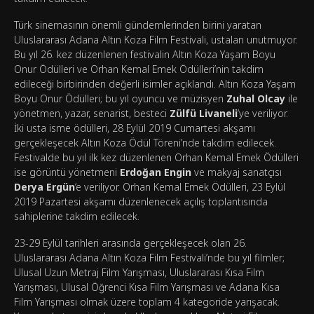
Türk sinemasının önemli gündemlerinden birini yaratan
Uluslararası Adana Altın Koza Film Festivali, ustaları unutmuyor.
Bu yıl 26. kez düzenlenen festivalin Altın Koza Yaşam Boyu
Onur Ödülleri ve Orhan Kemal Emek Ödülleri’nin takdim
edileceği birbirinden değerli isimler açıklandı. Altın Koza Yaşam
Boyu Onur Ödülleri; bu yıl oyuncu ve müzisyen
Zuhal Olcay
ile
yönetmen, yazar, senarist, besteci
Zülfü Livaneli
‘ye veriliyor.
İki usta isme ödülleri, 28 Eylül 2019 Cumartesi akşamı
gerçekleşecek Altın Koza Ödül Töreni’nde takdim edilecek.
Festivalde bu yıl ilk kez düzenlenen Orhan Kemal Emek Ödülleri
ise görüntü yönetmeni
Erdoğan Engin
ve makyaj sanatçısı
Derya Ergün
‘e veriliyor. Orhan Kemal Emek Ödülleri, 23 Eylül
2019 Pazartesi akşamı düzenlenecek açılış toplantısında
sahiplerine takdim edilecek.
23-29 Eylül tarihleri arasında gerçekleşecek olan 26.
Uluslararası Adana Altın Koza Film Festivali’nde bu yıl filmler;
Ulusal Uzun Metraj Film Yarışması, Uluslararası Kısa Film
Yarışması, Ulusal Öğrenci Kısa Film Yarışması ve Adana Kısa
Film Yarışması olmak üzere toplam 4 kategoride yarışacak.