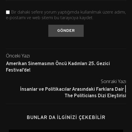
Bir dahaki sefere yorum yaptığımda kullanılmak üzere adımı,
e-postamı ve web sitemi bu tarayıcıya kaydet.
Önceki Yazı
Amerikan Sinemasının Öncü Kadınları 25. Gezici
Festival’de!
Sonraki Yazı
İnsanlar ve Politikacılar Arasındaki Farklara Dair |
The Politicians Dizi Eleştirisi
BUNLAR DA İLGINIZI ÇEKEBILIR