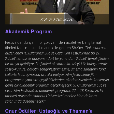
Prof. Dr. Adem Sözüer
Akademik Program
Festivalde, dünyanın birçok yerinden adalet ve barış temalı
filmleri izlenime sunduklarını dile getiren Sözüer,
“Dokuzuncusu
düzenlenen “Uluslararası Suç ve Ceza Film Festivali”nde bu yıl,
‘Adalet’ teması ile dünyanın dört bir yanından “Adalet” temalı filmleri
bir araya getiriliyor. Bu filmleri oluşturanları izleyici ile buluşturarak;
sosyo-kültürel hayatın zenginleştirilmesine, sinema sanatının farklı
kültürlerle tanışmasına aracılık ediliyor. Film festivalinde film
programının yanı sıra çeşitli ülkelerden akademisyenlerin katılımıyla
geniş bir akademik program gerçekleşecek. 9. Uluslararası Suç ve
Ceza Film Festivali’nin akademik programı, 22 – 28 Kasım 2019
tarihleri arasında İstanbul Üniversitesi merkez bina doktora
salonunda düzenlenecek.”
Onur Ödülleri Ustaoğlu ve Thaman’a