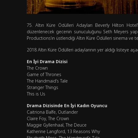
75. Altın Küre Ödülleri Adayları Beverly Hilton Hote
düzenlenecek gecenin sunuculuğunu Seth Meyers yapacak
Productions’ın üstlendiği Altın Küre Ödülleri sinema ve tel
2018 Altın Küre Ödülleri adaylarının yer aldığı listeye aşa
En İyi Drama Dizisi
The Crown
Game of Thrones
The Handmaid’s Tale
Stranger Things
This is Us
Drama Dizisinde En İyi Kadın Oyuncu
Caitriona Balfe, Outlander
Claire Foy, The Crown
Maggie Gyllenhaal, The Deuce
Katherine Langford, 13 Reasons Why
Elisabeth Moss, The Handmaid’s Tale