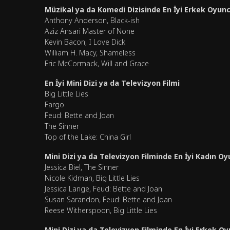
Müzikal ya da Komedi Dizisinde En İyi Erkek Oyun
Anthony Anderson, Black-ish
Aziz Ansari Master of None
Kevin Bacon, I Love Dick
William H. Macy, Shameless
Eric McCormack, Will and Grace
En İyi Mini Dizi ya da Televizyon Filmi
Big Little Lies
Fargo
Feud: Bette and Joan
The Sinner
Top of the Lake: China Girl
Mini Dizi ya da Televizyon Filminde En İyi Kadın O
Jessica Biel, The Sinner
Nicole Kidman, Big Little Lies
Jessica Lange, Feud: Bette and Joan
Susan Sarandon, Feud: Bette and Joan
Reese Witherspoon, Big Little Lies
Mini Dizi ya da Televizyon Filminde En İyi Erkek O