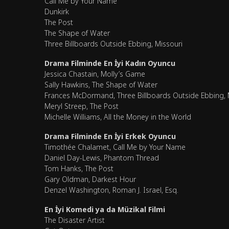
Call Me by Your Name
Dunkirk
The Post
The Shape of Water
Three Billboards Outside Ebbing, Missouri
Drama Filminde En İyi Kadın Oyuncu
Jessica Chastain, Molly’s Game
Sally Hawkins, The Shape of Water
Frances McDormand, Three Billboards Outside Ebbing, 
Meryl Streep, The Post
Michelle Williams, All the Money in the World
Drama Filminde En İyi Erkek Oyuncu
Timothée Chalamet, Call Me by Your Name
Daniel Day-Lewis, Phantom Thread
Tom Hanks, The Post
Gary Oldman, Darkest Hour
Denzel Washington, Roman J. Israel, Esq.
En İyi Komedi ya da Müzikal Filmi
The Disaster Artist