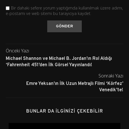
Bir dahaki sefere yorum yaptığımda kullanılmak üzere adımı,
e-postamı ve web sitemi bu tarayıcıya kaydet.
Önceki Yazı
Michael Shannon ve Michael B. Jordan’ın Rol Aldığı
‘Fahrenheit 451’den İlk Görsel Yayınlandı!
Sonraki Yazı
Emre Yeksan’ın İlk Uzun Metrajlı Filmi ‘Körfez’
Venedik’te!
BUNLAR DA İLGINIZI ÇEKEBILIR