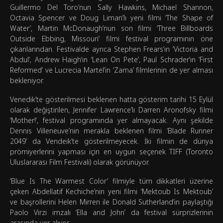
Guillermo Del Toro’nun Sally Hawkins, Michael Shannon,
Octavia Spencer ve Doug Liman’lı yeni filmi ‘The Shape of
Water’, Martin McDonaugh‘nun son filmi ‘Three Billboards
Outside Ebbing, Missouri’ filmi festival programının öne
çıkanlarından. Festivalde ayrıca Stephen Frears’ın ‘Victoria and
Abdul’, Andrew Haigh‘ın ‘Lean On Pete’, Paul Schrader‘ın ‘First
Reformed’ ve Lucrecia Martel’in ‘Zama’ filmlerinin de yer alması
bekleniyor.
Venedik’te gösterilmesi beklenen hatta gösterim tarihi 15 Eylül
olarak değiştirilen, Jennifer Lawrence’lı Darren Aronofsky filmi
‘Mother!’, festival programında yer almayacak. Aynı şekilde
Dennis Villeneuve’nin merakla beklenen filmi ‘Blade Runner
2049’ da Vendeik’te gösterilmeyecek. İki filmin de dünya
prömiyerlerini yapması için en uygun seçenek TIFF (Toronto
Uluslararası Film Festivali) olarak görünüyor.
‘Blue Is The Warmest Color’ filmiyle tüm dikkatleri üzerine
çeken Abdellatif Kechiche’nin yeni filmi ‘Mektoub Is Mektoub’
ve başrollerini Helen Mirren ile Donald Sutherland’in paylaştığı
Paolo Virzi imzalı ‘Ella and John’ da festival sürprizlerinin
arasında yer alıyor.