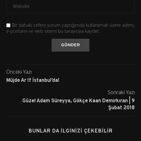
Bir dahaki sefere yorum yaptığımda kullanılmak üzere adımı,
e-postamı ve web sitemi bu tarayıcıya kaydet.
Önceki Yazı
Müjde Ar !f İstanbul’da!
Sonraki Yazı
Güzel Adam Süreyya, Gökçe Kaan Demirkıran | 9
Şubat 2018
BUNLAR DA İLGINIZI ÇEKEBILIR