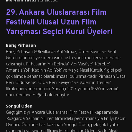
29. Ankara Uluslararası Film
Festivali Ulusal Uzun Film
Yarışması Seçici Kurul Üyeleri
Barış Pirhasan
Barış Pirhasan 80’li yıllarda Atıf Yılmaz, Ömer Kavur ve Şerif
Gören gibi Türkiye sinemasının usta yönetmenleriyle beraber
çalışmıştır. Pirhasan’ın ‘Ah Belinda’, ‘Adı Vasfiye’, ‘Körebe’,
‘Amansız Yol’, ‘Kadının Adı Yok’ ve ‘Asiye Nasıl Kurtulur’ gibi pek
çok filmde senarist olarak imzası bulunmaktadır. Pirhasan ‘Usta
Beni Öldürsene’, ‘O da Beni Seviyor’ ve ‘Adem’in Trenleri’
filmlerinin yönetmenidir. Sanatçı 2017 yılında İKSV’nin verdiği
onur ödülüne değer bulunmuştur.
Songül Öden
Geçtiğimiz yıl Ankara Uluslararası Film Festivali kapsamında
‘Rüzgârda Salınan Nilüfer’ filmindeki performansıyla En İyi Kadın
Oyuncu Ödülüne hak kazanan Songül Öden, pek çok tiyatro
oyununda ve sinema filminde rol almıştır. Öden, Sadri Alışık