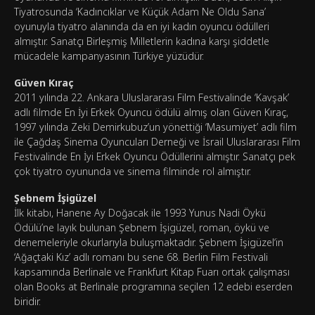
Tiyatrosunda ‘Kadıncıklar ve Küçük Adam Ne Oldu Sana’
oyunuyla tiyatro alanında da en iyi kadın oyuncu ödülleri
almıştır. Sanatçı Birleşmiş Milletlerin kadına karşı şiddetle
mücadele kampanyasının Türkiye yüzüdür.
Güven Kıraç
2011 yılında 22. Ankara Uluslararası Film Festivalinde ‘Kavşak’
adlı filmde En İyi Erkek Oyuncu ödülü almış olan Güven Kıraç,
1997 yılında Zeki Demirkubuz’un yönettiği ‘Masumiyet’ adlı film
ile Çağdaş Sinema Oyuncuları Derneği ve İsrail Uluslararası Film
Festivalinde En İyi Erkek Oyuncu Ödüllerini almıştır. Sanatçı pek
çok tiyatro oyununda ve sinema filminde rol almıştır.
Şebnem İşigüzel
İlk kitabı, Hanene Ay Doğacak ile 1993 Yunus Nadi Öykü
Ödülü’ne layık bulunan Şebnem İşigüzel, roman, öykü ve
denemeleriyle okurlarıyla buluşmaktadır. Şebnem İşigüzel‘in
‘Ağaçtaki Kız’ adlı romanı bu sene 68. Berlin Film Festivali
kapsamında Berlinale ve Frankfurt Kitap Fuarı ortak çalışması
olan Books at Berlinale programına seçilen 12 edebi eserden
biridir.