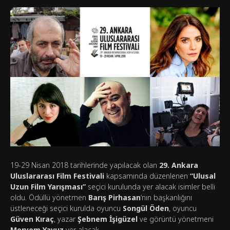
19-29 Nisan 2018 tarihlerinde yapılacak olan
29. Ankara
Uluslararası Film Festivali
kapsamında düzenlenen
“Ulusal
Uzun Film Yarışması”
seçici kurulunda yer alacak isimler belli
oldu. Ödüllü yönetmen
Barış Pirhasan
‘nın başkanlığını
üstleneceği seçici kurulda oyuncu
Songül Öden
, oyuncu
Güven Kıraç
, yazar
Şebnem İşigüzel
ve görüntü yönetmeni
Meryem Yavuz
yer alacak.