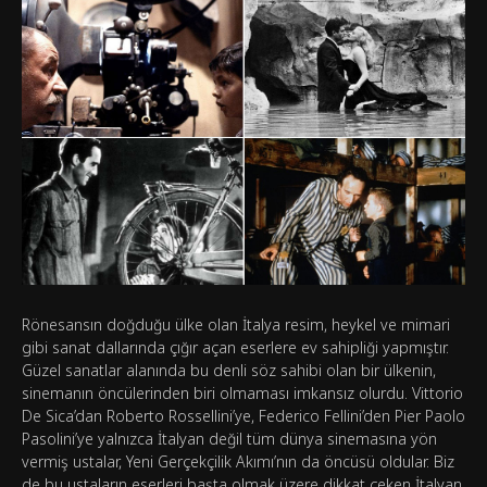
Rönesansın doğduğu ülke olan İtalya resim, heykel ve mimari
gibi sanat dallarında çığır açan eserlere ev sahipliği yapmıştır.
Güzel sanatlar alanında bu denli söz sahibi olan bir ülkenin,
sinemanın öncülerinden biri olmaması imkansız olurdu. Vittorio
De Sica’dan Roberto Rossellini’ye, Federico Fellini’den Pier Paolo
Pasolini’ye yalnızca İtalyan değil tüm dünya sinemasına yön
vermiş ustalar, Yeni Gerçekçilik Akımı’nın da öncüsü oldular. Biz
de bu ustaların eserleri başta olmak üzere dikkat çeken İtalyan