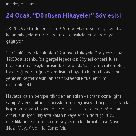
inceleyebilirsiniz.
24 Ocak: “Dönüşen Hikayeler” Söyleşisi
23-26 Ocak’ta düzenlenen 9.Pembe Hayat Kuirfest, hayatta
kalan hikayelerinin dönüştürücü olasılıklarını tartışmaya
çağırıyor!
24 Ocak’ta yapılacak olan “Dönüşen Hikayeler” söyleşisi saat
19:00’da İstanbul’da gerçekleşecektir. Söyleşi öncesi, Jules
Rosskam’ın ailesiyle arasındaki kopukluğu anlamdırabilmek için
başladığı yolculuğu ve kendisinin hayatta kalma hikayesini
yeniden keşfetmesini anlatan “Ataerkil Ritüeller” filmi
gösterilecektir.
Hayatta kalan perspektifinden anlatılan ve trans öznelliğine
sahip Ataerkil Ritüeller, Rosskam’ın geçmişi ve bugünü arasında
köprü kurarken hikayelerin dönüştürücü gücüne değerli bir
örnek sunuyor. Hayatta kalan hikayelerinin dönüştürücü
olasılıklarını ele alacak olan söyleşinin katılımcıları ise Nayuk
(Nazlı Mayuk) ve Hilal Esmer’dir.