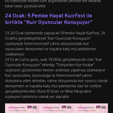
bu transfobik ittifakın tüm argümanları yeniden ele alınarak
teker teker çürütülecektir.
24 Ocak: 9.Pembe Hayat KuirFest ile
birlikte “Kuir Oyuncular Konuşuyor”
23-26 Ocak tarihlerinde yapılacak 9.Pembe Hayat KuirFest, 24
Ocak’ta gerçekleştirilecek “Kuir Oyuncular Konuşuyor”
söyleşisiyle heteronormatif sahne dünyasındaki kuir
oyuncuların deneyimleri ve hayatta kalış mücadelelerine
odaklanıyor.
24 Ocak Cuma günü, saat 18:00’da gerçekleşecek olan “Kuir
Oyuncular Konuşuyor” etkinliği, “Türkiye’den Kuir Kısalar”
seçkisinin gösteriminin hemen ardından yapılması planlanıyor.
Kuir oyunculara, oyunculuğa ve heteronormatif sahne
dünyasına adım atmaları, sahne dünyasında kuir oyuncu olarak
deneyimleri ve hayatta kalış mücadelelerine dair bir sohbet
gerçekleştirilecektir. Bulut B.Sezer ve Nihal Albayrak’ın
söyleşinin katılımcısı olarak yer alacaktır.