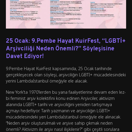
25 Ocak: 9.Pembe Hayat KuirFest, “LGBTİ+
Arşivciliği Neden Önemli?” Söyleşisine
Davet Ediyor!
9.Pembe Hayat KuirFest kapsamında, 25 Ocak tarihinde
gerçekleşecek olan söyleşi, arşivciliğin LGBTİ+ mücadelesindeki
yerini Lambdaİstanbul örneğiyle ele alacak.
New York’ta 1970’lerden bu yana faaliyetlerine devam eden lez-
bi feminist arşiv kolektifini konu edinen Arşivciler, aktivizm
alanında LGBTİ+ tarihi ve arşivciliğini yeniden tartışmaya
açmayı hedefliyor. Tarih yazmanın ve arşivciliğin LGBTİ+
mücadelesindeki yeri Lambdaİstanbul örneğiyle ele alınacak.
“Neden arşiv oluşturulmalı ve arşive sahip çıkmak neden
önemli? Aktivizm ile arşiv nasıl ilişkilenir?” gibi çeşitli sorulara