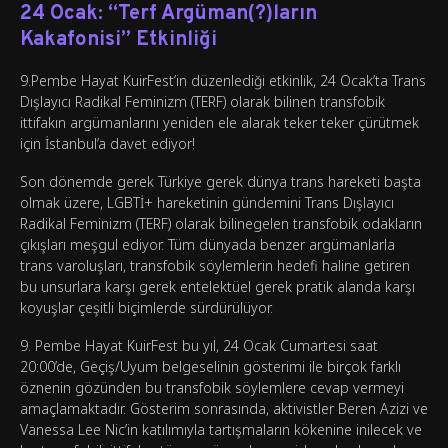
24 Ocak: “Terf Argüman(?)ların
Kakafonisi” Etkinliği
9.Pembe Hayat KuirFest’in düzenlediği etkinlik, 24 Ocak’ta Trans
Dışlayıcı Radikal Feminizm (TERF) olarak bilinen transfobik
ittifakın argümanlarını yeniden ele alarak teker teker çürütmek
için İstanbul’a davet ediyor!
Son dönemde gerek Türkiye gerek dünya trans hareketi başta
olmak üzere, LGBTİ+ hareketinin gündemini Trans Dışlayıcı
Radikal Feminizm (TERF) olarak bilinegelen transfobik odakların
çıkışları meşgul ediyor. Tüm dünyada benzer argümanlarla
trans varoluşları, transfobik söylemlerin hedefi haline getiren
bu unsurlara karşı gerek entelektüel gerek pratik alanda karşı
koyuşlar çeşitli biçimlerde sürdürülüyor.
9. Pembe Hayat KuirFest bu yıl, 24 Ocak Cumartesi saat
20:00’de, Geçiş/Uyum belgeselinin gösterimi ile birçok farklı
öznenin gözünden bu transfobik söylemlere cevap vermeyi
amaçlamaktadır. Gösterim sonrasında, aktivistler Beren Azizi ve
Vanessa Lee Nic’in katılımıyla tartışmaların kökenine inilecek ve