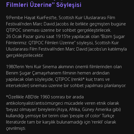
Filmleri Üzerine” Söyleşisi
9.Pembe Hayat KuirFest’te, Scottish Kuir Uluslararası Film
Festivali’nden Marc David Jacobs ile birlikte geçmişten bugüne
QTIPOC sineması üzerine bir sohbet gerçekleştirilecek.
26 Ocak Pazar günü saat 19:15’te yapılacak olan “Bizim Şugar
Filmlerimiz: QTIPOC Filmleri Üzerine” söyleşisi, Scottish Kuir
Uluslararası Film Festivali’nden Marc David Jacobs’un katılımıyla
gerçekleştirilecektir.
1980’lerin Yeni Kuir Sinema akımının önemli filmlerinden olan
Benim Şugar Çamaşırhanem filminin hemen ardından
yapılacak olan söyleşide, QTIPOC (renkli* kuir, trans ve
interseksler) sineması üzerine bir sohbet yapılması planlanıyor.
*Özellikle ABD’de 1960 sonrası bir arada
antikolonyalist/antisömürgeci mücadele veren etnik olarak
‘beyaz olmayan’ bireylerin (Asya, Afrika, Güney Amerika gibi)
kullandığı şemsiye bir terim olan ‘people of color’ Türkçe
literatürde tam bir karşılık bulunamadığı için ‘renkli’ olarak
çevrilmişti.