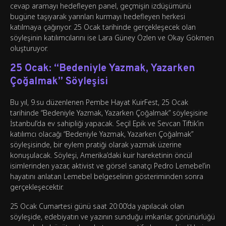
cevap aramayı hedefleyen panel, geçmişin izdüşümünü
bugüne taşıyarak yarınları kurmayı hedefleyen herkesi
katılmaya çağırıyor. 25 Ocak tarihinde gerçekleşecek olan
söyleşinin katılımcılarını ise Lara Güney Özlen ve Okay Gökmen
oluşturuyor.
25 Ocak: “Bedeniyle Yazmak, Yazarken
Çoğalmak” Söyleşisi
Bu yıl, 9.su düzenlenen Pembe Hayat KuirFest, 25 Ocak
tarihinde “Bedeniyle Yazmak, Yazarken Çoğalmak” söyleşisine
İstanbul’da ev sahipliği yapacak. Seçil Epik ve Sevcan Tiftik’in
katılımcı olacağı “Bedeniyle Yazmak, Yazarken Çoğalmak”
söyleşisinde, bir eylem pratiği olarak yazmak üzerine
konuşulacak. Söyleşi, Amerika’daki kuir hareketinin öncül
isimlerinden yazar, aktivist ve görsel sanatçı Pedro Lemebel’in
hayatını anlatan Lemebel belgeselinin gösteriminden sonra
gerçekleşecektir.
25 Ocak Cumartesi günü saat 20:00’da yapılacak olan
söyleşide, edebiyatın ve yazının sunduğu imkanlar, görünürlüğü