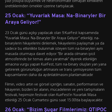
yazı yoluyla büyütmek ve heteronormatif olmayan kimliklerin
ürettiklerinden örnekler üzerine tartışılacak.
25 Ocak: “Yuvarlak Masa: Na-Binaryler Bir
Araya Geliyor!”
23 Ocak günü açılışı yapılacak olan 9.KuirFest kapsamında
“Yuvarlak Masa: Na-Binaryler Bir Araya Geliyor” etkinliği; na-
binarylerin hikayelerini dinlemek, hikayelerini paylaşmak ya da
sadece bu etkinlikte bulunmak isteyen tüm na-binaryleri aynı
masada oturmaya davet ediyor. “Bir arada olmanın iyicil
atmosferinde bir temas alanı yaratmak” diyerek etkinliğin
amacına vurgu yapan KuirFest, tüm na-binary oluşları yan yana
getirerek görünürlüğün artmasını ve trans şemsiyesinin tüm
kapsamlarının daha da aydınlatılmasını planlamaktadır.
Filmin, video artın ve görsel içeriğin; sanatın, performansın ve
hikayenin; bizden bir alanın, mücadelenin ve yeni tartışmaların
festivali, hepimizin festivali olan KuirFest’in Yuvarlak Masa
etkinliği 25 Ocak Cumartesi günü saat 15.00’da başlayacaktır.
26 Ocak: “Bizim Şugar Filmlerimiz: QTIPOC