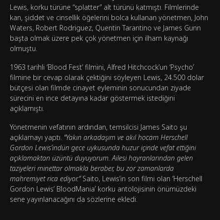
Lewis, korku türüne “splatter” alt türünü katmıştı. Filmlerinde
kan, şiddet ve cinsellik öğelerini bolca kullanan yönetmen, John
Waters, Robert Rodriguez, Quentin Tarantino ve James Gunn
başta olmak üzere pek çok yönetmen için ilham kaynağı
olmuştu.
1963 tarihli ‘Blood Fest’ filmini, Alfred Hitchcock’un ‘Psycho’
filmine bir cevap olarak çektiğini söyleyen Lewis, 24.500 dolar
bütçesi olan filmde cinayet eyleminin sonucundan ziyade
sürecini en ince detayına kadar göstermek istediğini
açıklamıştı.
Yönetmenin vefatının ardından, temsilcisi James Saito şu
açıklamayı yaptı.
“Yakın arkadaşım ve akıl hocam Herschell
Gordon Lewis’indün gece uykusunda huzur içinde vefat ettiğini
açıklamaktan üzüntü duyuyorum. Ailesi hayranlarından gelen
taziyeleri minettar olmakla beraber, bu zor zamanlarda
mahremiyet rica ediyor.”
Saito, Lewis’in son filmi olan ‘Herschell
Gordon Lewis’ BloodMania’ korku antolojisinin önümüzdeki
sene yayınlanacağını da sözlerine ekledi.