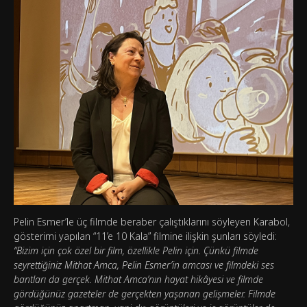
Pelin Esmer’le üç filmde beraber çalıştıklarını söyleyen Karabol,
gösterimi yapılan “11’e 10 Kala” filmine ilişkin şunları söyledi:
“Bizim için çok özel bir film, özellikle Pelin için. Çünkü filmde
seyrettiğiniz Mithat Amca, Pelin Esmer’in amcası ve filmdeki ses
bantları da gerçek. Mithat Amca’nın hayat hik
â
yesi ve filmde
gördüğünüz gazeteler de gerçekten yaşanan gelişmeler. Filmde