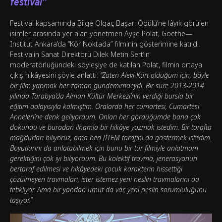
festival”
Festival kapsamında Bilge Olgaç Başarı Ödülü’ne lâyık görülen
isimler arasında yer alan yönetmen Ayşe Polat, Goethe—
Institut Ankara’da “Kör Noktada” filminin gösterimine katıldı.
Festivalin Sanat Direktörü Dilek Metin Sert’in
moderatörlüğündeki söyleşiye de katılan Polat, filmin ortaya
çıkış hikâyesini şöyle anlattı:
“Zaten Alevi-Kürt olduğum için, böyle
bir film yapmak her zaman gündemimdeydi. Bir süre 2013-2014
yılında Tarabya’da Alman Kültür Merkezi’nin verdiği bursla bir
eğitim dolayısıyla kalmıştım. Oralarda her cumartesi, Cumartesi
Anneleri’ne denk geliyordum. Onları her gördüğümde bana çok
dokundu ve buradan ilhamla bir hikâye yazmak istedim. Bir tarafta
mağdurları biliyoruz, ama ben JİTEM tarafını da göstermek istedim.
Boyutlarını da anlatabilmek için bunu bir tür filmiyle anlatmam
gerektiğini çok iyi biliyordum. Bu kolektif travma, jenerasyonun
bertaraf edilmesi ve hikâyedeki çocuk karakterin hissettiği
çözülmeyen travmaları, ister istemez yeni neslin travmalarını da
tetikliyor. Ama bir yandan umut da var, yeni neslin sorumluluğunu
taşıyor.”