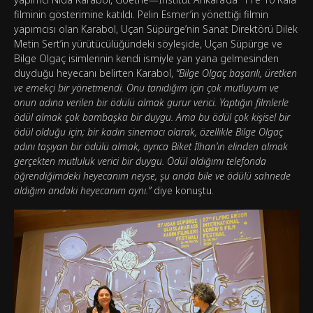
filminin gösterimine katıldı. Pelin Esmer’in yönettiği filmin
yapımcısı olan Karabol, Uçan Süpürge’nin Sanat Direktörü Dilek
Metin Sert’in yürütücülüğündeki söyleşide, Uçan Süpürge ve
Bilge Olgaç isimlerinin kendi ismiyle yan yana gelmesinden
duyduğu heyecanı belirten Karabol,
“Bilge Olgaç başarılı, üretken
ve emekçi bir yönetmendi. Onu tanıdığım için çok mutluyum ve
onun adına verilen bir ödülü almak gurur verici. Yaptığın filmlerle
ödül almak çok bambaşka bir duygu. Ama bu ödül çok kişisel bir
ödül olduğu için; bir kadın sinemacı olarak, özellikle Bilge Olgaç
adını taşıyan bir ödülü almak, ayrıca Biket İlhan’ın elinden almak
gerçekten mutluluk verici bir duygu. Ödül aldığımı telefonda
öğrendiğimdeki heyecanım neyse, şu anda bile ve ödülü sahnede
aldığım andaki heyecanım aynı.”
diye konuştu.