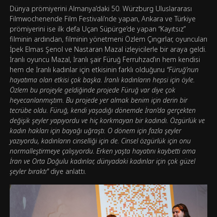
Dünya prömiyerini Almanya’daki 50. Würzburg Uluslararası
Filmwochenende Film Festivali’nde yapan, Ankara ve Türkiye
prömiyerini ise ilk defa Uçan Süpürge’de yapan “Kayıtsız”
filminin ardından, filminin yönetmeni Özlem Çıngırlar, oyuncuları
İpek Elmas Şenol ve Nastaran Mazal izleyicilerle bir araya geldi.
İranlı oyuncu Mazal, İranlı şair Füruğ Ferruhzad’ın hem kendisi
hem de İranlı kadınlar için etkisinin farklı olduğunu
“Füruğ’nun
hayatıma olan etkisi çok başka. İranlı kadınların hepsi için öyle.
Özlem bu projeyle geldiğinde projede Füruğ var diye çok
heyecanlanmıştım. Bu projede yer almak benim için derin bir
tecrübe oldu. Füruğ, kendi yaşadığı dönemde İran’da gerçekten
değişik şeyler yapıyordu ve hiç korkmayan bir kadındı. Özgürlük ve
kadın hakları için bayağı uğraştı. O dönem için fazla şeyler
yazıyordu, kadınların cinselliği için de. Cinsel özgürlük için onu
normalleştirmeye çalışıyordu. Erken yaşta hayatını kaybetti ama
İran ve Orta Doğulu kadınlar, dünyadaki kadınlar için çok güzel
şeyler bıraktı”
diye anlattı.