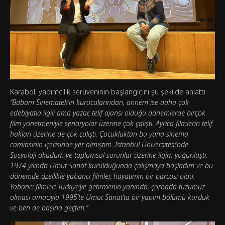
Karabol, yapımcılık serüveninin başlangıcını şu şekilde anlattı:
“Babam Sinematek’in kurucularından, annem ise daha çok
edebiyatla ilgili ama yazar, telif ajansı olduğu dönemlerde birçok
film yönetmeniyle senaryolar üzerine çok çalıştı. Ayrıca filmlerin telif
hakları üzerine de çok çalıştı. Çocukluktan bu yana sinema
camiasının içerisinde yer almıştım. İstanbul Üniversitesi’nde
Sosyoloji okudum ve toplumsal sorunlar üzerine ilgim yoğunlaştı.
1974 yılında Umut Sanat kurulduğunda çalışmaya başladım ve bu
dönemde özellikle yabancı filmler, hayatımın bir parçası oldu.
Yabancı filmleri Türkiye’ye getirmenin yanında, çorbada tuzumuz
olması amacıyla 1995’te Umut Sanat’ta bir yapım bölümü kurduk
ve ben de başına geçtim.”