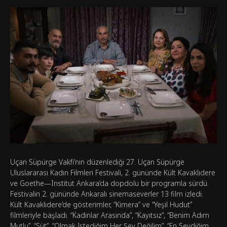
Uçan Süpürge Vakfı’nın düzenlediği 27. Uçan Süpürge
Uluslararası Kadın Filmleri Festivali, 2. gününde Kült Kavaklıdere
ve Goethe—Institut Ankara’da dopdolu bir programla sürdü.
Festivalin 2. gününde Ankaralı sinemaseverler 13 film izledi.
Kült Kavaklıdere’de gösterimler, “Kimera” ve “Yeşil Hudut”
filmleriyle başladı. “Kadınlar Arasında”, “Kayıtsız”, “Benim Adım
Mutlu”, “Süt”, “Olmak İstediğim Her Şey Değilim”, “En Sevdiğim