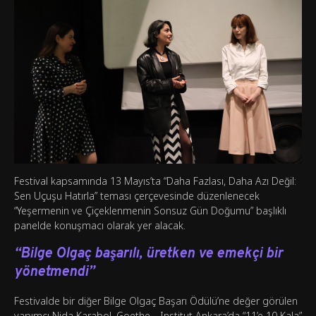
Festival kapsamında 13 Mayıs’ta “Daha Fazlası, Daha Azı Değil:
Sen Uçuşu Hatırla” teması çerçevesinde düzenlenecek
“Yeşermenin ve Çiçeklenmenin Sonsuz Gün Doğumu” başlıklı
panelde konuşmacı olarak yer alacak.
“Bilge Olgaç başarılı, üretken ve emekçi bir
yönetmendi”
Festivalde bir diğer Bilge Olgaç Başarı Ödülü’ne değer görülen
yapımcı Nida Karabol, Goethe—Institut Ankara’da “11’e 10 Kala”