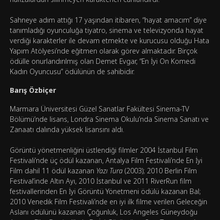
Sahneye adım attığı 17 yaşından itibaren, “hayat amacım” diye
tanımladığı oyunculuğa tiyatro, sinema ve televizyonda hayat
verdiği karakterler ile devam etmekte ve kurucusu olduğu Hata
Yapım Atölyesi’nde eğitmen olarak görev almaktadır. Birçok
ödülle onurlandırılmış olan Demet Evgar, “En İyi On Komedi
Kadın Oyuncusu” ödülünün de sahibidir.
Barış Özbiçer
Marmara Üniversitesi Güzel Sanatlar Fakültesi Sinema-TV
Bölümü’nde lisans, Londra Sinema Okulu’nda Sinema Sanatı ve
Zanaatı dalında yüksek lisansını aldı.
Görüntü yönetmenliğini üstlendiği filmler 2004 İstanbul Film
Festivali’nde üç ödül kazanan, Antalya Film Festivali’nde En İyi
Film dahil 11 ödül kazanan
Yazı Tura
(2003); 2010 Berlin Film
Festival’inde Altın Ayı, 2010 İstanbul ve 2011 RiverRun film
festivallerinden En İyi Görüntü Yönetmeni ödülü kazanan Bal;
2010 Venedik Film Festivali’nde en iyi ilk filme verilen Geleceğin
Aslanı ödülünü kazanan Çoğunluk, Los Angeles Güneydoğu