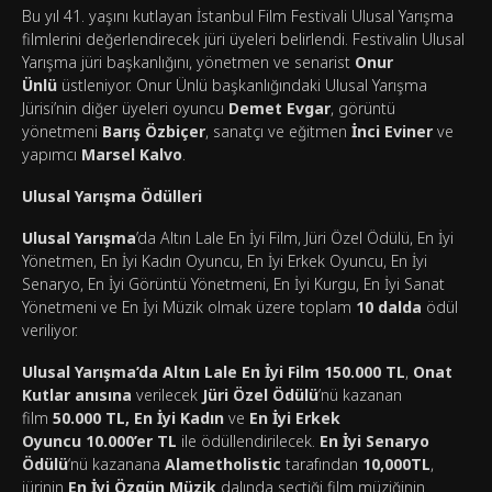
Bu yıl 41. yaşını kutlayan İstanbul Film Festivali Ulusal Yarışma
filmlerini değerlendirecek jüri üyeleri belirlendi. Festivalin Ulusal
Yarışma jüri başkanlığını, yönetmen ve senarist
Onur
Ünlü
üstleniyor. Onur Ünlü başkanlığındaki Ulusal Yarışma
Jürisi’nin diğer üyeleri oyuncu
Demet Evgar
, görüntü
yönetmeni
Barış Özbiçer
, sanatçı ve eğitmen
İnci Eviner
ve
yapımcı
Marsel Kalvo
.
Ulusal Yarışma Ödülleri
Ulusal Yarışma
’da
Altın Lale En İyi Film, Jüri Özel Ödülü, En İyi
Yönetmen, En İyi Kadın Oyuncu, En İyi Erkek Oyuncu, En İyi
Senaryo, En İyi Görüntü Yönetmeni, En İyi Kurgu, En İyi Sanat
Yönetmeni ve En İyi Müzik olmak üzere toplam
10 dalda
ödül
veriliyor.
Ulusal Yarışma’da Altın Lale En İyi Film
150.000 TL
,
Onat
Kutlar anısına
verilecek
Jüri Özel Ödülü
’nü kazanan
film
50.000 TL, En İyi Kadın
ve
En İyi Erkek
Oyuncu
10.000’er TL
ile ödüllendirilecek.
En İyi Senaryo
Ödülü
‘nü kazanana
Alametholistic
tarafından
10,000TL
,
jürinin
En İyi Özgün Müzik
dalında seçtiği film müziğinin