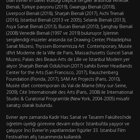
olan Eviner’in davet edildiği başlıca sergiler arasında Venedik
Bienali, Türkiye pavyonu (2019), Gwangju Bienali (2018),
Liverpool Bienali (2018), Sharjah Bienali (2017), Aichi Trienali
(2016), İstanbul Bienali (2013 ve 2005), Selanik Bienali (2013),
Asya Sanat Bienali (2013), Busan Bienali (2010), Şanghay Bienali
(2008) Venedik Bienali (1997 ve 2019) bulunuyor. İşlerinin
sergilendiği müzeler arasında ise Drawing Center, Philadelphia
Sanat Müzesi, Thyssen-Bornemisza Art Contemporary, Musée
d’Art Moderne de la Ville de Paris, Massachusetts Güncel Sanat
Müzesi, Palais des Beaux-Arts de Lille ve İstanbul Modern yer
alıyor. Sharjah Bienali Ödülü’nün (2017) sahibi Eviner Headlands
Center for the Arts (San Francisco, 2017), Rauschenberg
Foundation (Florida, 2017), SAM Art Projects (Paris, 2010),
Musée d’art contemporain du Val-de-Marne (Vitry-sur-Seine,
2009), Cité Internationalé des Arts (Paris, 2008) ile International
Studio & Curatorial Program’de (New York, 2004-2005) misafir
sanatçı olarak bulundu.
Eviner aynı zamanda Kadir Has Sanat ve Tasarım Fakültesi’nde
öğretim üyeliği görevine devam ediyor. İstanbul’da yaşıyor ve
çalışıyor. İnci Eviner’in yapıtlarından figürler 33. İstanbul Film
Festivali’nin afiş tasarımında kullanıldı.