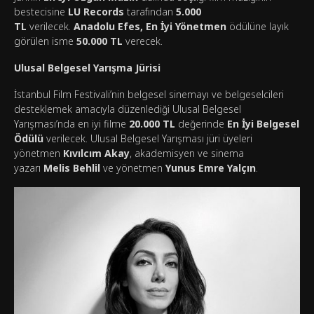
bestecisine
LU Records
tarafından
5.000
TL
verilecek.
Anadolu Efes, En İyi Yönetmen
ödülüne layık
görülen isme
50.000 TL
verecek.
Ulusal Belgesel Yarışma Jürisi
İstanbul Film Festivali’nin belgesel sinemayı ve belgeselcileri
desteklemek amacıyla düzenlediği Ulusal Belgesel
Yarışması’nda en iyi filme
20.000 TL
değerinde
En İyi Belgesel
Ödülü
verilecek. Ulusal Belgesel Yarışması jüri üyeleri
yönetmen
Kıvılcım Akay
, akademisyen ve sinema
yazarı
Melis Behlil
ve yönetmen
Yunus Emre Yalçın
.