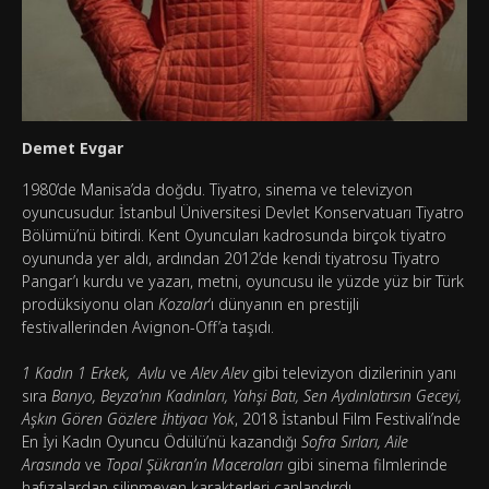
Demet Evgar
1980’de Manisa’da doğdu. Tiyatro, sinema ve televizyon
oyuncusudur. İstanbul Üniversitesi Devlet Konservatuarı Tiyatro
Bölümü’nü bitirdi. Kent Oyuncuları kadrosunda birçok tiyatro
oyununda yer aldı, ardından 2012’de kendi tiyatrosu Tiyatro
Pangar’ı kurdu ve yazarı, metni, oyuncusu ile yüzde yüz bir Türk
prodüksiyonu olan
Kozalar
‘ı dünyanın en prestijli
festivallerinden Avignon-Off’a taşıdı.
1 Kadın 1 Erkek, Avlu
ve
Alev Alev
gibi televizyon dizilerinin yanı
sıra
Banyo, Beyza’nın Kadınları, Yahşi Batı, Sen Aydınlatırsın Geceyi,
Aşkın Gören Gözlere İhtiyacı Yok
, 2018 İstanbul Film Festivali’nde
En İyi Kadın Oyuncu Ödülü’nü kazandığı
Sofra Sırları, Aile
Arasında
ve
Topal Şükran’ın Maceraları
gibi sinema filmlerinde
hafızalardan silinmeyen karakterleri canlandırdı.