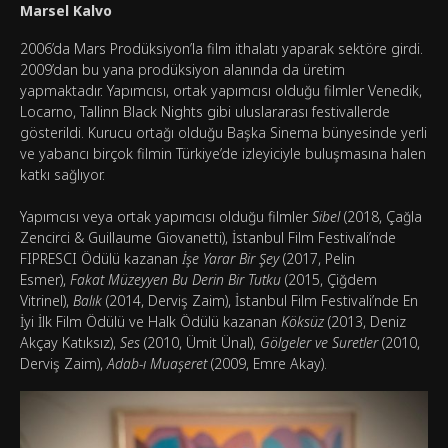
Marsel Kalvo
2006’da Mars Prodüksiyon’la film ithalatı yaparak sektöre girdi.
2009’dan bu yana prodüksiyon alanında da üretim
yapmaktadır. Yapımcısı, ortak yapımcısı olduğu filmler Venedik,
Locarno, Tallinn Black Nights gibi uluslararası festivallerde
gösterildi. Kurucu ortağı olduğu Başka Sinema bünyesinde yerli
ve yabancı birçok filmin Türkiye’de izleyiciyle buluşmasına halen
katkı sağlıyor.
Yapımcısı veya ortak yapımcısı olduğu filmler
Sibel
(2018, Çağla
Zencirci & Guillaume Giovanetti), İstanbul Film Festivali’nde
FIPRESCI Ödülü kazanan
İşe Yarar Bir Şey
(2017, Pelin
Esmer),
Fakat Müzeyyen Bu Derin Bir Tutku
(2015, Çiğdem
Vitrinel),
Balık
(2014, Derviş Zaim), İstanbul Film Festivali’nde En
İyi İlk Film Ödülü ve Halk Ödülü kazanan
Köksüz
(2013, Deniz
Akçay Katıksız),
Ses
(2010, Ümit Ünal),
Gölgeler ve Suretler
(2010,
Derviş Zaim),
Adab-ı Muaşeret
(2009, Emre Akay).