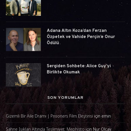
Adana Altın Koza’dan Ferzan
Özpetek ve Vahide Perçin’e Onur
Ödülü
Sergiden Sohbete: Alice Guy’yi
Birlikte Okumak
SON YORUMLAR
Gizemli Bir Aile Dramı | Prisoners Film Eleştirisi
için
emin
Sahne Işıkları Altında Teslimiyet: Mephisto
için
Nur Olcay