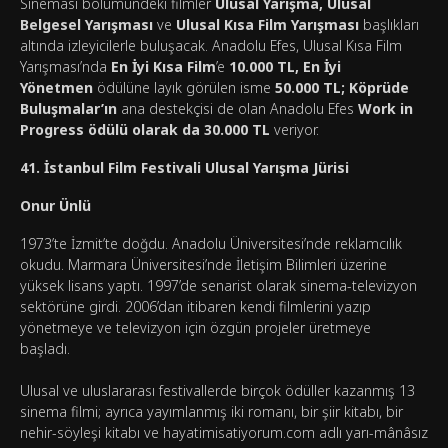
Sineması bölümündeki filmler
Ulusal Yarışma, Ulusal
Belgesel Yarışması
ve
Ulusal Kısa Film Yarışması
başlıkları
altında izleyicilerle buluşacak. Anadolu Efes, Ulusal Kısa Film
Yarışması’nda
En İyi Kısa Film
’e
10.000 TL, En İyi
Yönetmen
ödülüne layık görülen isme
50.000 TL; Köprüde
Buluşmalar’ın
ana destekçisi de olan Anadolu Efes
Work in
Progress ödülü olarak da 30.000 TL
veriyor.
41. İstanbul Film Festivali Ulusal Yarışma Jürisi
Onur Ünlü
1973’te İzmit’te doğdu. Anadolu Üniversitesi’nde reklamcılık
okudu. Marmara Üniversitesi’nde İletişim Bilimleri üzerine
yüksek lisans yaptı. 1997’de senarist olarak sinema-televizyon
sektörüne girdi. 2006’dan itibaren kendi filmlerini yazıp
yönetmeye ve televizyon için özgün projeler üretmeye
başladı.
Ulusal ve uluslararası festivallerde birçok ödüller kazanmış 13
sinema filmi; ayrıca yayımlanmış iki romanı, bir şiir kitabı, bir
nehir-söyleşi kitabı ve hayatimisatiyorum.com adlı yarı-mânâsız