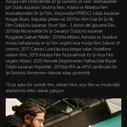
Avrupa Film Festivali’nde En İyi Görüntü ve Sınır Tanımayanlar
Jüri Ödülü kazanan Unutma Beni, Adana ve Malatya film
festivallerinden En İyi Film, Varşova’da FIPRESCI ödülü kazanan
Yozgat Blues, İtalya’da çekilen ve 2015’te Altın Ciak En İyi İlk
Film Ödülü’nü kazanan Short Skin – I dolori del giovane Edo;
2016’da Montreal’de En İyi Senaryo Ödülü’nü kazanan
Rüzgarda Salınan Nilüfer; 2016’da Milano, Kanada ve İstanbul
moda haftalarında en iyi film seçilen kısa moda filmi In&out of
control; 2017 Cannes Lions’da kısa listeye kalan Vodafone
reklam filmi, 2019 Antalya Film Festivali’mde En İyi Kısa Film
seçilen Ablam; 2020 Venedik Eleştirmenler Haftası’nda Büyük
Ödülü kazanan
Hayaletler
. 2010’da EFA ve APSA tarafından En
İyi Görüntü Yönetmeni dalında aday gösterildi.
10 yılı aşkın bir süredir film, reklam filmi, kısa film ve müzik klibi
alanlarında etkin olarak çalışıyor.