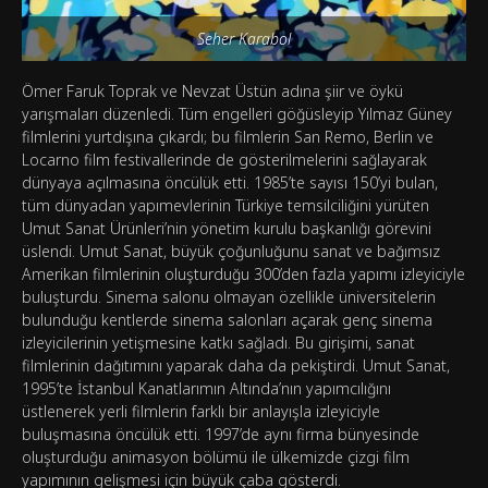
Seher Karabol
Ömer Faruk Toprak ve Nevzat Üstün adına şiir ve öykü
yarışmaları düzenledi. Tüm engelleri göğüsleyip Yılmaz Güney
filmlerini yurtdışına çıkardı; bu filmlerin San Remo, Berlin ve
Locarno film festivallerinde de gösterilmelerini sağlayarak
dünyaya açılmasına öncülük etti. 1985’te sayısı 150’yi bulan,
tüm dünyadan yapımevlerinin Türkiye temsilciliğini yürüten
Umut Sanat Ürünleri’nin yönetim kurulu başkanlığı görevini
üslendi. Umut Sanat, büyük çoğunluğunu sanat ve bağımsız
Amerikan filmlerinin oluşturduğu 300’den fazla yapımı izleyiciyle
buluşturdu. Sinema salonu olmayan özellikle üniversitelerin
bulunduğu kentlerde sinema salonları açarak genç sinema
izleyicilerinin yetişmesine katkı sağladı. Bu girişimi, sanat
filmlerinin dağıtımını yaparak daha da pekiştirdi. Umut Sanat,
1995’te İstanbul Kanatlarımın Altında’nın yapımcılığını
üstlenerek yerli filmlerin farklı bir anlayışla izleyiciyle
buluşmasına öncülük etti. 1997’de aynı firma bünyesinde
oluşturduğu animasyon bölümü ile ülkemizde çizgi film
yapımının gelişmesi için büyük çaba gösterdi.