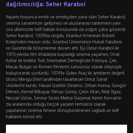
dağıtımcılığa: Seher Karabol
Yaşamı boyunca emek ve emekçiden yana olan Seher Karabol,
sinema sanatımızın gelişmesi ve uluslararası tanıtımının yanı
sıra ülkemizde telif hakları konusunda da yoğun çaba gösterdi.
Seher Karabol, 1939’da doğdu. İstanbul Amerikan Robert
Koleji’nden mezun oldu. İstanbul Üniversitesi Hukuk Fakültesi
ve Gazetecilik bölümlerine devam etti. Eşi Üstün Karabol ile
1970 yılında film ithalatıyla başladığı sinema yaşamını, Onat
Kutlar ile birlikte Türk Sinematek Derneği’nde Polonya, Çek,
Macar, Bulgar ve Romen filmlerini sansürsüz olarak izleyiciyle
buluşturarak sürdürdü. 1974’te Gülen Ataç ile amblemi değerli
dostu Mengü Ertel tarafından tasarlanan Umut Sanat
Ürünleri’ni kurdu. Hasan İzzettin Dinamo, Orhan Asena, Güngör
Dilmen, Kemal Bilbaşar, Yılmaz Güney, Çetin Altan, Rıfat Ilgaz,
Nevzat Üstün, Sennur Sezer, Melisa Gürpınar, Kerim Korcan’ın
da aralarında olduğu birçok yazarın temsilcisi olarak
yapıtlarının sinema filmine dönüştürülmesini sağladı ve telif
haklarını temsil etti.