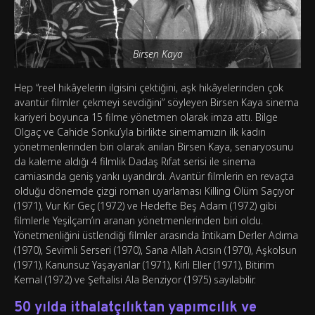
Birsen Kaya
Hep “reel hikâyelerin ilgisini çektiğini, aşk hikâyelerinden çok
avantür filmler çekmeyi sevdiğini” söyleyen Birsen Kaya sinema
kariyeri boyunca 15 filme yönetmen olarak imza attı. Bilge
Olgaç ve Cahide Sonku’yla birlikte sinemamızın ilk kadın
yönetmenlerinden biri olarak anılan Birsen Kaya, senaryosunu
da kaleme aldığı 4 filmlik Dadaş Rıfat serisi ile sinema
camiasında geniş yankı uyandırdı. Avantür filmlerin en revaçta
olduğu dönemde çizgi roman uyarlaması Killing Ölüm Saçıyor
(1971), Vur Kır Geç (1972) ve Hedefte Beş Adam (1972) gibi
filmlerle Yeşilçam’ın aranan yönetmenlerinden biri oldu.
Yönetmenliğini üstlendiği filmler arasında İntikam Derler Adıma
(1970), Sevimli Serseri (1970), Sana Allah Acısın (1970), Aşkolsun
(1971), Kanunsuz Yaşayanlar (1971), Kirli Eller (1971), Bitirim
Kemal (1972) ve Şeftalisi Ala Benziyor (1975) sayılabilir.
50 yılda ithalatçılıktan yapımcılık ve