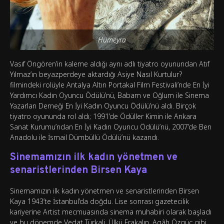
Hümeyra
Vasıf Öngören’in kaleme aldığı aynı adlı tiyatro oyunundan Atıf
Yılmaz’ın beyazperdeye aktardığı Asiye Nasıl Kurtulur?
filmindeki rolüyle Antalya Altın Portakal Film Festivali’nde En İyi
Yardımcı Kadın Oyuncu Ödülü’nü, Babam ve Oğlum ile Sinema
Yazarları Derneği En İyi Kadın Oyuncu Ödülü’nü aldı. Birçok
tiyatro oyununda rol aldı; 1991’de Ödüller Kimin ile Ankara
Sanat Kurumu’ndan En İyi Kadın Oyuncu Ödülü’nü, 2007’de Ben
Anadolu ile İsmail Dümbüllü Ödülü’nü kazandı.
Sinemamızın ilk kadın yönetmen ve
senaristlerinden Birsen Kaya
Sinemamızın ilk kadın yönetmen ve senaristlerinden Birsen
Kaya 1943’te İstanbul’da doğdu. Lise sonrası gazetecilik
kariyerine Artist mecmuasında sinema muhabiri olarak başladı
ve bu dönemde Vedat Türkali, Ülkü Erakalın, Agâh Özgüç gibi