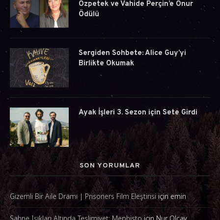
Özpetek ve Vahide Perçin’e Onur
Ödülü
Sergiden Sohbete: Alice Guy’yi
Birlikte Okumak
Ayak İşleri 3. Sezon için Sete Girdi
SON YORUMLAR
Gizemli Bir Aile Dramı | Prisoners Film Eleştirisi
için
emin
Sahne Işıkları Altında Teslimiyet: Mephisto
için
Nur Olcay