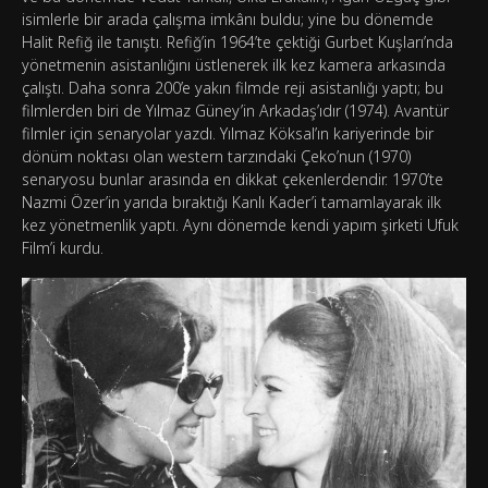
isimlerle bir arada çalışma imkânı buldu; yine bu dönemde
Halit Refiğ ile tanıştı. Refiğ’in 1964’te çektiği Gurbet Kuşları’nda
yönetmenin asistanlığını üstlenerek ilk kez kamera arkasında
çalıştı. Daha sonra 200’e yakın filmde reji asistanlığı yaptı; bu
filmlerden biri de Yılmaz Güney’in Arkadaş’ıdır (1974). Avantür
filmler için senaryolar yazdı. Yılmaz Köksal’ın kariyerinde bir
dönüm noktası olan western tarzındaki Çeko’nun (1970)
senaryosu bunlar arasında en dikkat çekenlerdendir. 1970’te
Nazmi Özer’in yarıda bıraktığı Kanlı Kader’i tamamlayarak ilk
kez yönetmenlik yaptı. Aynı dönemde kendi yapım şirketi Ufuk
Film’i kurdu.