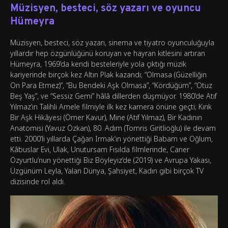
Müzisyen, besteci, söz yazarı ve oyuncu
Hümeyra
Müzisyen, besteci, söz yazarı, sinema ve tiyatro oyunculuğuyla
yıllardır hep özgünlüğünü koruyan ve hayran kitlesini artıran
Hümeyra, 1969’da kendi besteleriyle yola çıktığı müzik
kariyerinde birçok kez Altın Plak kazandı; “Olmasa (Güzelliğin
On Para Etmez)”, “Bu Bendeki Aşk Olmasa”, “Kördüğüm”, “Otuz
Beş Yaş”, ve “Sessiz Gemi” hâlâ dillerden düşmüyor. 1980’de Atıf
Yılmaz’ın Talihli Amele filmiyle ilk kez kamera önüne geçti; Kırık
Bir Aşk Hikâyesi (Ömer Kavur), Mine (Atıf Yılmaz), Bir Kadının
Anatomisi (Yavuz Özkan), 80. Adım (Tomris Giritlioğlu) ile devam
etti. 2000’li yıllarda Çağan Irmak’ın yönettiği Babam ve Oğlum,
Kâbuslar Evi, Ulak, Unutursam Fısılda filmlerinde, Caner
Özyurtlu’nun yönettiği Biz Böyleyiz’de (2019) ve Avrupa Yakası,
Üzgünüm Leyla, Yalan Dünya, Şahsiyet, Kadın gibi birçok TV
dizisinde rol aldı.