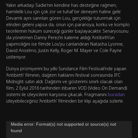
Yakın arkadaşı Sadie’nin kendine has desteğine rağmen,
hamilelik Lou için çok zor ve tuhaf bir deneyim haline gelir.
Devamlı aynı sanrıları gören Lou, gerçekliğe tutunmak için
elinden geleni yapsa da, onun için paranoya, korku ve komplo
teorilerinin hüküm süreceği günler başlayacaktır. Senaryosunu
da yönetmen Danny Perez’in kaleme aldığı ‘Antibirth’ün
yapımcılığını ise filmde Lou’yu canlandıran Natasha Lyonne,
David Anselmo, Justin Kelly, Roger M. Mayer ve Cole Payne
üstleniyor.
Dünya prömiyerini bu yılki Sundance Film Festivali’nde yapan
‘Antibirth’ filminin, dağıtım haklarını festival sonrasında IFC
Midnight satın aldı. Dağıtımı ve gösterimi sınırlı olacak olan
film, 2 Eylül 2016 tarihinden itibaren VOD (Video On Demand)
sistemi ile izleyicilerin karşısına çıkacak. Fragmanını
buradan
izleyebileceğiniz ‘Antibirth’ filminden bir klip aşağıda sizlerle.
Video
Media error: Format(s) not supported or source(s) not
oynatıcı
found