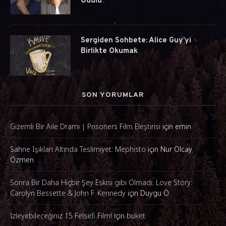
Ödülü
Sergiden Sohbete: Alice Guy’yi
Birlikte Okumak
SON YORUMLAR
Gizemli Bir Aile Dramı | Prisoners Film Eleştirisi
için
emin
Sahne Işıkları Altında Teslimiyet: Mephisto
için
Nur Olcay
Özmen
Sonra Bir Daha Hiçbir Şey Eskisi gibi Olmadı: Love Story:
Carolyn Bessette & John F. Kennedy
için
Duygu Ö.
İzleyebileceğiniz 15 Felsefi Film!
için
buket