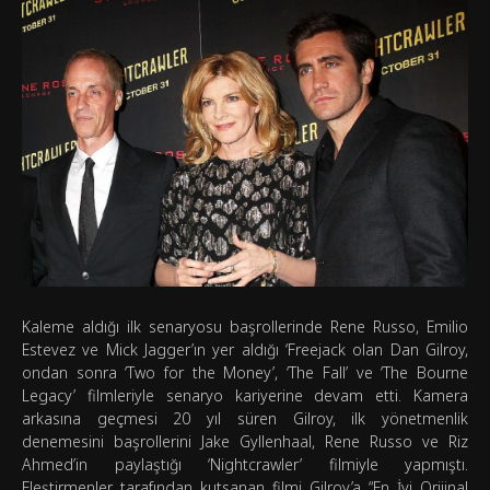
Kaleme aldığı ilk senaryosu başrollerinde Rene Russo, Emilio
Estevez ve Mick Jagger’ın yer aldığı ‘Freejack olan Dan Gilroy,
ondan sonra ‘Two for the Money’, ‘The Fall’ ve ‘The Bourne
Legacy’ filmleriyle senaryo kariyerine devam etti. Kamera
arkasına geçmesi 20 yıl süren Gilroy, ilk yönetmenlik
denemesini başrollerini Jake Gyllenhaal, Rene Russo ve Riz
Ahmed’in paylaştığı ‘Nightcrawler’ filmiyle yapmıştı.
Eleştirmenler tarafından kutsanan filmi Gilroy’a “En İyi Orijinal