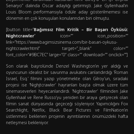
Senaryo” dalında Oscar adaylığı getirmişti. Jake Gyllenhaal’ın
Louis Bloom performansıyla ödüle aday gösterilmemesi ise
dönemin en çok konuşulan konularından biri olmuştu.
[button title=”
Bağımsız Film Kritik – Bir Başarı Öyküsü:
Nightcrawler
” icon=”” icon_position=””
link=”https://www.bagimsizsinema.com/bir-basari-oykusu-
nightcrawler.html” target=”_blank” color=””
font_color=”#9BC7EC” large=”0″ class=”” download=”” onclick=””]
Son olarak başrolünde Denzel Washington’ın yer aldığı ve
oyuncunun idealist bir savunma avukatını canlandırdığı ‘Roman
Israel, Esq.’ filmini yazıp yönetmekte olan Gilroy’un, sıradaki
projesi ise ‘Nighjtcrawler’ hayranları başta olmak üzere tüm
sinemaseverleri heyecanlandırdı. ‘Nightcrawler’ filminden Jake
Gyllenhaal ve Rene Russo’yu yeniden bir araya getşrecek olan
filmin sanat dünyasında geçeceği söyleniyor. Yapımcılığını Fox
Searchlight, Netflix, Black Bear Pictures ve FilmNation’ın
üstlenmesi beklenen projenin ayrıntılarının önümüzdeki hafta
netleşmesi bekleniyor.